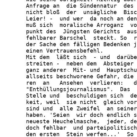
       Anfrage an  die Sündennatur  des 
       nicht bloß  der  unsägliche  Bisc
       Leier! -  und wer  da noch an den
       muß sich  moralische Arroganz  vo
       punkt des  Jüngsten Gerichts  aus
       fehlbarer Barschel  steckt. So  r
       der Sache den fälligen Bedenken j
       einen Vertrauensbefehl.

       Mit dem  läßt sich  - und  darübe
       streiten -  neben dem  Absteiger 
       ganz anderer  Mit- und  Hauptschu
       allseits beschworene Gefahr, die 
       ren  an   Ansehen  verlieren:   d
       "Enthüllungsjournalismus".  Das  
       Stelle und  beschuldigen sich  de
       keit, weil  sie nicht  gleich vor
       sind und  alle Zweifel  an seiner
       haben. 'Seien  wir doch endlich s
       neueste Heuchelmasche,  jeder, de
       doch fehlbar  und parteipolitisch
       den ersten  Stein werfen...'  So 