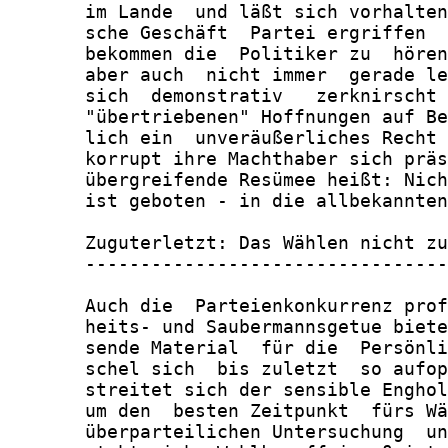
       im Lande  und läßt sich vorhalten
       sche Geschäft  Partei ergriffen  
       bekommen die  Politiker zu  hören
       aber auch  nicht immer  gerade le
       sich  demonstrativ   zerknirscht 
       "übertriebenen" Hoffnungen auf Be
       lich ein  unveräußerliches Recht 
       korrupt ihre Machthaber sich präs
       übergreifende Resümee heißt: Nich
       ist geboten - in die allbekannten
       Zuguterletzt: Das Wählen nicht zu
       ---------------------------------
       Auch die  Parteienkonkurrenz prof
       heits- und Saubermannsgetue biete
       sende Material  für die  Persönli
       schel sich  bis zuletzt  so aufop
       streitet sich der sensible Enghol
       um den  besten Zeitpunkt  fürs Wä
       überparteilichen Untersuchung  un