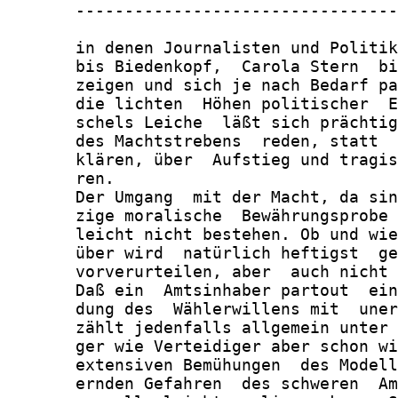
       ---------------------------------
       in denen Journalisten und Politik
       bis Biedenkopf,  Carola Stern  bi
       zeigen und sich je nach Bedarf pa
       die lichten  Höhen politischer  E
       schels Leiche  läßt sich prächtig
       des Machtstrebens  reden, statt  
       klären, über  Aufstieg und tragis
       ren.

       Der Umgang  mit der Macht, da sin
       zige moralische  Bewährungsprobe 
       leicht nicht bestehen. Ob und wie
       über wird  natürlich heftigst  ge
       vorverurteilen, aber  auch nicht 
       Daß ein  Amtsinhaber partout  ein
       dung des  Wählerwillens mit  uner
       zählt jedenfalls allgemein unter 
       ger wie Verteidiger aber schon wi
       extensiven Bemühungen  des Modell
       ernden Gefahren  des schweren  Am