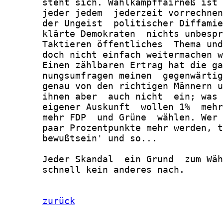
       steht sich. Wahlkampffairneß ist 
       jeder jedem  jederzeit vorrechnen
       der Ungeist  politischer Diffamie
       klärte Demokraten  nichts unbespr
       Taktieren öffentliches  Thema und
       doch nicht einfach weitermachen w
       Einen zählbaren Ertrag hat die ga
       nungsumfragen meinen  gegenwärtig
       genau von den richtigen Männern u
       ihnen aber  auch nicht  ein; was 
       eigener Auskunft  wollen 1%  mehr
       mehr FDP  und Grüne  wählen. Wer 
       paar Prozentpunkte mehr werden, t
       bewußtsein' und so...

       Jeder Skandal  ein Grund  zum Wäh
       schnell kein anderes nach.

zurück