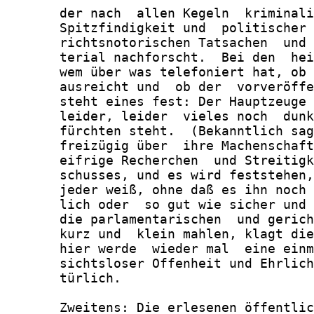
       der nach  allen Kegeln  kriminali
       Spitzfindigkeit und  politischer 
       richtsnotorischen Tatsachen  und 
       terial nachforscht.  Bei den  hei
       wem über was telefoniert hat, ob 
       ausreicht und  ob der  vorveröffe
       steht eines fest: Der Hauptzeuge 
       leider, leider  vieles noch  dunk
       fürchten steht.  (Bekanntlich sag
       freizügig über  ihre Machenschaft
       eifrige Recherchen  und Streitigk
       schusses, und es wird feststehen,
       jeder weiß, ohne daß es ihn noch 
       lich oder  so gut wie sicher und 
       die parlamentarischen  und gerich
       kurz und  klein mahlen, klagt die
       hier werde  wieder mal  eine einm
       sichtsloser Offenheit und Ehrlich
       türlich.

       Zweitens: Die erlesenen öffentlic