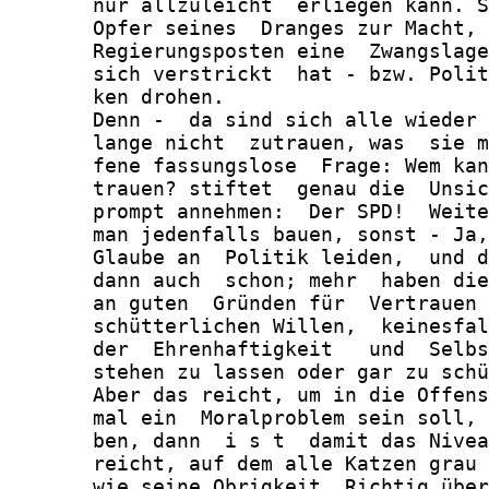
       nur allzuleicht  erliegen kann. S
       Opfer seines  Dranges zur Macht, 
       Regierungsposten eine  Zwangslage
       sich verstrickt  hat - bzw. Polit
       ken drohen.

       Denn -  da sind sich alle wieder 
       lange nicht  zutrauen, was  sie m
       fene fassungslose  Frage: Wem kan
       trauen? stiftet  genau die  Unsic
       prompt annehmen:  Der SPD!  Weite
       man jedenfalls bauen, sonst - Ja,
       Glaube an  Politik leiden,  und d
       dann auch  schon; mehr  haben die
       an guten  Gründen für  Vertrauen 
       schütterlichen Willen,  keinesfal
       der  Ehrenhaftigkeit   und  Selbs
       stehen zu lassen oder gar zu schü
       Aber das reicht, um in die Offens
       mal ein  Moralproblem sein soll, 
       ben, dann  i s t  damit das Nivea
       reicht, auf dem alle Katzen grau 
       wie seine Obrigkeit. Richtig über