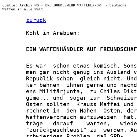
Quelle: Archiv MG - BRD BUNDESWEHR WAFFENEXPORT - Deutsche
Waffen in alle Welt
zurück
       Kohl in Arabien:

       EIN WAFFENHÄNDLER AUF FREUNDSCHAF
       Es war  schon etwas komisch. Sons
       men gar nicht genug ins Ausland v
       Republik schon  gleich nicht. Und
       ker bahnen  ihnen gerne und nachd
       ens Militärjunta,  zu Chiles Dikt
       gime... und  sogar zur  Schweizer
       Osten sollten  Krauss Maffei und 
       rechnet in  den Nahen  Osten, der
       Waffenverbrauch aufzuweisen  hat.
       träge   darauf    warten,   wiede
       "zurückgeschleust" zu  werden. Au
       schwieriges Problem, daß SPD-
