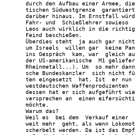
       durch den Aufbau einer Armee, die
       tischen Südwestgrenze  garantiert
       darüber hinaus. Im Ernstfall würd
       Fahr- und  Schießlehrer sowieso  
       Leos auch wirklich in die richtig
       Feind beschießen.

       Überdies steht  ja auch gar nicht
       um Israels  willen gar  keine Pan
       ins Gespräch  kam, war  gleich au
       der US-amerikanische  M1 geliefer
       Rheinmetall...). Um  so mehr dann
       sche Bundeskanzler  sich nicht fü
       ten eingesetzt  hat. Ist  er nun 
       westdeutschen Waffenproduzenten  
       dessen hat er sich aufgeführt wie
       versprechen an  einen eifersüchti
       möchte.

       Warum das?

       Weil es  bei dem  Verkauf einer  
       weit mehr  geht, als wenn Lokomot
       scherbelt werden. Da ist das Empf