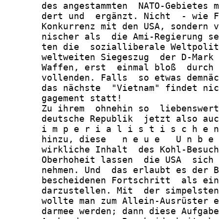
       des angestammten  NATO-Gebietes m
       dert und  ergänzt. Nicht  - wie F
       Konkurrenz mit den USA, sondern v
       nischer als  die Ami-Regierung se
       ten die  sozialliberale Weltpolit
       weltweiten Siegeszug  der D-Mark 
       Waffen, erst  einmal bloß  durch 
       vollenden. Falls  so etwas demnäc
       das nächste  "Vietnam" findet nic
       gagement statt!

       Zu ihrem  ohnehin so  liebenswert
       deutsche Republik  jetzt also auc
       i m p e r i a l i s t i s c h e n
       hinzu, diese   n e u e   U n b e 
       wirkliche Inhalt  des Kohl-Besuch
       Oberhoheit lassen  die USA  sich 
       nehmen. Und  das erlaubt es der B
       bescheidenen Fortschritt  als ein
       darzustellen. Mit  der simpelsten
       wollte man zum Allein-Ausrüster e
       darmee werden; dann diese Aufgabe