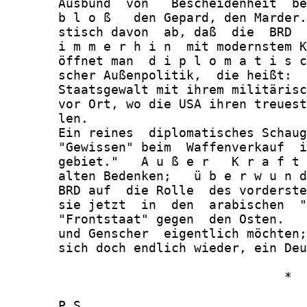
       Ausbund  von   Bescheidenheit  be
       b l o ß   den Gepard, den Marder.
       stisch davon  ab, daß  die  BRD  
       i m m e r h i n  mit modernstem K
       öffnet man  d i p l o m a t i s c
       scher Außenpolitik,  die heißt:  
       Staatsgewalt mit ihrem militärisc
       vor Ort, wo die USA ihren treuest
       len.

       Ein reines  diplomatisches Schaug
       "Gewissen" beim  Waffenverkauf  i
       gebiet."   A u ß e r   K r a f t 
       alten Bedenken;   ü b e r w u n d
       BRD auf  die Rolle  des vorderste
       sie jetzt  in  den  arabischen  "
       "Frontstaat" gegen  den Osten.   
       und Genscher  eigentlich möchten;
       sich doch endlich wieder, ein Deu
                                     *

       P.S.
