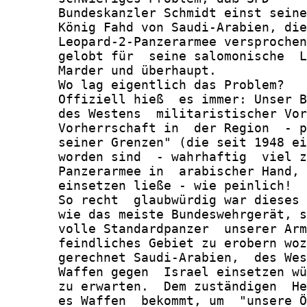
       Bundeskanzler Schmidt einst seine
       König Fahd von Saudi-Arabien, die
       Leopard-2-Panzerarmee versprochen
       gelobt für  seine salomonische  L
       Marder und überhaupt.

       Wo lag eigentlich das Problem?

       Offiziell hieß  es immer: Unser B
       des Westens  militaristischer Vor
       Vorherrschaft in  der Region  - p
       seiner Grenzen" (die seit 1948 ei
       worden sind  - wahrhaftig  viel z
       Panzerarmee in  arabischer Hand, 
       einsetzen ließe - wie peinlich!

       So recht  glaubwürdig war dieses 
       wie das meiste Bundeswehrgerät, s
       volle Standardpanzer  unserer Arm
       feindliches Gebiet zu erobern woz
       gerechnet Saudi-Arabien,  des Wes
       Waffen gegen  Israel einsetzen wü
       zu erwarten.  Dem zuständigen  He
       es Waffen  bekommt, um  "unsere Ö