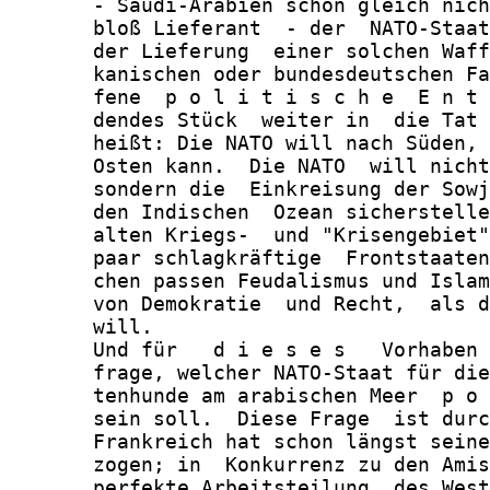
       - Saudi-Arabien schon gleich nich
       bloß Lieferant  - der  NATO-Staat
       der Lieferung  einer solchen Waff
       kanischen oder bundesdeutschen Fa
       fene  p o l i t i s c h e  E n t 
       dendes Stück  weiter in  die Tat 
       heißt: Die NATO will nach Süden, 
       Osten kann.  Die NATO  will nicht
       sondern die  Einkreisung der Sowj
       den Indischen  Ozean sicherstelle
       alten Kriegs-  und "Krisengebiet"
       paar schlagkräftige  Frontstaaten
       chen passen Feudalismus und Islam
       von Demokratie  und Recht,  als d
       will.

       Und für   d i e s e s   Vorhaben 
       frage, welcher NATO-Staat für die
       tenhunde am arabischen Meer  p o 
       sein soll.  Diese Frage  ist durc
       Frankreich hat schon längst seine
       zogen; in  Konkurrenz zu den Amis
       perfekte Arbeitsteilung  des West