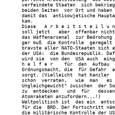
       verfeindete Staaten  sich bekrieg
       beiden Seiten  vor Ort und haben 
       damit das  antisowjetische Haupta
       kam.

       Diese   A r b e i t s t e i l u n
       soll jetzt   aber  offenbar nicht
       das Waffenarsenal  zur Bedrohung 
       ger muß  die Kontrolle  geregelt 
       bravste aller NATO-Staaten sich a
       der USA:  die Bundesrepublik. Daf
       wird sie  von den  USA auch  eing
       h e l f e r    für  den  Aufbau  
       Ordnungsmacht, die  für Gefahr  a
       sorgt. (Vielleicht  hat Kanzler  
       schon  verraten,   wie  man   es 
       Ungleichgewicht" zwischen  der So
       zu  entdecken   und  für   dessen
       Atomraketen anzufordern...!)

       Weltpolitisch ist  das ein  entsc
       für die  BRD. Der Fortschritt näm
       die militärische Kontrolle der US