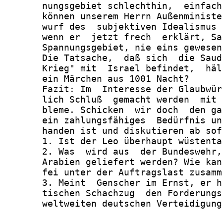
       nungsgebiet schlechthin,  einfach
       können unserem Herrn Außenministe
       wurf des  subjektiven Idealismus 
       wenn er  jetzt frech  erklärt, Sa
       Spannungsgebiet, nie eins gewesen
       Die Tatsache,  daß sich  die Saud
       Krieg" mit  Israel befindet,  häl
       ein Märchen aus 1001 Nacht?

       Fazit: Im  Interesse der Glaubwür
       lich Schluß  gemacht werden  mit 
       bleme. Schicken  wir doch  den ga
       ein zahlungsfähiges  Bedürfnis un
       handen ist und diskutieren ab sof
       1. Ist der Leo überhaupt wüstenta
       2. Was  wird aus  der Bundeswehr,
       Arabien geliefert werden? Wie kan
       fei unter der Auftragslast zusamm
       3. Meint  Genscher im Ernst, er h
       tischen Schachzug  den Forderungs
       weltweiten deutschen Verteidigung