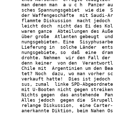
       man denen man  a u c h  Panzer au
       sches Spannungsgebiet  wie die  S
       der Waffengeschäfte  mit Saudi-Ar
       flammte Diskussion  macht jedoch 
       leicht doch  nicht das Ei des Kol
       waren ganze  Abteilungen des Auße
       über große  Atlanten gebeugt  und
       nungsgebieten. Eine  Sisyphusarbe
       Lieferung in  solche Länder  ents
       nungsgebiete, so  daß  eine  dram
       drohte. Nehmen  wir den Fall der 
       denn keiner  von den  Verantwortl
       Chile mit  Argentinien um den Bea
       tet? Noch  dazu, wo man vorher sc
       verkauft hatte!  Dies ist jedoch 
       sus, zumal  linke SPD-Abgeordnete
       mit U-Booten nicht gegen streiken
       Nichts gegen  das anstehende  Pan
       Alles jedoch  gegen die  Skrupell
       relange Diskussion,  eine Carter-
       anerkannte Diktion, beim Nahen Os