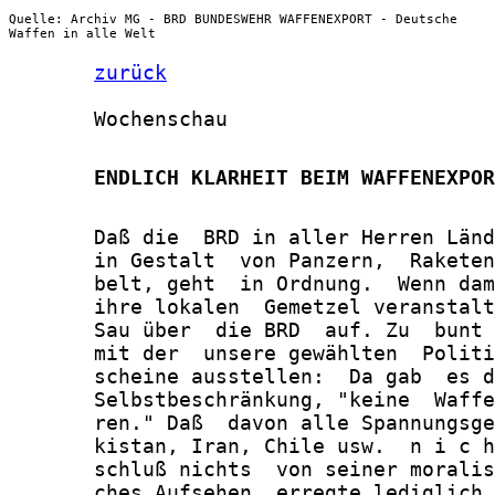
Quelle: Archiv MG - BRD BUNDESWEHR WAFFENEXPORT - Deutsche
Waffen in alle Welt
zurück
       Wochenschau

       ENDLICH KLARHEIT BEIM WAFFENEXPOR
       Daß die  BRD in aller Herren Länd
       in Gestalt  von Panzern,  Raketen
       belt, geht  in Ordnung.  Wenn dam
       ihre lokalen  Gemetzel veranstalt
       Sau über  die BRD  auf. Zu  bunt 
       mit der  unsere gewählten  Politi
       scheine ausstellen:  Da gab  es d
       Selbstbeschränkung, "keine  Waffe
       ren." Daß  davon alle Spannungsge
       kistan, Iran, Chile usw.  n i c h
       schluß nichts  von seiner moralis
       ches Aufsehen  erregte lediglich 