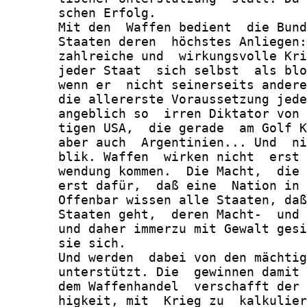
       schen Erfolg.

       Mit den  Waffen bedient  die Bund
       Staaten deren  höchstes Anliegen:
       zahlreiche und  wirkungsvolle Kri
       jeder Staat  sich selbst  als blo
       wenn er  nicht seinerseits andere
       die allererste Voraussetzung jede
       angeblich so  irren Diktator von 
       tigen USA,  die gerade  am Golf K
       aber auch  Argentinien... Und  ni
       blik. Waffen  wirken nicht  erst 
       wendung kommen.  Die Macht,  die 
       erst dafür,  daß eine  Nation in 
       Offenbar wissen alle Staaten, daß
       Staaten geht,  deren Macht-  und 
       und daher immerzu mit Gewalt gesi
       sie sich.

       Und werden  dabei von den mächtig
       unterstützt. Die  gewinnen damit 
       dem Waffenhandel  verschafft der 
       higkeit, mit  Krieg zu  kalkulier