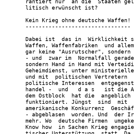
       rantiert nur  an die  Staaten gel
       litisch erwünscht ist?

       Kein Krieg ohne deutsche Waffen!

       --------------------------------

       Dabei ist  das in  Wirklichkeit s
       Waffen, Waffenfabriken  und allem
       gar keine "Ausrutscher", sondern 
       - und  zwar im  Normalfall gerade
       sondern Hand in Hand mit Verteidi
       Geheimdienst, unter ministerielle
       und mit  politischen Vertretern  
       politische Interessen  entgegenst
       handel -  und   d a s   ist die A
       dem Ostblock  hat die  angeblich 
       funktioniert. Jüngst  sind  mit  
       amerikanische Konkurrenz  Geschäf
       - abgeblasen  worden. Und  der Ir
       mehr. Wo  deutsche Firmen  umgeke
       Know how  in Sachen Krieg engagie
       tischer Unterstützung  statt. Da 