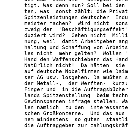
       tigt. Was denn nun? Soll bei den 
       ten, was  sonst zählt: die Privat
       Spitzenleistungen deutscher  Indu
       meister machen?  Wird nicht  sons
       zweig der  "Beschäftigungseffekt"
       duziert wird?  Gehen nicht  Milli
       nung, weil  damit Arbeitgeber ang
       haltung und Schaffung von Arbeits
       les nicht  mehr gelten?  Wollen "
       Hand den Waffenschiebern das Hand
       Natürlich nicht!  Da hätten  sie 
       auf deutsche Nobelfirmen wie Daim
       ser AG usw. losgehen. Da müßten s
       der Metall-,  der Werften-  kurz:
       Finger und  in die Auftragsbücher
       lands Spitzenstellung  beim techn
       Gewinnspannen infrage stellen. Wa
       len nämlich  zu den  interessante
       schen Großkonzerne.  Und das aus 
       nem mindestens  so guten  staatli
       die Auftraggeber zur zahlungskräf