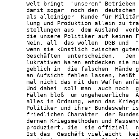
       welt bringt  "unseren" Betrieben 
       damit sogar  noch den  deutschen 
       als alleiniger  Kunde für Militär
       lung und Produktion allein zu tra
       stellungen aus  dem Ausland  verb
       die unsere Politiker auf keinen F
       Nein, all  das wollen  DGB und  "
       wenn sie künstlich zwischen guten
       Geschäften  unterscheiden.   Den 
       lukrativen Waren entdecken sie nu
       geblich in  die falschen  Hände g
       an Aufsicht fehlen lassen, heißt 
       mal nicht das mit den Waffen anfä
       Und dabei  soll man  auch noch  g
       Fällen bloß  um ungeheuerliche  A
       alles in Ordnung, wenn das Kriegs
       Politiker und ihrer Bundeswehr is
       friedlichen Charakter  der Bundes
       dernen Kriegsmethoden und Massenv
       produziert, die  sie offiziell  n
       Ist das  Geschäft vielleicht  kei