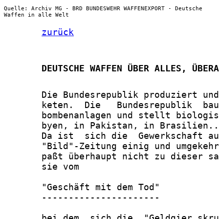
Quelle: Archiv MG - BRD BUNDESWEHR WAFFENEXPORT - Deutsche
Waffen in alle Welt
zurück
       DEUTSCHE WAFFEN ÜBER ALLES, ÜBERA
       Die Bundesrepublik produziert und
       keten.  Die   Bundesrepublik  bau
       bombenanlagen und stellt biologis
       byen, in Pakistan, in Brasilien..
       Da ist  sich die  Gewerkschaft au
       "Bild"-Zeitung einig und umgekehr
       paßt überhaupt nicht zu dieser sa
       sie vom

       "Geschäft mit dem Tod"

       ----------------------

       bei dem  sich die  "Geldgier skru