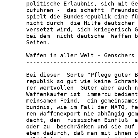
       politische Erlaubnis, sich mit Ge
       zuführen -  das schafft  Freundsc
       spielt die Bundesrepublik eine fü
       nicht durch  die Hilfe deutscher 
       versetzt wird, sich kriegerisch G
       bei dem  nicht deutsche  Waffen b
       Seiten.

       Waffen in aller Welt - Genschers 
       ---------------------------------
       Bei dieser  Sorte "Pflege guter B
       republik so gut wie keine Schrank
       rer wertvollen  Güter aber auch n
       Waffenkäufer ist  immerzu bedient
       meinsamen Feind,  ein gemeinsames
       bündnis, wie im Fall der NATO, fe
       ren Waffenexport nie abhängig gem
       dacht, den  russischen Einfluß  a
       oder zu  beschränken und sie auf 
       eben dadurch, daß man mit ihnen o