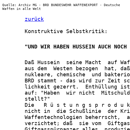
Quelle: Archiv MG - BRD BUNDESWEHR WAFFENEXPORT - Deutsche
Waffen in alle Welt
zurück
       Konstruktive Selbstkritik:

       "UND WIR HABEN HUSSEIN AUCH NOCH 
       Daß Hussein  seine Macht  auf Waf
       aus dem  Westen bezogen  hat, daß
       nukleare, chemische  und bakterio
       BRD stammt - das wird zur Zeit sc
       lichkeit gezerrt.  Enthüllung ist
       auf: "Haben  wir nicht  Mitschuld
       stellt?"

       Die   R ü s t u n g s p r o d u k
       nicht in  die Schußlinie  der Kri
       Waffentechnologien beherrscht,  a
       verzichtet; daß  sie vom  Giftgas
       Giftgasspürpanzer alles  produzie