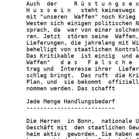
       Auch  der     R ü s t u n g s e x
       H u s s e i n   steht keineswegs 
       mit "unseren  Waffen" noch Krieg 
       Westen sich einigen politischen N
       sprach, da  war von einer solchen
       ren. Jetzt  stören seine  Waffen,
       Lieferungen, die jahrelang mit Wi
       behelligt von staatlichen Kontrol
       Das Kritikable  ist einzig  und a
       Waffen"   d a s   F a l s c h e  
       trag und  Interesse ihrer  Liefer
       schlag bringt.  Das ruft  die Kri
       Plan, und  sie bekommt  offiziell
       nommen werden. Das schafft

       Jede Menge Handlungsbedarf

       --------------------------

       Die Herren  in Bonn,  nationale U
       Geschäft mit  den staatlichen Gew
       heim aktiv  geworden. Sie haben e