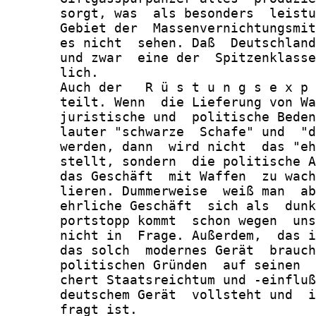
       sorgt, was  als besonders  leistu
       Gebiet der  Massenvernichtungsmit
       es nicht  sehen. Daß  Deutschland
       und zwar  eine der  Spitzenklasse
       lich.

       Auch der   R ü s t u n g s e x p 
       teilt. Wenn  die Lieferung von Wa
       juristische und  politische Beden
       lauter "schwarze  Schafe" und  "d
       werden, dann  wird nicht  das "eh
       stellt, sondern  die politische A
       das Geschäft  mit Waffen  zu wach
       lieren. Dummerweise  weiß man  ab
       ehrliche Geschäft  sich als  dunk
       portstopp kommt  schon wegen  uns
       nicht in  Frage. Außerdem,  das i
       das solch  modernes Gerät  brauch
       politischen Gründen  auf seinen  
       chert Staatsreichtum und -einfluß
       deutschem Gerät  vollsteht und  i
       fragt ist.
