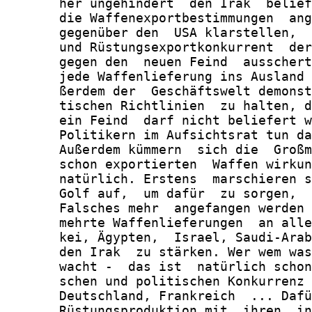
       her ungehindert  den Irak  belief
       die Waffenexportbestimmungen  ang
       gegenüber den  USA klarstellen,  
       und Rüstungsexportkonkurrent  der
       gegen den  neuen Feind  ausschert
       jede Waffenlieferung ins Ausland 
       ßerdem der  Geschäftswelt demonst
       tischen Richtlinien  zu halten, d
       ein Feind  darf nicht beliefert w
       Politikern im Aufsichtsrat tun da
       Außerdem kümmern  sich die  Großm
       schon exportierten  Waffen wirkun
       natürlich. Erstens  marschieren s
       Golf auf,  um dafür  zu sorgen,  
       Falsches mehr  angefangen werden 
       mehrte Waffenlieferungen  an alle
       kei, Ägypten,  Israel, Saudi-Arab
       den Irak  zu stärken. Wer wem was
       wacht -  das ist  natürlich schon
       schen und politischen Konkurrenz 
       Deutschland, Frankreich  ... Dafü
       Rüstungsproduktion mit  ihren  in