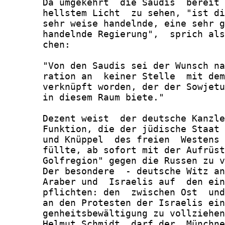
       Da umgekehrt  die Saudis  bereit 
       hellstem Licht  zu sehen, "ist di
       sehr weise handelnde, eine sehr g
       handelnde Regierung",  sprich als
       chen:

       "Von den Saudis sei der Wunsch na
       ration an  keiner Stelle  mit dem
       verknüpft worden, der der Sowjetu
       in diesem Raum biete."

       Dezent weist  der deutsche Kanzle
       Funktion, die der jüdische Staat 
       und Knüppel  des freien  Westens 
       füllte, ab sofort mit der Aufrüst
       Golfregion" gegen die Russen zu v
       Der besondere  - deutsche Witz an
       Araber und  Israelis auf  den ein
       pflichten: den  zwischen Ost  und
       an den Protesten der Israelis ein
       genheitsbewältigung zu vollziehen
       Helmut Schmidt  darf der  Münchne