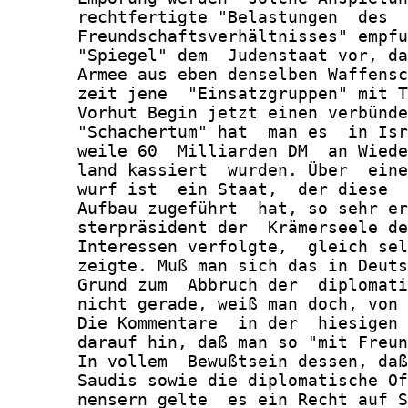
       rechtfertigte "Belastungen  des  
       Freundschaftsverhältnisses" empfu
       "Spiegel" dem  Judenstaat vor, da
       Armee aus eben denselben Waffensc
       zeit jene  "Einsatzgruppen" mit T
       Vorhut Begin jetzt einen verbünde
       "Schachertum" hat  man es  in Isr
       weile 60  Milliarden DM  an Wiede
       land kassiert  wurden. Über  eine
       wurf ist  ein Staat,  der diese  
       Aufbau zugeführt  hat, so sehr er
       sterpräsident der  Krämerseele de
       Interessen verfolgte,  gleich sel
       zeigte. Muß man sich das in Deuts
       Grund zum  Abbruch der  diplomati
       nicht gerade, weiß man doch, von 
       Die Kommentare  in der  hiesigen 
       darauf hin, daß man so "mit Freun
       In vollem  Bewußtsein dessen, daß
       Saudis sowie die diplomatische Of
       nensern gelte  es ein Recht auf S