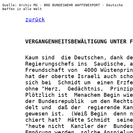
Quelle: Archiv MG - BRD BUNDESWEHR WAFFENEXPORT - Deutsche
Waffen in alle Welt
zurück
       VERGANGENHEITSBEWÄLTIGUNG UNTER F
       Kaum sind  die Deutschen, dank de
       Regierungschefs ins  Saudische, a
       Freundschaft von  4000 Wüstenprin
       hat der oberste Israeli auch scho
       sich bei  Schmidt um  einen Erzfe
       ohne "Herz,  Gedächtnis,  Prinzip
       Plötzlich ist  Menachem Begin wie
       der Bundesrepublik  um den Rechts
       delt und  daß der  regierende Kan
       gewesen ist.  (Weiß Begin  denn n
       chiert hat?  Hätte Schmidt  seine
       "heute nicht  Kanzler der  Bundes
       Empörung werden  solche Anspielun