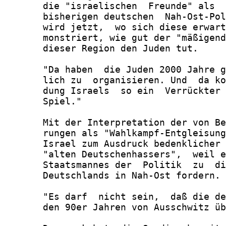
       die "israelischen  Freunde" als  
       bisherigen deutschen  Nah-Ost-Pol
       wird jetzt,  wo sich diese erwart
       monstriert, wie gut der "mäßigend
       dieser Region den Juden tut.

       "Da haben  die Juden 2000 Jahre g
       lich zu  organisieren. Und  da ko
       dung Israels  so ein  Verrückter 
       Spiel."

       Mit der Interpretation der von Be
       rungen als "Wahlkampf-Entgleisung
       Israel zum Ausdruck bedenklicher 
       "alten Deutschenhassers",  weil e
       Staatsmannes der  Politik  zu  di
       Deutschlands in Nah-Ost fordern.

       "Es darf  nicht sein,  daß die de
       den 90er Jahren von Ausschwitz üb