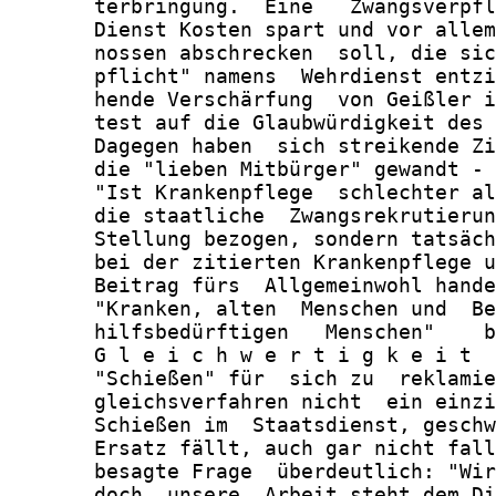
       terbringung.  Eine   Zwangsverpfl
       Dienst Kosten spart und vor allem
       nossen abschrecken  soll, die sic
       pflicht" namens  Wehrdienst entzi
       hende Verschärfung  von Geißler i
       test auf die Glaubwürdigkeit des 
       Dagegen haben  sich streikende Zi
       die "lieben Mitbürger" gewandt - 
       "Ist Krankenpflege  schlechter al
       die staatliche  Zwangsrekrutierun
       Stellung bezogen, sondern tatsäch
       bei der zitierten Krankenpflege u
       Beitrag fürs  Allgemeinwohl hande
       "Kranken, alten  Menschen und  Be
       hilfsbedürftigen   Menschen"    b
       G l e i c h w e r t i g k e i t  
       "Schießen" für  sich zu  reklamie
       gleichsverfahren nicht  ein einzi
       Schießen im  Staatsdienst, geschw
       Ersatz fällt, auch gar nicht fall
       besagte Frage  überdeutlich: "Wir
       doch, unsere  Arbeit steht dem Di