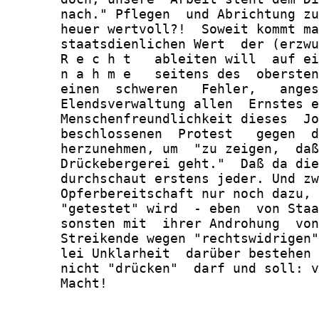
       nach." Pflegen  und Abrichtung zu
       heuer wertvoll?!  Soweit kommt ma
       staatsdienlichen Wert  der (erzwu
       R e c h t   ableiten will  auf ei
       n a h m e   seitens des  obersten
       einen  schweren   Fehler,   anges
       Elendsverwaltung allen  Ernstes e
       Menschenfreundlichkeit dieses  Jo
       beschlossenen  Protest   gegen  d
       herzunehmen, um  "zu zeigen,  daß
       Drückebergerei geht."  Daß da die
       durchschaut erstens jeder. Und zw
       Opferbereitschaft nur noch dazu, 
       "getestet" wird  - eben  von Staa
       sonsten mit  ihrer Androhung  von
       Streikende wegen "rechtswidrigen"
       lei Unklarheit  darüber bestehen 
       nicht "drücken"  darf und soll: v
       Macht!
