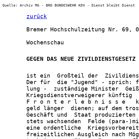
Quelle: Archiv MG - BRD BUNDESWEHR KDV - Dienst bleibt Dienst
zurück
       Bremer Hochschulzeitung Nr. 69, 0
       Wochenschau

       GEGEN DAS NEUE ZIVILDIENSTGESETZ
       ist ein  Großteil der  Zivildiens
       Der für  die "Jugend" - sprich: f
       lung -  zuständige Minister  Geiß
       Kriegsdienstverweigerer künftig  
       F r o n t e r l e b n i s s e   k
       geld länger  dienen; auf dem tros
       Geschäft und  Staat produzierten 
       stets wachsenden  Felde (para-)mi
       eine ordentliche  Kriegsvorbereit
       freizeitlichen Ausgleich nach Mög