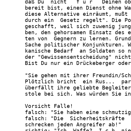
       daß Du  nicht   f ü r   Deinen ob
       bereit bist, einen Dienst ohne Wa
       diese Alternative einräumt, mußt 
       durch ein  Gesetz regelt". Die Po
       geschafft, weil sich zuwenig jung
       ben, den gehorsamen Einsatz des e
       ten von  Gegnern zu lernen. Grund
       Sache politischer Konjunkturen. W
       kanische Bedarf  an Soldaten so n
       der "Gewissensentscheidung" nicht
       Bist Du nur ein Drückeberger oder
       "Sie gehen mit ihrer Freundin/Sch
       Plötzlich bricht  ein Rus...  par
       überfällt ihre geliebte Begleiter
       stole bei sich. Was würden Sie in
       Vorsicht Falle!

       falsch: "Sie haben eine schmutzig
       falsch: "Die  Sicherheitskräfte  
       schrecken jeden Angreifer ab!"

       richtig: "Ich, Waffe?  I c h  nie