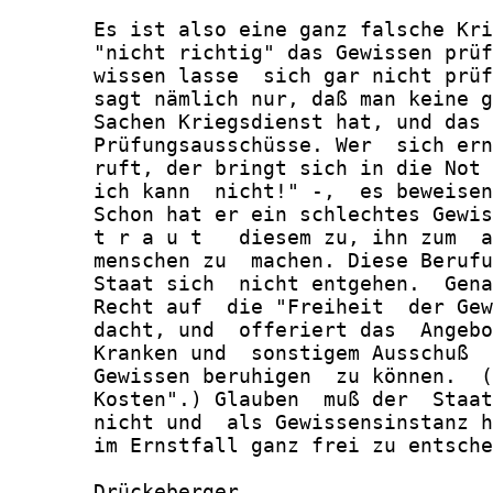
       Es ist also eine ganz falsche Kri
       "nicht richtig" das Gewissen prüf
       wissen lasse  sich gar nicht prüf
       sagt nämlich nur, daß man keine g
       Sachen Kriegsdienst hat, und das 
       Prüfungsausschüsse. Wer  sich ern
       ruft, der bringt sich in die Not 
       ich kann  nicht!" -,  es beweisen
       Schon hat er ein schlechtes Gewis
       t r a u t   diesem zu, ihn zum  a
       menschen zu  machen. Diese Berufu
       Staat sich  nicht entgehen.  Gena
       Recht auf  die "Freiheit  der Gew
       dacht, und  offeriert das  Angebo
       Kranken und  sonstigem Ausschuß  
       Gewissen beruhigen  zu können.  (
       Kosten".) Glauben  muß der  Staat
       nicht und  als Gewissensinstanz h
       im Ernstfall ganz frei zu entsche
       Drückeberger
