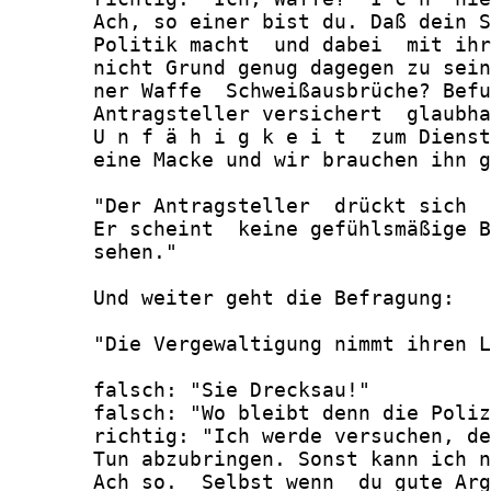
       Ach, so einer bist du. Daß dein S
       Politik macht  und dabei  mit ihr
       nicht Grund genug dagegen zu sein
       ner Waffe  Schweißausbrüche? Befu
       Antragsteller versichert  glaubha
       U n f ä h i g k e i t  zum Dienst
       eine Macke und wir brauchen ihn g
       "Der Antragsteller  drückt sich  
       Er scheint  keine gefühlsmäßige B
       sehen."

       Und weiter geht die Befragung:

       "Die Vergewaltigung nimmt ihren L
       falsch: "Sie Drecksau!"

       falsch: "Wo bleibt denn die Poliz
       richtig: "Ich werde versuchen, de
       Tun abzubringen. Sonst kann ich n
       Ach so.  Selbst wenn  du gute Arg