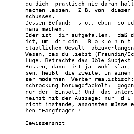
       du dich  praktisch nie daran halt
       machen lassen.  Z.B. von  diesen 
       schusses.

       Dessen Befund:  s.o., eben  so od
       mans machen.

       Oder ist  dir aufgefallen,  daß d
       ist, um  dir ein   B e k e n n t 
       staatlichen Gewalt  abzuverlangen
       Wesen, das du liebst (Freundin/Sc
       Lüge. Betrachte das üble Subjekt 
       Russen, dann  ist ja  wohl klar, 
       sen, heißt  die zweite. In einem 
       ser modernen  Werber realistisch:
       schreckung herumgefackelt;  gegen
       nur der  Einsatz! Und  das unters
       meinst mit der Aussage: nur  d u 
       nicht imstande, ansonsten müsse e
       hen "Fangfragen"!

       Gewissensnot

       ------------
