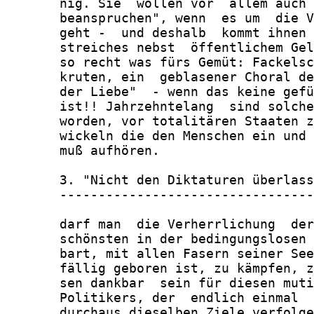
       nig. Sie  wollen vor  allem auch 
       beanspruchen", wenn  es um  die V
       geht -  und deshalb  kommt ihnen 
       streiches nebst  öffentlichem Gel
       so recht was fürs Gemüt: Fackelsc
       kruten, ein  geblasener Choral de
       der Liebe"  - wenn das keine gefü
       ist!! Jahrzehntelang  sind solche
       worden, vor totalitären Staaten z
       wickeln die den Menschen ein und 
       muß aufhören.

       3. "Nicht den Diktaturen überlass
       ---------------------------------
       darf man  die Verherrlichung  der
       schönsten in der bedingungslosen 
       bart, mit allen Fasern seiner See
       fällig geboren ist, zu kämpfen, z
       sen dankbar  sein für diesen muti
       Politikers, der  endlich einmal  
       durchaus dieselben Ziele verfolge