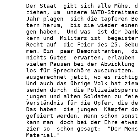
       Der Staat  gibt sich alle Mühe, d
       ziehen, um  unsere NATO-Streitmac
       Jahr plagen  sich die tapferen Be
       tern herum,  bis sie wieder einen
       gen haben.  Und was  ist der Dank
       kern und  Militärs ist  begeister
       Recht auf  die Feier des 25. Gebu
       men. Ein  paar Demonstranten,  di
       nichts Gutes  erwarten, erlauben 
       vielen Pausen bei der Abwicklung 
       los für Sprechchöre auszunutzen. 
       ausgerechnet jetzt, wo es richtig
       Und auch das übrige Volk hat ziem
       senden durch  die Polizeiabsperru
       jungen und alten Soldaten zu feie
       Verständnis für die Opfer, die de
       Das haben  die jungen  Kämpfer do
       gefeiert werden. Wenn schon sonst
       kann man  doch bei der Ehre etwas
       zier so  schön gesagt:  "Der Mens
       Material."
