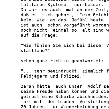
       talitären Systeme - nur besser.

       Da war  es auch  mal an der Zeit,
       daß es  sich gehört,  "ein Gefühl
       keln. Wie  es das  Gefühl heute  
       ist auch  schon vorgeführt worden
       noch nicht  einmal so  alt sind w
       auf die Frage:

       "Wie fühlen Sie sich bei dieser V
       stattfand?"

       schon ganz richtig geantwortet:

       "... sehr beeindruckt, ziemlich f
       Feldjägern und Polizei."

       Daran hätte  auch unser  Adolf se
       seine Freude haben können und die
       getrost eine Scheibe abschneiden.
       fort mit  der blöden  Vorstellung
       20 Jahren  zur Wiederbelebung des