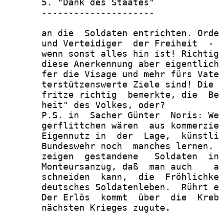
       5. "Dank des Staates"

       ---------------------

       an die  Soldaten entrichten. Orde
       und Verteidiger  der Freiheit  - 
       wenn sonst alles hin ist! Richtig
       diese Anerkennung aber eigentlich
       fer die Visage und mehr fürs Vate
       terstützenswerte Ziele sind! Die 
       fritze richtig  bemerkte, die  Be
       heit" des Volkes, oder?

       P.S. in  Sacher Günter  Noris: We
       gerflittchen wären  aus kommerzie
       Eigennutz in  der  Lage,  künstli
       Bundeswehr noch  manches lernen. 
       zeigen  gestandene   Soldaten  in
       Monteursanzug, daß  man auch    a
       schneiden  kann,  die  Fröhlichke
       deutsches Soldatenleben.  Rührt e
       Der Erlös  kommt  über  die  Kreb
       nächsten Krieges zugute.
