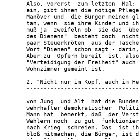
       Also, vorerst  zum letzten  Mal: 
       ein, gibt ihnen die nötige Pflege
       Manöver und  die Bürger meinen gl
       tan, wenn  sie ihre Kinder und ih
       muß ja  zweifeln ob  sie das  übe
       des Dienens"  besteht doch  nicht
       paar Steuerkröten  aus der Tasche
       Wort "Dienen" schon sagt - darin,
       Aber zu  Opfern bereit  ist, also
       "Verteidigung der Freiheit" auch 
       Wohnzimmer gemeint ist.

       2. "Nicht nur im Kopf, auch im He
       ---------------------------------
       von Jung  und Alt  hat die Bundes
       wehrhafter demokratischer  Politi
       Mann hat  bemerkt, daß  der Verst
       Wählern noch  zu gut  funktionier
       nach Krieg  schreien. Das  ist ih
       bloß mitmachen, die Bürger, ist d