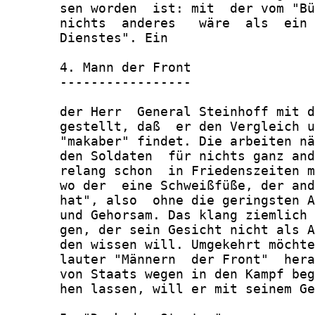
       sen worden  ist: mit  der vom "Bü
       nichts  anderes   wäre  als  ein 
       Dienstes". Ein

       4. Mann der Front

       -----------------

       der Herr  General Steinhoff mit d
       gestellt, daß  er den Vergleich u
       "makaber" findet. Die arbeiten nä
       den Soldaten  für nichts ganz and
       relang schon  in Friedenszeiten m
       wo der  eine Schweißfüße, der and
       hat", also  ohne die geringsten A
       und Gehorsam. Das klang ziemlich 
       gen, der sein Gesicht nicht als A
       den wissen will. Umgekehrt möchte
       lauter "Männern  der Front"  hera
       von Staats wegen in den Kampf beg
       hen lassen, will er mit seinem Ge