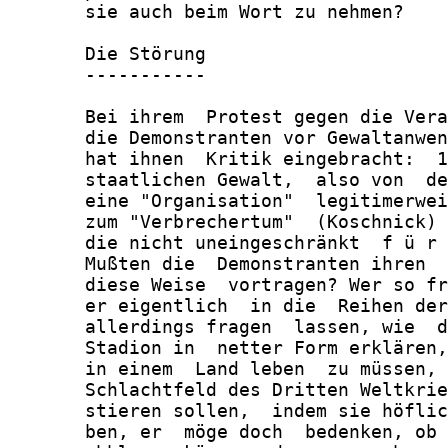
       sie auch beim Wort zu nehmen?

       Die Störung

       -----------

       Bei ihrem  Protest gegen die Vera
       die Demonstranten vor Gewaltanwen
       hat ihnen  Kritik eingebracht:  1
       staatlichen Gewalt,  also von  de
       eine "Organisation"  legitimerwei
       zum "Verbrechertum"  (Koschnick) 
       die nicht uneingeschränkt  f ü r 
       Mußten die  Demonstranten ihren  
       diese Weise  vortragen? Wer so fr
       er eigentlich  in die  Reihen der
       allerdings fragen  lassen, wie  d
       Stadion in  netter Form erklären,
       in einem  Land leben  zu müssen, 
       Schlachtfeld des Dritten Weltkrie
       stieren sollen,  indem sie höflic
       ben, er  möge doch  bedenken, ob 