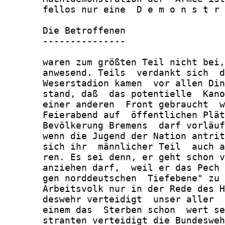
       fellos nur eine  D e m o n s t r 
       Die Betroffenen

       ---------------

       waren zum größten Teil nicht bei,
       anwesend. Teils  verdankt sich  d
       Weserstadion kamen  vor allen Din
       stand, daß  das potentielle  Kano
       einer anderen  Front gebraucht  w
       Feierabend auf  öffentlichen Plät
       Bevölkerung Bremens  darf vorläuf
       wenn die Jugend der Nation antrit
       sich ihr  männlicher Teil  auch a
       ren. Es sei denn, er geht schon v
       anziehen darf,  weil er das Pech 
       gen norddeutschen  Tiefebene" zu 
       Arbeitsvolk nur in der Rede des H
       deswehr verteidigt  unser aller  
       einem das  Sterben schon  wert se
       stranten verteidigt die Bundesweh