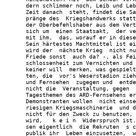
       dern schlimmer noch, Leib und Leb
       Zeit danach  steht, findet die Sa
       pränge des  Kriegshandwerks statt
       der Oberbefehlshaber aus dem Vert
       sich um  einen Staatsakt,  der ve
       mit ihm,  das, worauf er in diese
       Sein härtestes Machtmittel ist ei
       wird der  nächste Krieg  nicht nu
       Friede sonst  auch da? -, als Fei
       schlossenheit zum Vernichten und 
       keiner will  merken, was gespielt
       ten, die  vor's Weserstadion zieh
       und Fernsehen  zugegen und  entde
       nicht die  Veranstaltung, gegen  
       Tagesthemen des ARD-Fernsehens er
       Demonstranten wollen  nicht einse
       riesigen Kriegsmaschinerie  und d
       nicht für den Zweck zu benutzen, 
       wird,   k e i n  Widerspruch ist.
       sen eigentlich  die Rekruten  s c
       publik ihr  Leben einzusetzen,  w