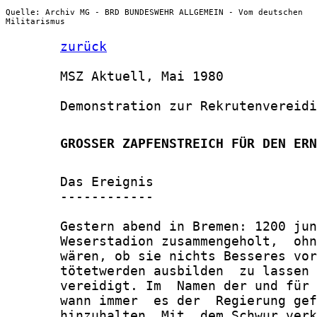
Quelle: Archiv MG - BRD BUNDESWEHR ALLGEMEIN - Vom deutschen
Militarismus
zurück
       MSZ Aktuell, Mai 1980

       Demonstration zur Rekrutenvereidi
       GROSSER ZAPFENSTREICH FÜR DEN ERN
       Das Ereignis

       ------------

       Gestern abend in Bremen: 1200 jun
       Weserstadion zusammengeholt,  ohn
       wären, ob sie nichts Besseres vor
       tötetwerden ausbilden  zu lassen 
       vereidigt. Im  Namen der und für 
       wann immer  es der  Regierung gef
       hinzuhalten. Mit  dem Schwur verk