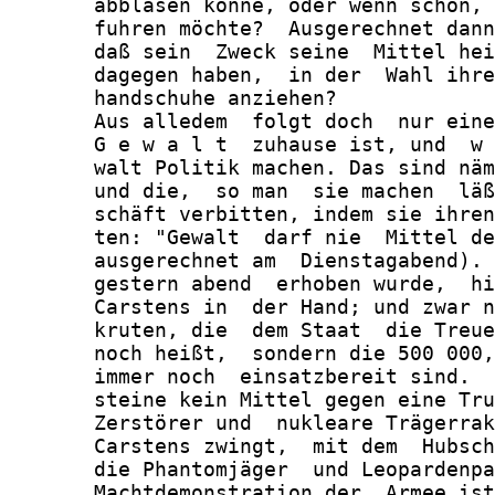
       abblasen könne, oder wenn schon, 
       fuhren möchte?  Ausgerechnet dann
       daß sein  Zweck seine  Mittel hei
       dagegen haben,  in der  Wahl ihre
       handschuhe anziehen?

       Aus alledem  folgt doch  nur eine
       G e w a l t  zuhause ist, und  w 
       walt Politik machen. Das sind näm
       und die,  so man  sie machen  läß
       schäft verbitten, indem sie ihren
       ten: "Gewalt  darf nie  Mittel de
       ausgerechnet am  Dienstagabend). 
       gestern abend  erhoben wurde,  hi
       Carstens in  der Hand; und zwar n
       kruten, die  dem Staat  die Treue
       noch heißt,  sondern die 500 000,
       immer noch  einsatzbereit sind.  
       steine kein Mittel gegen eine Tru
       Zerstörer und  nukleare Trägerrak
       Carstens zwingt,  mit dem  Hubsch
       die Phantomjäger  und Leopardenpa
       Machtdemonstration der  Armee ist