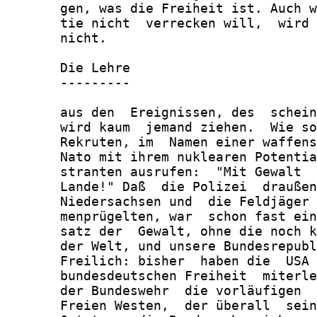
       gen, was die Freiheit ist. Auch w
       tie nicht  verrecken will,  wird 
       nicht.

       Die Lehre

       ---------

       aus den  Ereignissen, des  schein
       wird kaum  jemand ziehen.  Wie so
       Rekruten, im  Namen einer waffens
       Nato mit ihrem nuklearen Potentia
       stranten ausrufen:  "Mit Gewalt  
       Lande!" Daß  die Polizei  draußen
       Niedersachsen und  die Feldjäger 
       menprügelten, war  schon fast ein
       satz der  Gewalt, ohne die noch k
       der Welt, und unsere Bundesrepubl
       Freilich: bisher  haben die  USA 
       bundesdeutschen Freiheit  miterle
       der Bundeswehr  die vorläufigen  
       Freien Westen,  der überall  sein