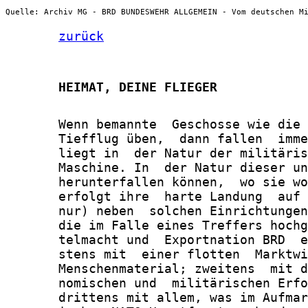
Quelle: Archiv MG - BRD BUNDESWEHR ALLGEMEIN - Vom deutschen M
zurück
       HEIMAT, DEINE FLIEGER
       Wenn bemannte  Geschosse wie die 
       Tiefflug üben,  dann fallen  imme
       liegt in  der Natur der militäris
       Maschine. In  der Natur dieser un
       herunterfallen können,  wo sie wo
       erfolgt ihre  harte Landung  auf 
       nur) neben  solchen Einrichtungen
       die im Falle eines Treffers hochg
       telmacht und  Exportnation BRD  e
       stens mit  einer flotten  Marktwi
       Menschenmaterial; zweitens  mit d
       nomischen und  militärischen Erfo
       drittens mit allem, was im Aufmar