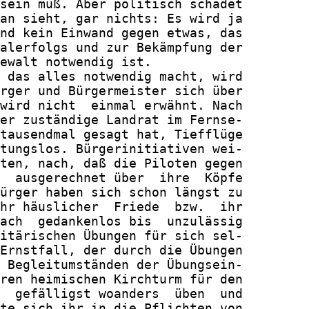
sein muß. Aber politisch schadet

an sieht, gar nichts: Es wird ja

nd kein Einwand gegen etwas, das

alerfolgs und zur Bekämpfung der

ewalt notwendig ist.

 das alles notwendig macht, wird

rger und Bürgermeister sich über

wird nicht  einmal erwähnt. Nach

er zuständige Landrat im Fernse-

tausendmal gesagt hat, Tiefflüge

tungslos. Bürgerinitiativen wei-

ten, nach, daß die Piloten gegen

  ausgerechnet über  ihre  Köpfe

ürger haben sich schon längst zu

hr häuslicher  Friede  bzw.  ihr

ach  gedankenlos bis  unzulässig

itärischen Übungen für sich sel-

Ernstfall, der durch die Übungen

 Begleitumständen der Übungsein-

ren heimischen Kirchturm für den

  gefälligst woanders  üben  und

te sich ihr in die Pflichten von
