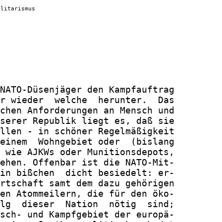
ilitarismus
NATO-Düsenjäger den Kampfauftrag

r wieder  welche  herunter.  Das

chen Anforderungen an Mensch und

serer Republik liegt es, daß sie

llen - in schöner Regelmäßigkeit

einem  Wohngebiet oder  (bislang

 wie AJKWs oder Munitionsdepots,

ehen. Offenbar ist die NATO-Mit-

in bißchen  dicht besiedelt: er-

rtschaft samt dem dazu gehörigen

en Atommeilern, die für den öko-

lg  dieser  Nation  nötig  sind;

sch- und Kampfgebiet der europä-
