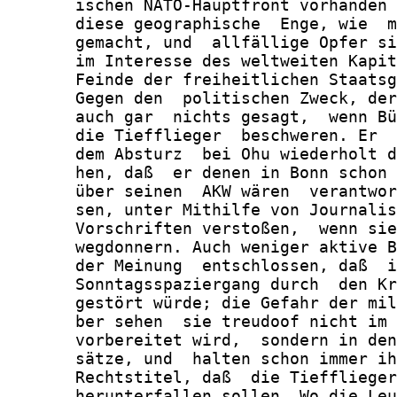
       ischen NATO-Hauptfront vorhanden 
       diese geographische  Enge, wie  m
       gemacht, und  allfällige Opfer si
       im Interesse des weltweiten Kapit
       Feinde der freiheitlichen Staatsg
       Gegen den  politischen Zweck, der
       auch gar  nichts gesagt,  wenn Bü
       die Tiefflieger  beschweren. Er  
       dem Absturz  bei Ohu wiederholt d
       hen, daß  er denen in Bonn schon 
       über seinen  AKW wären  verantwor
       sen, unter Mithilfe von Journalis
       Vorschriften verstoßen,  wenn sie
       wegdonnern. Auch weniger aktive B
       der Meinung  entschlossen, daß  i
       Sonntagsspaziergang durch  den Kr
       gestört würde; die Gefahr der mil
       ber sehen  sie treudoof nicht im 
       vorbereitet wird,  sondern in den
       sätze, und  halten schon immer ih
       Rechtstitel, daß  die Tiefflieger
       herunterfallen sollen. Wo die Leu