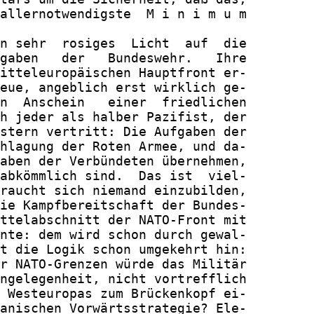
allernotwendigste  M i n i m u m

n sehr  rosiges  Licht  auf  die

gaben   der   Bundeswehr.   Ihre

itteleuropäischen Hauptfront er-

eue, angeblich erst wirklich ge-

n  Anschein   einer  friedlichen

h jeder als halber Pazifist, der

stern vertritt: Die Aufgaben der

hlagung der Roten Armee, und da-

aben der Verbündeten übernehmen,

abkömmlich sind.  Das ist  viel-

raucht sich niemand einzubilden,

ie Kampfbereitschaft der Bundes-

ttelabschnitt der NATO-Front mit

nte: dem wird schon durch gewal-

t die Logik schon umgekehrt hin:

r NATO-Grenzen würde das Militär

ngelegenheit, nicht vortrefflich

 Westeuropas zum Brückenkopf ei-

anischen Vorwärtsstrategie? Ele-
