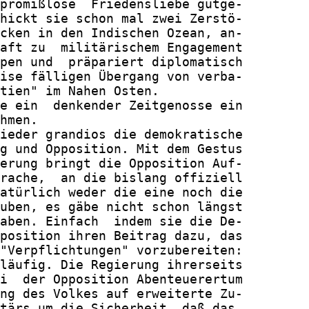
promißlose  Friedensliebe gutge-

hickt sie schon mal zwei Zerstö-

cken in den Indischen Ozean, an-

aft zu  militärischem Engagement

pen und  präpariert diplomatisch

ise fälligen Übergang von verba-

tien" im Nahen Osten.

e ein  denkender Zeitgenosse ein

hmen.

ieder grandios die demokratische

g und Opposition. Mit dem Gestus

erung bringt die Opposition Auf-

rache,  an die bislang offiziell

atürlich weder die eine noch die

uben, es gäbe nicht schon längst

aben. Einfach  indem sie die De-

position ihren Beitrag dazu, das

"Verpflichtungen" vorzubereiten:

läufig. Die Regierung ihrerseits

i  der Opposition Abenteuerertum

ng des Volkes auf erweiterte Zu-

tärs um die Sicherheit, daß das,
