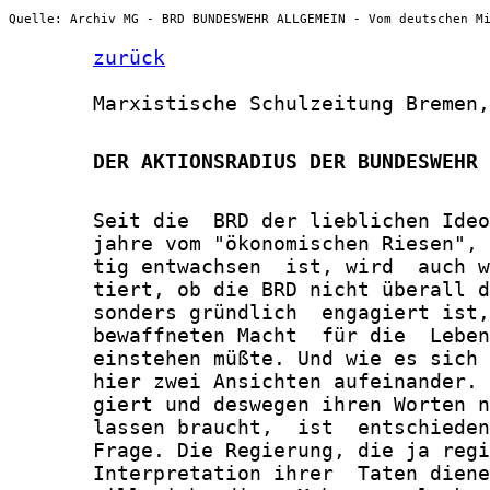
Quelle: Archiv MG - BRD BUNDESWEHR ALLGEMEIN - Vom deutschen M
zurück
       Marxistische Schulzeitung Bremen,
       DER AKTIONSRADIUS DER BUNDESWEHR 
       Seit die  BRD der lieblichen Ideo
       jahre vom "ökonomischen Riesen", 
       tig entwachsen  ist, wird  auch w
       tiert, ob die BRD nicht überall d
       sonders gründlich  engagiert ist,
       bewaffneten Macht  für die  Leben
       einstehen müßte. Und wie es sich 
       hier zwei Ansichten aufeinander. 
       giert und deswegen ihren Worten n
       lassen braucht,  ist  entschieden
       Frage. Die Regierung, die ja regi
       Interpretation ihrer  Taten diene