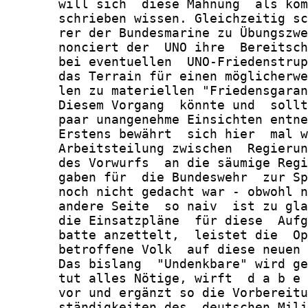
       will sich  diese Mahnung  als kom
       schrieben wissen. Gleichzeitig sc
       rer der Bundesmarine zu Übungszwe
       nonciert der  UNO ihre  Bereitsch
       bei eventuellen  UNO-Friedenstrup
       das Terrain für einen möglicherwe
       len zu materiellen "Friedensgaran
       Diesem Vorgang  könnte und  sollt
       paar unangenehme Einsichten entne
       Erstens bewährt  sich hier  mal w
       Arbeitsteilung zwischen  Regierun
       des Vorwurfs  an die säumige Regi
       gaben für  die Bundeswehr  zur Sp
       noch nicht gedacht war - obwohl n
       andere Seite  so naiv  ist zu gla
       die Einsatzpläne  für diese  Aufg
       batte anzettelt,  leistet die  Op
       betroffene Volk  auf diese neuen 
       Das bislang  "Undenkbare" wird ge
       tut alles Nötige, wirft  d a b e 
       vor und ergänzt so die Vorbereitu
       ständigkeiten des  deutschen Mili