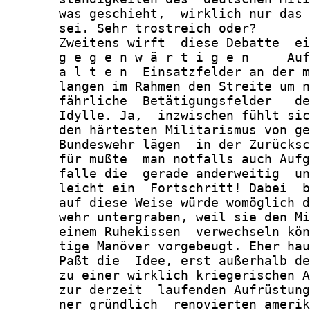
       was geschieht,  wirklich nur das 
       sei. Sehr trostreich oder?

       Zweitens wirft  diese Debatte  ei
       g e g e n w ä r t i g e n     Auf
       a l t e n  Einsatzfelder an der m
       langen im Rahmen den Streite um n
       fährliche  Betätigungsfelder   de
       Idylle. Ja,  inzwischen fühlt sic
       den härtesten Militarismus von ge
       Bundeswehr lägen  in der Zurücksc
       für mußte  man notfalls auch Aufg
       falle die  gerade anderweitig  un
       leicht ein  Fortschritt! Dabei  b
       auf diese Weise würde womöglich d
       wehr untergraben, weil sie den Mi
       einem Ruhekissen  verwechseln kön
       tige Manöver vorgebeugt. Eher hau
       Paßt die  Idee, erst außerhalb de
       zu einer wirklich kriegerischen A
       zur derzeit  laufenden Aufrüstung
       ner gründlich  renovierten amerik