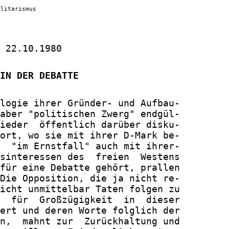
ilitarismus
 22.10.1980

IN DER DEBATTE
logie ihrer Gründer- und Aufbau-

aber "politischen Zwerg" endgül-

ieder  öffentlich darüber disku-

ort, wo sie mit ihrer D-Mark be-

  "im Ernstfall" auch mit ihrer-

sinteressen des  freien  Westens

für eine Debatte gehört, prallen

Die Opposition, die ja nicht re-

icht unmittelbar Taten folgen zu

  für  Großzügigkeit  in  dieser

ert und deren Worte folglich der

n,  mahnt zur  Zurückhaltung und
