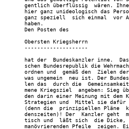
       gentlich überflüssig  wären. Ihne
       hier ganz unideologisch das Perso
       ganz speziell  sich einmal  vor A
       haben.

       Den Posten des

       Obersten Kriegsherrn

       --------------------

       hat der  Bundeskanzler inne.  Das
       schen Bundesrepublik die Wehrmach
       ordnen und  gemäß den  Zielen der
       was ungemein  neu ist. Der Bundes
       len das  durch die  Gemeinsamkeit
       mene Kriegsziel  angeben: Sieg üb
       den darin einer Meinung mit dem K
       Strategien und  Mittel sie dafür 
       (denn die  prinzipiellen Pläne  k
       denszeiten)! Der  Kanzler geht  m
       tisch und  läßt sich  die Dicke, 
       manövrierenden Pfeile  zeigen. Ei