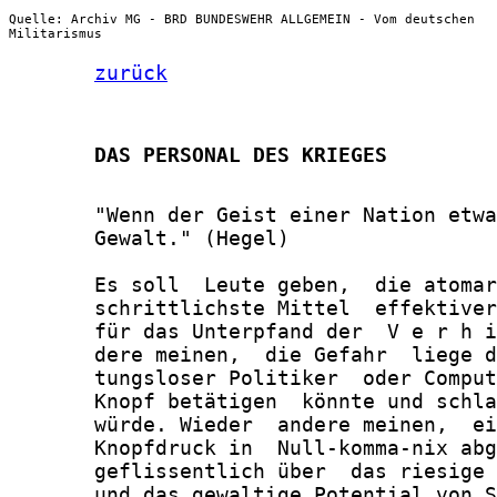
Quelle: Archiv MG - BRD BUNDESWEHR ALLGEMEIN - Vom deutschen
Militarismus
zurück
       DAS PERSONAL DES KRIEGES
       "Wenn der Geist einer Nation etwa
       Gewalt." (Hegel)

       Es soll  Leute geben,  die atomar
       schrittlichste Mittel  effektiver
       für das Unterpfand der  V e r h i
       dere meinen,  die Gefahr  liege d
       tungsloser Politiker  oder Comput
       Knopf betätigen  könnte und schla
       würde. Wieder  andere meinen,  ei
       Knopfdruck in  Null-komma-nix abg
       geflissentlich über  das riesige 
       und das gewaltige Potential von S