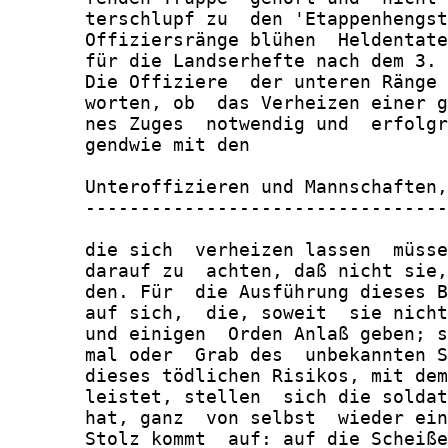
       terschlupf zu  den 'Etappenhengst
       Offiziersränge blühen  Heldentate
       für die Landserhefte nach dem 3. 
       Die Offiziere  der unteren Ränge 
       worten, ob  das Verheizen einer g
       nes Zuges  notwendig und  erfolgr
       gendwie mit den

       Unteroffizieren und Mannschaften,

       ---------------------------------

       die sich  verheizen lassen  müsse
       darauf zu  achten, daß nicht sie,
       den. Für  die Ausführung dieses B
       auf sich,  die, soweit  sie nicht
       und einigen  Orden Anlaß geben; s
       mal oder  Grab des  unbekannten S
       dieses tödlichen Risikos, mit dem
       leistet, stellen  sich die soldat
       hat, ganz  von selbst  wieder ein
       Stolz kommt  auf: auf die Scheiße