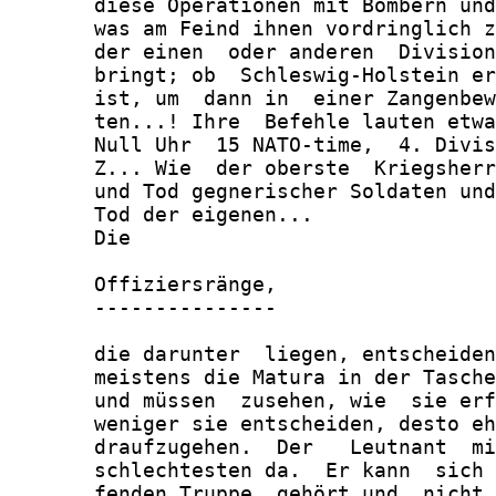
       diese Operationen mit Bombern und
       was am Feind ihnen vordringlich z
       der einen  oder anderen  Division
       bringt; ob  Schleswig-Holstein er
       ist, um  dann in  einer Zangenbew
       ten...! Ihre  Befehle lauten etwa
       Null Uhr  15 NATO-time,  4. Divis
       Z... Wie  der oberste  Kriegsherr
       und Tod gegnerischer Soldaten und
       Tod der eigenen...

       Die

       Offiziersränge,

       ---------------

       die darunter  liegen, entscheiden
       meistens die Matura in der Tasche
       und müssen  zusehen, wie  sie erf
       weniger sie entscheiden, desto eh
       draufzugehen.  Der   Leutnant  mi
       schlechtesten da.  Er kann  sich 
       fenden Truppe  gehört und  nicht 