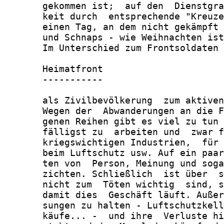
       gekommen ist;  auf den  Dienstgra
       keit durch  entsprechende "Kreuze
       einen Tag, an dem nicht gekämpft 
       und Schnaps - wie Weihnachten ist
       Im Unterschied zum Frontsoldaten 
       Heimatfront

       -----------

       als Zivilbevölkerung  zum aktiven
       Wegen der  Abwanderungen an die F
       genen Reihen gibt es viel zu tun 
       fälligst zu  arbeiten und  zwar f
       kriegswichtigen Industrien,  für 
       beim Luftschutz usw. Auf ein paar
       ten von  Person, Meinung und soga
       zichten. Schließlich  ist über  s
       nicht zum  Töten wichtig  sind, s
       damit dies  Geschäft läuft. Außer
       sungen zu halten - Luftschutzkell
       käufe... -  und ihre  Verluste hi