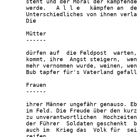
       steht und der Moral der kämpfende
       werde.   A l l e   kämpfen an  de
       Unterschiedliches von ihnen verla
       Die

       Mütter

       ------

       dürfen auf  die Feldpost  warten,
       kommt, ihre  Angst steigern,  wen
       mehr vernommen wurde, weinen, wen
       Bub tapfer für's Vaterland gefall
       Frauen

       ------

       ihrer Männer ungefähr genauso. Eb
       im Feld. Die Freude über den kurz
       zu unverantwortlichen  Hochzeiten
       der Führer  Soldaten geschenkt  b
       auch im  Krieg das  Volk für  sei
       reifen
