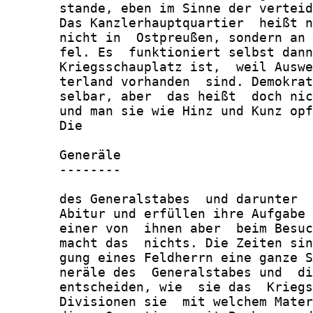
       stande, eben im Sinne der verteid
       Das Kanzlerhauptquartier  heißt n
       nicht in  Ostpreußen, sondern an 
       fel. Es  funktioniert selbst dann
       Kriegsschauplatz ist,  weil Auswe
       terland vorhanden  sind. Demokrat
       selbar, aber  das heißt  doch nic
       und man sie wie Hinz und Kunz opf
       Die

       Generäle

       --------

       des Generalstabes  und darunter  
       Abitur und erfüllen ihre Aufgabe 
       einer von  ihnen aber  beim Besuc
       macht das  nichts. Die Zeiten sin
       gung eines Feldherrn eine ganze S
       neräle des  Generalstabes und  di
       entscheiden, wie  sie das  Kriegs
       Divisionen sie  mit welchem Mater