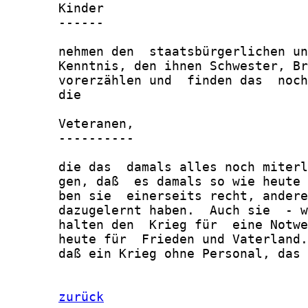
       Kinder

       ------

       nehmen den  staatsbürgerlichen un
       Kenntnis, den ihnen Schwester, Br
       vorerzählen und  finden das  noch
       die

       Veteranen,

       ----------

       die das  damals alles noch miterl
       gen, daß  es damals so wie heute 
       ben sie  einerseits recht, andere
       dazugelernt haben.  Auch sie  - w
       halten den  Krieg für  eine Notwe
       heute für  Frieden und Vaterland.
       daß ein Krieg ohne Personal, das 
zurück