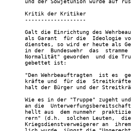
       und der Sowjetunion würde auf rus
       Kritik der Kritiker

       -------------------

       Galt die Einrichtung des Wehrbeau
       als Garant  für die  Ideologie vo
       dienstes, so wird er heute als Ge
       in der  Bundeswehr  das  stramme 
       Normalität" geworden  und die Tru
       gebettet ist:

       "Den Wehrbeauftragten  ist es  ge
       kräfte und  für die  Streitkräfte
       halt der Bürger und der Streitkrä
       Wie es in der "Truppe" zugeht und
       an die  Unterwerfungsbereitschaft
       hellt aus  dem nunmehr  praktizie
       rern" (d.h.  solchen Leuten,  die
       Kriegsdienstverweigerer an  ihrem
       lich wurde  jüngst die "Ungerecht