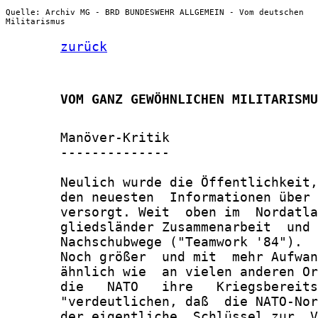
Quelle: Archiv MG - BRD BUNDESWEHR ALLGEMEIN - Vom deutschen
Militarismus
zurück
       VOM GANZ GEWÖHNLICHEN MILITARISMU
       Manöver-Kritik

       --------------

       Neulich wurde die Öffentlichkeit,
       den neuesten  Informationen über 
       versorgt. Weit  oben im  Nordatla
       gliedsländer Zusammenarbeit  und 
       Nachschubwege ("Teamwork '84").

       Noch größer  und mit  mehr Aufwan
       ähnlich wie  an vielen anderen Or
       die   NATO   ihre   Kriegsbereits
       "verdeutlichen, daß  die NATO-Nor
       der eigentliche  Schlüssel zur  V