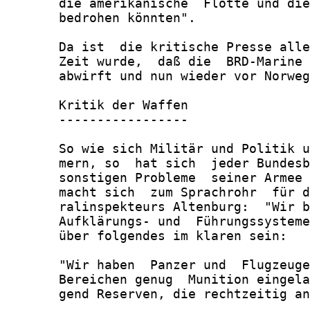
       die amerikanische  Flotte und die
       bedrohen könnten".

       Da ist  die kritische Presse alle
       Zeit wurde,  daß die  BRD-Marine 
       abwirft und nun wieder vor Norweg
       Kritik der Waffen

       -----------------

       So wie sich Militär und Politik u
       mern, so  hat sich  jeder Bundesb
       sonstigen Probleme  seiner Armee 
       macht sich  zum Sprachrohr  für d
       ralinspekteurs Altenburg:  "Wir b
       Aufklärungs- und  Führungssysteme
       über folgendes im klaren sein:

       "Wir haben  Panzer und  Flugzeuge
       Bereichen genug  Munition eingela
       gend Reserven, die rechtzeitig an