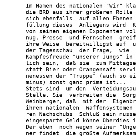
       Im Namen des nationalen "Wir" kla
       die BRD aus ihrer größeren Rolle 
       sich ebenfalls  auf allen Ebenen 
       füllung dieses  Anliegens wird  K
       von seinen eigenen Exponenten vol
       nug. Presse  und Fernsehen  greif
       ihre Weise  bereitwilligst auf  u
       der Tagesschau  der Frage,  wie  
       Kampfesfreude "unserer Jungs" in 
       lich sein,  daß sie  zum Mittagse
       statt Bier oder Orangensaft servi
       nenessen der "Truppe" (auch so ei
       minus) sonst ganz prima ist...

       Stets sind  um den  Verteidungsau
       Stelle. Sie  verbreiten die  Sorg
       Weinberger, daß  mit der  Eigenbr
       ihren nationalen  Waffensystemen 
       ren Nachschubs  Schluß sein müsse
       eingesparte Geld könne überdies i
       Der eben  noch wegen seiner "Unge
       ner findet  die größte Aufmerksam