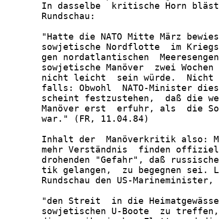
       In dasselbe  kritische Horn bläst
       Rundschau:

       "Hatte die NATO Mitte März bewies
       sowjetische Nordflotte  im Kriegs
       gen nordatlantischen  Meeresengen
       sowjetische Manöver  zwei Wochen 
       nicht leicht  sein würde.  Nicht 
       falls: Obwohl  NATO-Minister dies
       scheint festzustehen,  daß die we
       Manöver erst  erfuhr, als  die So
       war." (FR, 11.04.84)

       Inhalt der  Manöverkritik also: M
       mehr Verständnis  finden offiziel
       drohenden "Gefahr", daß russische
       tik gelangen,  zu begegnen sei. L
       Rundschau den US-Marineminister, 
       "den Streit  in die Heimatgewässe
       sowjetischen U-Boote  zu treffen,