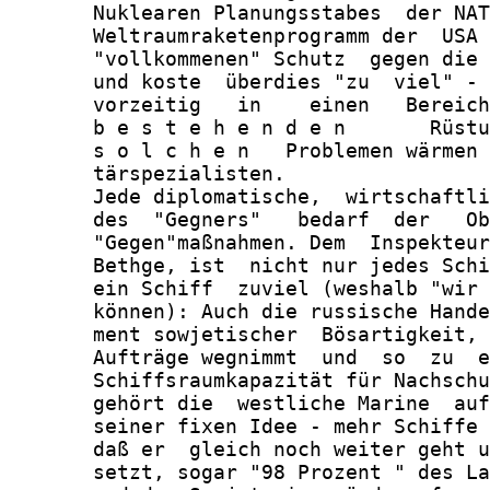
       Nuklearen Planungsstabes  der NAT
       Weltraumraketenprogramm der  USA 
       "vollkommenen" Schutz  gegen die 
       und koste  überdies "zu  viel" - 
       vorzeitig   in    einen   Bereich
       b e s t e h e n d e n       Rüstu
       s o l c h e n   Problemen wärmen 
       tärspezialisten.

       Jede diplomatische,  wirtschaftli
       des  "Gegners"   bedarf  der   Ob
       "Gegen"maßnahmen. Dem  Inspekteur
       Bethge, ist  nicht nur jedes Schi
       ein Schiff  zuviel (weshalb "wir 
       können): Auch die russische Hande
       ment sowjetischer  Bösartigkeit, 
       Aufträge wegnimmt  und  so  zu  e
       Schiffsraumkapazität für Nachschu
       gehört die  westliche Marine  auf
       seiner fixen Idee - mehr Schiffe 
       daß er  gleich noch weiter geht u
       setzt, sogar "98 Prozent " des La