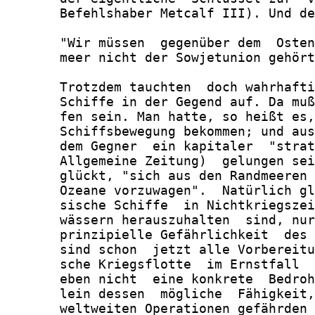
       Befehlshaber Metcalf III). Und de
       "Wir müssen  gegenüber dem  Osten
       meer nicht der Sowjetunion gehört
       Trotzdem tauchten  doch wahrhafti
       Schiffe in der Gegend auf. Da muß
       fen sein. Man hatte, so heißt es,
       Schiffsbewegung bekommen; und aus
       dem Gegner  ein kapitaler  "strat
       Allgemeine Zeitung)  gelungen sei
       glückt, "sich aus den Randmeeren 
       Ozeane vorzuwagen".  Natürlich gl
       sische Schiffe  in Nichtkriegszei
       wässern herauszuhalten  sind, nur
       prinzipielle Gefährlichkeit  des 
       sind schon  jetzt alle Vorbereitu
       sche Kriegsflotte  im Ernstfall  
       eben nicht  eine konkrete  Bedroh
       lein dessen  mögliche  Fähigkeit,
       weltweiten Operationen gefährden 