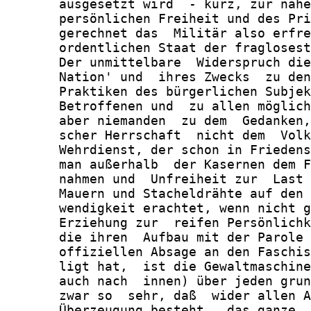
       ausgesetzt wird  - kurz, zur nahe
       persönlichen Freiheit und des Pri
       gerechnet das  Militär also erfre
       ordentlichen Staat der fraglosest
       Der unmittelbare  Widerspruch die
       Nation' und  ihres Zwecks  zu den
       Praktiken des bürgerlichen Subjek
       Betroffenen und  zu allen möglich
       aber niemanden  zu dem  Gedanken,
       scher Herrschaft  nicht dem  Volk
       Wehrdienst, der schon in Friedens
       man außerhalb  der Kasernen dem F
       nahmen und  Unfreiheit zur  Last 
       Mauern und Stacheldrähte auf den 
       wendigkeit erachtet, wenn nicht g
       Erziehung zur  reifen Persönlichk
       die ihren  Aufbau mit der Parole 
       offiziellen Absage an den Faschis
       ligt hat,  ist die Gewaltmaschine
       auch nach  innen) über jeden grun
       zwar so  sehr, daß  wider allen A
       Überzeugung besteht,  das ganze  