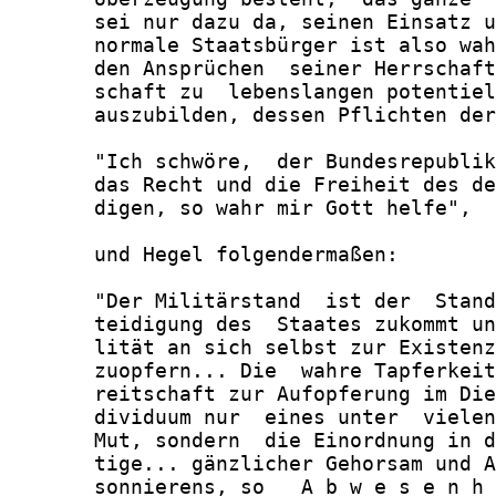
       sei nur dazu da, seinen Einsatz u
       normale Staatsbürger ist also wah
       den Ansprüchen  seiner Herrschaft
       schaft zu  lebenslangen potentiel
       auszubilden, dessen Pflichten der
       "Ich schwöre,  der Bundesrepublik
       das Recht und die Freiheit des de
       digen, so wahr mir Gott helfe",

       und Hegel folgendermaßen:

       "Der Militärstand  ist der  Stand
       teidigung des  Staates zukommt un
       lität an sich selbst zur Existenz
       zuopfern... Die  wahre Tapferkeit
       reitschaft zur Aufopferung im Die
       dividuum nur  eines unter  vielen
       Mut, sondern  die Einordnung in d
       tige... gänzlicher Gehorsam und A
       sonnierens, so   A b w e s e n h 