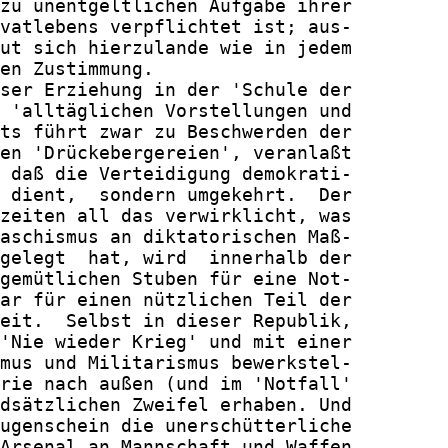
zu unentgeltlichen Aufgabe ihrer

vatlebens verpflichtet ist; aus-

ut sich hierzulande wie in jedem

en Zustimmung.

ser Erziehung in der 'Schule der

 'alltäglichen Vorstellungen und

ts führt zwar zu Beschwerden der

en 'Drückebergereien', veranlaßt

 daß die Verteidigung demokrati-

 dient,  sondern umgekehrt.  Der

zeiten all das verwirklicht, was

aschismus an diktatorischen Maß-

gelegt  hat, wird  innerhalb der

gemütlichen Stuben für eine Not-

ar für einen nützlichen Teil der

eit.  Selbst in dieser Republik,

'Nie wieder Krieg' und mit einer

mus und Militarismus bewerkstel-

rie nach außen (und im 'Notfall'

dsätzlichen Zweifel erhaben. Und

ugenschein die unerschütterliche

Arsenal an Mannschaft und Waffen
