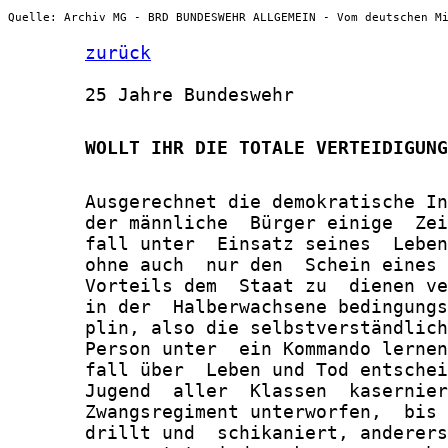
Quelle: Archiv MG - BRD BUNDESWEHR ALLGEMEIN - Vom deutschen M
zurück
       25 Jahre Bundeswehr

       WOLLT IHR DIE TOTALE VERTEIDIGUNG
       Ausgerechnet die demokratische In
       der männliche  Bürger einige  Zei
       fall unter  Einsatz seines  Leben
       ohne auch  nur den  Schein eines 
       Vorteils dem  Staat zu  dienen ve
       in der  Halberwachsene bedingungs
       plin, also die selbstverständlich
       Person unter  ein Kommando lernen
       fall über  Leben und Tod entschei
       Jugend  aller  Klassen  kasernier
       Zwangsregiment unterworfen,  bis 
       drillt und  schikaniert, anderers