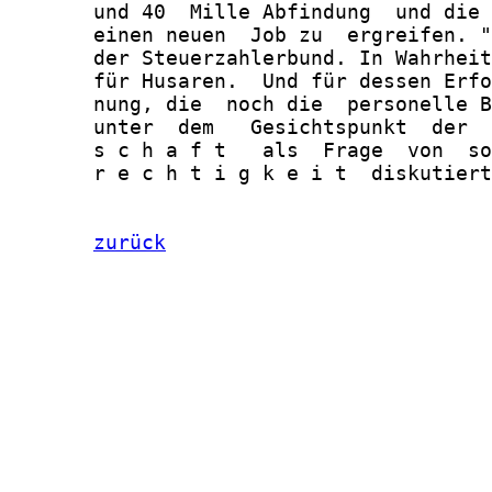
       und 40  Mille Abfindung  und die 
       einen neuen  Job zu  ergreifen. "
       der Steuerzahlerbund. In Wahrheit
       für Husaren.  Und für dessen Erfo
       nung, die  noch die  personelle B
       unter  dem   Gesichtspunkt  der  
       s c h a f t   als  Frage  von  so
       r e c h t i g k e i t  diskutiert
zurück