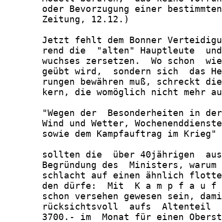
       oder Bevorzugung einer bestimmten
       Zeitung, 12.12.)

       Jetzt fehlt dem Bonner Verteidigu
       rend die  "alten" Hauptleute  und
       wuchses zersetzen.  Wo schon  wie
       geübt wird,  sondern sich  das He
       rungen bewähren muß, schreckt die
       kern, die womöglich nicht mehr au
       "Wegen der  Besonderheiten in der
       Wind und Wetter, Wochenenddienste
       sowie dem Kampfauftrag im Krieg" 
       sollten die  über 40jährigen  aus
       Begründung des  Ministers, warum 
       schlacht auf einen ähnlich flotte
       den dürfe:  Mit  K a m p f a u f 
       schon versehen gewesen sein, dami
       rücksichtsvoll  aufs  Altenteil  
       3700.- im  Monat für einen Oberst