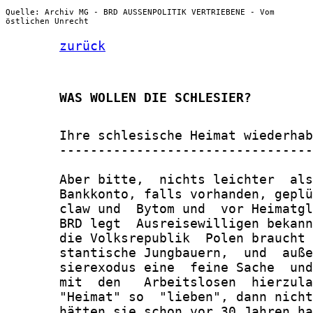
Quelle: Archiv MG - BRD AUSSENPOLITIK VERTRIEBENE - Vom
östlichen Unrecht
zurück
       WAS WOLLEN DIE SCHLESIER?
       Ihre schlesische Heimat wiederhab
       ---------------------------------
       Aber bitte,  nichts leichter  als
       Bankkonto, falls vorhanden, geplü
       claw und  Bytom und  vor Heimatgl
       BRD legt  Ausreisewilligen bekann
       die Volksrepublik  Polen braucht 
       stantische Jungbauern,  und  auße
       sierexodus eine  feine Sache  und
       mit  den   Arbeitslosen  hierzula
       "Heimat" so  "lieben", dann nicht
       hätten sie schon vor 30 Jahren ha