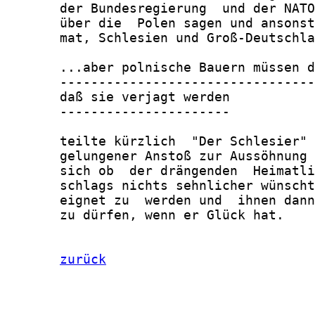
       der Bundesregierung  und der NATO
       über die  Polen sagen und ansonst
       mat, Schlesien und Groß-Deutschla
       ...aber polnische Bauern müssen d
       ---------------------------------
       daß sie verjagt werden

       ----------------------

       teilte kürzlich  "Der Schlesier" 
       gelungener Anstoß zur Aussöhnung 
       sich ob  der drängenden  Heimatli
       schlags nichts sehnlicher wünscht
       eignet zu  werden und  ihnen dann
       zu dürfen, wenn er Glück hat.

zurück