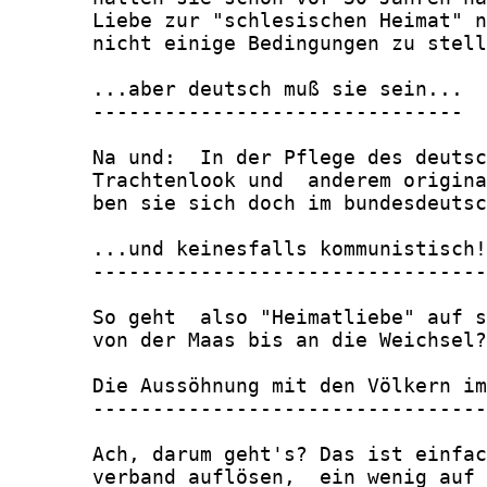
       Liebe zur "schlesischen Heimat" n
       nicht einige Bedingungen zu stell
       ...aber deutsch muß sie sein...

       -------------------------------

       Na und:  In der Pflege des deutsc
       Trachtenlook und  anderem origina
       ben sie sich doch im bundesdeutsc
       ...und keinesfalls kommunistisch!

       ---------------------------------

       So geht  also "Heimatliebe" auf s
       von der Maas bis an die Weichsel?

       Die Aussöhnung mit den Völkern im
       ---------------------------------
       Ach, darum geht's? Das ist einfac
       verband auflösen,  ein wenig auf 