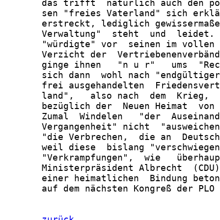
       das trifft  natürlich auch den po
       sen "freies Vaterland" sich erklä
       erstreckt, lediglich gewissermaße
       Verwaltung"  steht  und  leidet. 
       "würdigte" vor  seinen im vollen 
       Verzicht der  Vertriebenenverbänd
       ginge ihnen   "n u r"   ums  "Rec
       sich dann  wohl nach "endgültiger
       frei ausgehandelten  Friedensvert
       land",   also nach  dem  Krieg,  
       bezüglich der  Neuen Heimat  von 
       Zumal  Windelen   "der  Auseinand
       Vergangenheit" nicht  "ausweichen
       "die Verbrechen,  die an  Deutsch
       weil diese  bislang "verschwiegen
       "Verkrampfungen",  wie   überhaup
       Ministerpräsident Albrecht  (CDU)
       einer heimatlichen  Bindung beton
       auf dem nächsten Kongreß der PLO 
zurück