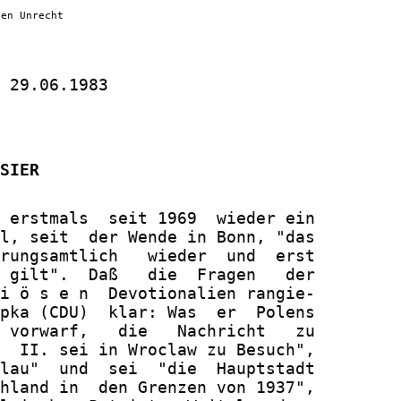
hen Unrecht
 29.06.1983

SIER
 erstmals  seit 1969  wieder ein

l, seit  der Wende in Bonn, "das

rungsamtlich   wieder  und  erst

 gilt".  Daß   die  Fragen   der

i ö s e n  Devotionalien rangie-

pka (CDU)  klar: Was  er  Polens

 vorwarf,   die   Nachricht   zu

  II. sei in Wroclaw zu Besuch",

lau"  und  sei  "die  Hauptstadt

hland in  den Grenzen von 1937",
