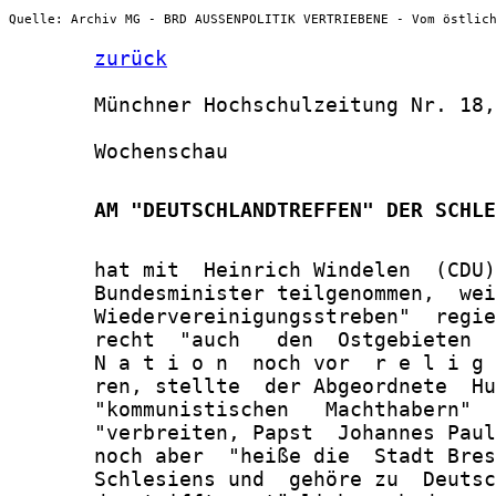
Quelle: Archiv MG - BRD AUSSENPOLITIK VERTRIEBENE - Vom östlic
zurück
       Münchner Hochschulzeitung Nr. 18,
       Wochenschau

       AM "DEUTSCHLANDTREFFEN" DER SCHLE
       hat mit  Heinrich Windelen  (CDU)
       Bundesminister teilgenommen,  wei
       Wiedervereinigungsstreben"  regie
       recht  "auch   den  Ostgebieten  
       N a t i o n  noch vor  r e l i g 
       ren, stellte  der Abgeordnete  Hu
       "kommunistischen   Machthabern"  
       "verbreiten, Papst  Johannes Paul
       noch aber  "heiße die  Stadt Bres
       Schlesiens und  gehöre zu  Deutsc