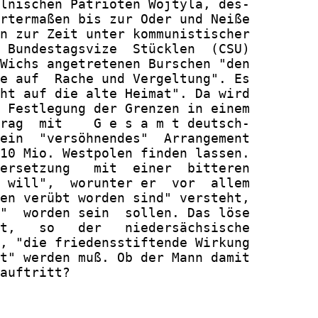
lnischen Patrioten Wojtyla, des-

rtermaßen bis zur Oder und Neiße

n zur Zeit unter kommunistischer

 Bundestagsvize  Stücklen  (CSU)

Wichs angetretenen Burschen "den

e auf  Rache und Vergeltung". Es

ht auf die alte Heimat". Da wird

 Festlegung der Grenzen in einem

rag  mit    G e s a m t deutsch-

ein  "versöhnendes"  Arrangement

10 Mio. Westpolen finden lassen.

ersetzung   mit  einer  bitteren

 will",  worunter er  vor  allem

en verübt worden sind" versteht,

"  worden sein  sollen. Das löse

t,   so   der   niedersächsische

, "die friedensstiftende Wirkung

t" werden muß. Ob der Mann damit

auftritt?
