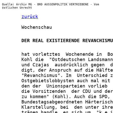
Quelle: Archiv MG - BRD AUSSENPOLITIK VERTRIEBENE - Vom
östlichen Unrecht
zurück
       Wochenschau

       DER REAL EXISTIERENDE REVANCHISMU
       hat vorletztes  Wochenende in  Bo
       Kohl die  "Ostdeutschen Landsmann
       und Czajas  ausdrücklich gegen  d
       digt, der Anspruch auf die Hälfte
       "Revanchismus". Im  Unterschied z
       Ostgebietslobbysten auch mal mit 
       den der  Unionsparteien vorlieb  
       die Vorsitzenden  der CDU und der
       zu kommen" (Kohl). Auch die SPD, 
       Bundestagsabgeordneten Härterisch
       Klarstellung, bei  den unter ihre
       trägen handle  es sich um  "k e i