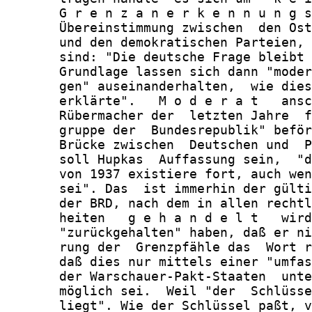
       G r e n z a n e r k e n n u n g s
       Übereinstimmung zwischen  den Ost
       und den demokratischen Parteien, 
       sind: "Die deutsche Frage bleibt 
       Grundlage lassen sich dann "moder
       gen" auseinanderhalten,  wie dies
       erklärte".   M o d e r a t   ansc
       Rübermacher der  letzten Jahre  f
       gruppe der  Bundesrepublik" beför
       Brücke zwischen  Deutschen und  P
       soll Hupkas  Auffassung sein,  "d
       von 1937 existiere fort, auch wen
       sei". Das  ist immerhin der gülti
       der BRD, nach dem in allen rechtl
       heiten   g e h a n d e l t   wird
       "zurückgehalten" haben, daß er ni
       rung der  Grenzpfähle das  Wort r
       daß dies nur mittels einer "umfas
       der Warschauer-Pakt-Staaten  unte
       möglich sei.  Weil "der  Schlüsse
       liegt". Wie der Schlüssel paßt, v