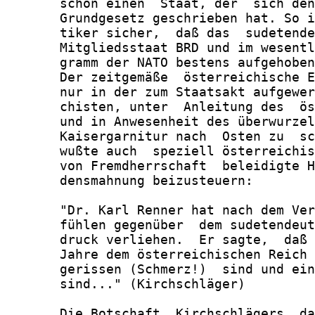
       schon einen  Staat, der  sich den
       Grundgesetz geschrieben hat. So i
       tiker sicher,  daß das  sudetende
       Mitgliedsstaat BRD und im wesentl
       gramm der NATO bestens aufgehoben
       Der zeitgemäße  österreichische E
       nur in der zum Staatsakt aufgewer
       chisten, unter  Anleitung des  ös
       und in Anwesenheit des überwurzel
       Kaisergarnitur nach  Osten zu  sc
       wußte auch  speziell österreichis
       von Fremdherrschaft  beleidigte H
       densmahnung beizusteuern:

       "Dr. Karl Renner hat nach dem Ver
       fühlen gegenüber  dem sudetendeut
       druck verliehen.  Er sagte,  daß 
       Jahre dem österreichischen Reich 
       gerissen (Schmerz!)  sind und ein
       sind..." (Kirchschläger)

       Die Botschaft  Kirchschlägers, da