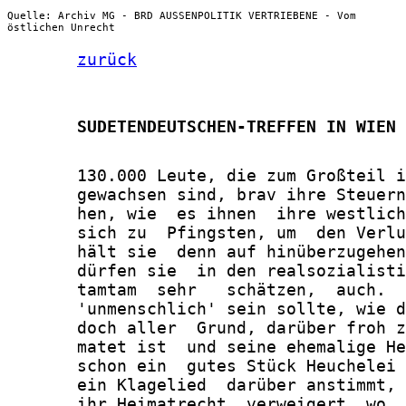
Quelle: Archiv MG - BRD AUSSENPOLITIK VERTRIEBENE - Vom
östlichen Unrecht
zurück
       SUDETENDEUTSCHEN-TREFFEN IN WIEN
       130.000 Leute, die zum Großteil i
       gewachsen sind, brav ihre Steuern
       hen, wie  es ihnen  ihre westlich
       sich zu  Pfingsten, um  den Verlu
       hält sie  denn auf hinüberzugehen
       dürfen sie  in den realsozialisti
       tamtam  sehr   schätzen,  auch.  
       'unmenschlich' sein sollte, wie d
       doch aller  Grund, darüber froh z
       matet ist  und seine ehemalige He
       schon ein  gutes Stück Heuchelei 
       ein Klagelied  darüber anstimmt, 
       ihr Heimatrecht  verweigert, wo  