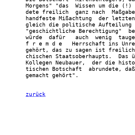
       Morgens" "das  Wissen um die (!) 
       dete freilich  ganz nach  Maßgabe
       handfeste Mißachtung  der letzten
       gleich die politische Aufteilung 
       "geschichtliche Berechtigung"  be
       würde  dafür   auch  wenig  tauge
       f r e m d e   Herrschaft ins Unre
       gehört, das zu sagen ist freilich
       chischen Staatsoberhaupts.  Das ü
       Kollegen Neubauer,  der die histo
       tischen Botschaft  abrundete, daß
       gemacht gehört".

zurück