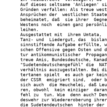
       Auf dieses seltsame 'Anliegen' si
       Gründen verfallen: Als treue west
       Ansprüchen der  westlichen Staate
       beheimatet, daß  sie ihrer  Gegne
       Westens noch  einen ganz persönli
       leihen.

       Ausgestattet mit  ihrem Umtata,  
       Tanz- und  Liedergut, das  bislan
       sinnstiftende Aufgabe erfüllte, w
       schen Offensive gegen Osten und d
       tur antikommunistischer  Propagan
       treue Amis, Bundesdeutsche, Kanad
       "Sudetendeutschengefühl" die  NAT
       verhältnis auszugestalten. Bei di
       tertanen spielt  es auch gar kein
       der CSSR  emigriert sind,  oder b
       sich auch  die Heuchelei, daß Leu
       ren, obwohl  kein einziger  daran
       fehl zu  tun. Wie  denn auch? Den
       deswehr zur Wiedereroberung ihrer
       die Sudetendeutschen  hinter der 