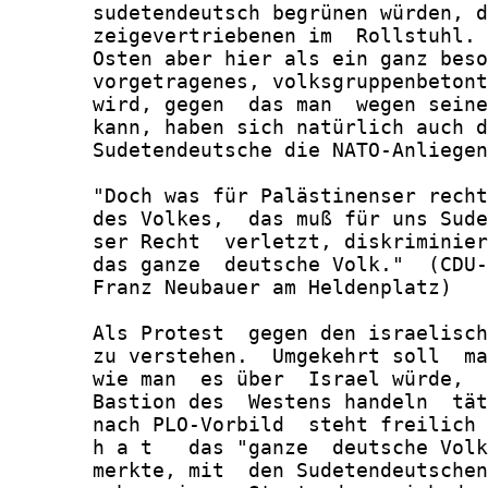
       sudetendeutsch begrünen würden, d
       zeigevertriebenen im  Rollstuhl. 
       Osten aber hier als ein ganz beso
       vorgetragenes, volksgruppenbetont
       wird, gegen  das man  wegen seine
       kann, haben sich natürlich auch d
       Sudetendeutsche die NATO-Anliegen
       "Doch was für Palästinenser recht
       des Volkes,  das muß für uns Sude
       ser Recht  verletzt, diskriminier
       das ganze  deutsche Volk."  (CDU-
       Franz Neubauer am Heldenplatz)

       Als Protest  gegen den israelisch
       zu verstehen.  Umgekehrt soll  ma
       wie man  es über  Israel würde,  
       Bastion des  Westens handeln  tät
       nach PLO-Vorbild  steht freilich 
       h a t   das "ganze  deutsche Volk
       merkte, mit  den Sudetendeutschen