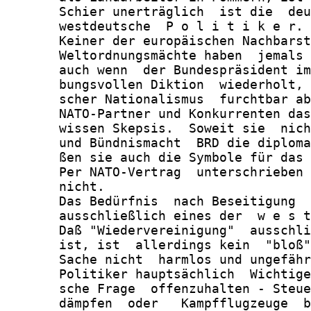
       Schier unerträglich  ist die  deu
       westdeutsche  P o l i t i k e r.

       Keiner der europäischen Nachbarst
       Weltordnungsmächte haben  jemals 
       auch wenn  der Bundespräsident im
       bungsvollen Diktion  wiederholt, 
       scher Nationalismus  furchtbar ab
       NATO-Partner und Konkurrenten das
       wissen Skepsis.  Soweit sie  nich
       und Bündnismacht  BRD die diploma
       ßen sie auch die Symbole für das 
       Per NATO-Vertrag  unterschrieben 
       nicht.

       Das Bedürfnis  nach Beseitigung  
       ausschließlich eines der  w e s t
       Daß "Wiedervereinigung"  ausschli
       ist, ist  allerdings kein  "bloß"
       Sache nicht  harmlos und ungefähr
       Politiker hauptsächlich  Wichtige
       sche Frage  offenzuhalten - Steue
       dämpfen  oder   Kampfflugzeuge  b