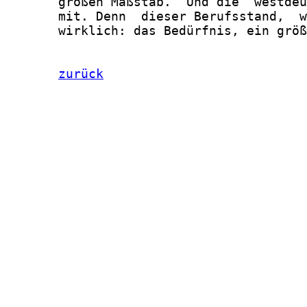
       großen Maßstab.  Und die  westdeu
       mit. Denn  dieser Berufsstand,  w
       wirklich: das Bedürfnis, ein größ
zurück