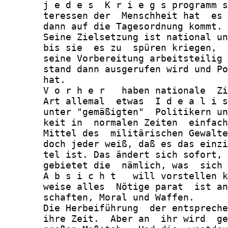
       j e d e s  K r i e g s programm s
       teressen der  Menschheit hat  es 
       dann auf die Tagesordnung kommt.

       Seine Zielsetzung ist national un
       bis sie  es zu  spüren kriegen,  
       seine Vorbereitung arbeitsteilig 
       stand dann ausgerufen wird und Po
       hat.

       V o r h e r   haben nationale  Zi
       Art allemal  etwas  I d e a l i s
       unter "gemäßigten"  Politikern un
       keit in  normalen Zeiten  einfach
       Mittel des  militärischen Gewalte
       doch jeder weiß, daß es das einzi
       tel ist. Das ändert sich sofort, 
       gebietet die  nämlich, was  sich 
       A b s i c h t   will vorstellen k
       weise alles  Nötige parat  ist an
       schaften, Moral und Waffen.

       Die Herbeiführung  der entspreche
       ihre Zeit.  Aber an  ihr wird  ge