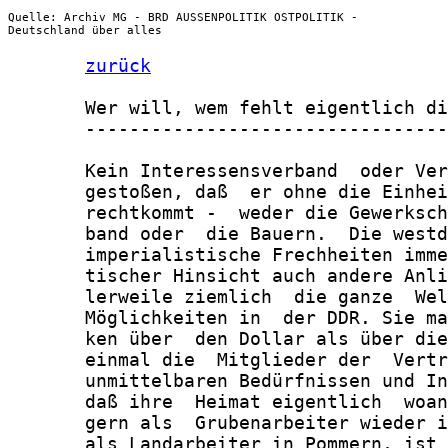
Quelle: Archiv MG - BRD AUSSENPOLITIK OSTPOLITIK -
Deutschland über alles
zurück
       Wer will, wem fehlt eigentlich di
       ---------------------------------
       Kein Interessensverband  oder Ver
       gestoßen, daß  er ohne die Einhei
       rechtkommt -  weder die Gewerksch
       band oder  die Bauern.  Die westd
       imperialistische Frechheiten imme
       tischer Hinsicht auch andere Anli
       lerweile ziemlich  die ganze  Wel
       Möglichkeiten in  der DDR. Sie ma
       ken über  den Dollar als über die
       einmal die  Mitglieder der  Vertr
       unmittelbaren Bedürfnissen und In
       daß ihre  Heimat eigentlich  woan
       gern als  Grubenarbeiter wieder i
       als Landarbeiter in Pommern, ist 