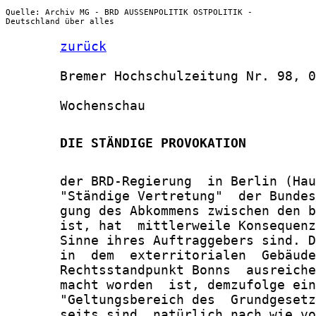
Quelle: Archiv MG - BRD AUSSENPOLITIK OSTPOLITIK -
Deutschland über alles
zurück
       Bremer Hochschulzeitung Nr. 98, 0
       Wochenschau

       DIE STÄNDIGE PROVOKATION
       der BRD-Regierung  in Berlin (Hau
       "Ständige Vertretung"  der Bundes
       gung des Abkommens zwischen den b
       ist, hat  mittlerweile Konsequenz
       Sinne ihres Auftraggebers sind. D
       in  dem  exterritorialen  Gebäude
       Rechtsstandpunkt Bonns  ausreiche
       macht worden  ist, demzufolge ein
       "Geltungsbereich des  Grundgesetz
       seits sind  natürlich nach wie vo