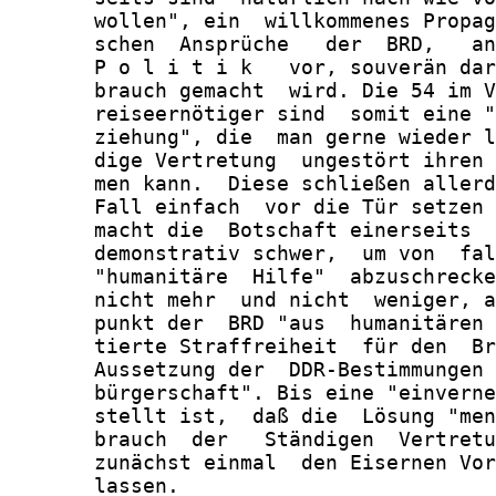
       wollen", ein  willkommenes Propag
       schen  Ansprüche   der  BRD,   an
       P o l i t i k   vor, souverän dar
       brauch gemacht  wird. Die 54 im V
       reiseernötiger sind  somit eine "
       ziehung", die  man gerne wieder l
       dige Vertretung  ungestört ihren 
       men kann.  Diese schließen allerd
       Fall einfach  vor die Tür setzen 
       macht die  Botschaft einerseits  
       demonstrativ schwer,  um von  fal
       "humanitäre  Hilfe"  abzuschrecke
       nicht mehr  und nicht  weniger, a
       punkt der  BRD "aus  humanitären 
       tierte Straffreiheit  für den  Br
       Aussetzung der  DDR-Bestimmungen 
       bürgerschaft". Bis eine "einverne
       stellt ist,  daß die  Lösung "men
       brauch  der   Ständigen  Vertretu
       zunächst einmal  den Eisernen Vor
       lassen.
