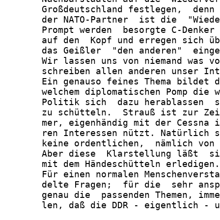
       Großdeutschland festlegen,  denn 
       der NATO-Partner  ist die  "Wiede
       Prompt werden  besorgte C-Denker 
       auf den  Kopf und erregen sich üb
       das Geißler  "den anderen"  einge
       Wir lassen uns von niemand was vo
       schreiben allen anderen unser Int
       Ein genauso feines Thema bildet d
       welchem diplomatischen Pomp die w
       Politik sich  dazu herablassen  s
       zu schütteln.  Strauß ist zur Zei
       mer, eigenhändig mit der Cessna i
       ren Interessen nützt. Natürlich s
       keine ordentlichen,  nämlich von 
       Aber diese  Klarstellung läßt  si
       mit dem Händeschütteln erledigen.

       Für einen normalen Menschenversta
       delte Fragen;  für die  sehr ansp
       genau die  passenden Themen, imme
       len, daß die DDR - eigentlich - u