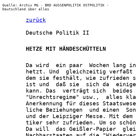
Quelle: Archiv MG - BRD AUSSENPOLITIK OSTPOLITIK -
Deutschland über alles
zurück
       Deutsche Politik II

       HETZE MIT HÄNDESCHÜTTELN
       Da wird  ein paar  Wochen lang in
       hetzt. Und  gleichzeitig verfaßt 
       dem sie festhält, wie zufrieden s
       ist und  daß sie  sich da  einige
       kann. Das  verträgt sich  beides 
       "Unrechtsregime" usw.,  alles kla
       Anerkennung für dieses Staatswese
       liche Beziehungen  und einen  Son
       und der Leipziger Messe. Mit dem 
       tiker sehr zufrieden. Um so schön
       Da will  das Geißler-Papier  glei
       Nachbarstaaten auf die "Wiederver