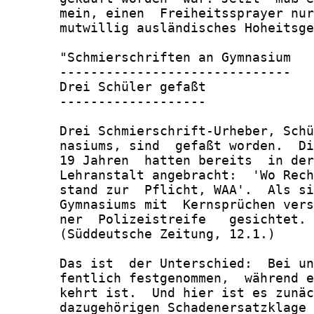
       mein, einen  Freiheitssprayer nur
       mutwillig ausländisches Hoheitsge
       "Schmierschriften an Gymnasium

       ------------------------------

       Drei Schüler gefaßt

       -------------------

       Drei Schmierschrift-Urheber, Schü
       nasiums, sind  gefaßt worden.  Di
       19 Jahren  hatten bereits  in der
       Lehranstalt angebracht:  'Wo Rech
       stand zur  Pflicht, WAA'.  Als si
       Gymnasiums mit  Kernsprüchen vers
       ner  Polizeistreife   gesichtet. 
       (Süddeutsche Zeitung, 12.1.)

       Das ist  der Unterschied:  Bei un
       fentlich festgenommen,  während e
       kehrt ist.  Und hier ist es zunäc
       dazugehörigen Schadenersatzklage 