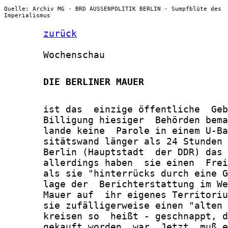
Quelle: Archiv MG - BRD AUSSENPOLITIK BERLIN - Sumpfblüte des
Imperialismus
zurück
       Wochenschau

       DIE BERLINER MAUER
       ist das  einzige öffentliche  Geb
       Billigung hiesiger  Behörden bema
       lande keine  Parole in einem U-Ba
       sitätswand länger als 24 Stunden 
       Berlin (Hauptstadt  der DDR) das 
       allerdings haben  sie einen  Frei
       als sie "hinterrücks durch eine G
       lage der  Berichterstattung im We
       Mauer auf  ihr eigenes Territoriu
       sie zufälligerweise einen "alten 
       kreisen so  heißt - geschnappt, d
       gekauft worden  war. Jetzt  muß e