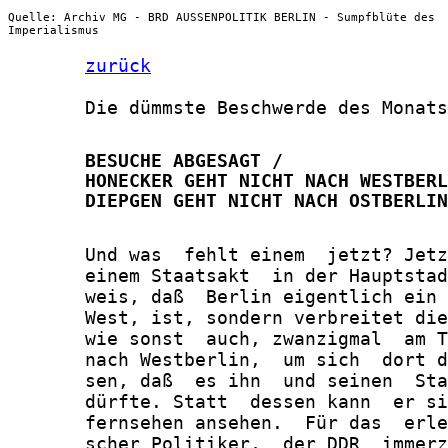
Quelle: Archiv MG - BRD AUSSENPOLITIK BERLIN - Sumpfblüte des
Imperialismus
zurück
       Die dümmste Beschwerde des Monats
       BESUCHE ABGESAGT /

       HONECKER GEHT NICHT NACH WESTBERL
       DIEPGEN GEHT NICHT NACH OSTBERLIN
       Und was  fehlt einem  jetzt? Jetz
       einem Staatsakt  in der Hauptstad
       weis, daß  Berlin eigentlich ein 
       West, ist, sondern verbreitet die
       wie sonst  auch, zwanzigmal  am T
       nach Westberlin,  um sich  dort d
       sen, daß  es ihn  und seinen  Sta
       dürfte. Statt  dessen kann  er si
       fernsehen ansehen.  Für das  erle
       scher Politiker,  der DDR  immerz