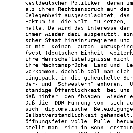
       westdeutschen Politiker  daran im
       als ihren Rechtsanspruch auf das 
       Gelegenheit ausgeschlachtet, das 
       Faktum in  die Welt  zu setzen,  
       hätte. Da wird das Interesse der 
       immer wieder dazu ausgenützt, ein
       scher Staat hineinzuregieren und 
       er mit  seinen Leuten  umzuspring
       (west-)deutschen Einheit  weiterk
       ihre Herrschaftsbefugnisse nicht 
       ihre Machtansprüche  Land und  Le
       vorkommen, deshalb soll man sich 
       eingepackt in die geheuchelte Sor
       der- und  Schwestern" anhören.  U
       ständige Öffentlichkeit  bei uns 
       daß hinter  den Absagen  wieder e
       Daß die  DDR-Führung von  sich au
       sich  diplomatische  Beleidigunge
       Selbstverstämdlichkeit gehandelt.
       öffnungsfeier volle  Pulle  herum
       stellt man  sich in Bonn "erstaun