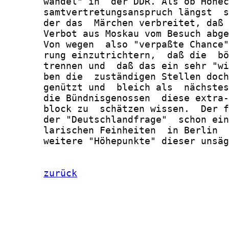
       wandel" in  der DDR. Als ob Honec
       samtvertretungsanspruch längst  s
       der das  Märchen verbreitet, daß 
       Verbot aus Moskau vom Besuch abge
       Von wegen  also "verpaßte Chance"
       rung einzutrichtern,  daß die  bö
       trennen und  daß das ein sehr "wi
       ben die  zuständigen Stellen doch
       genützt und  bleich als  nächstes
       die Bündnisgenossen  diese extra-
       block zu  schätzen wissen.  Der f
       der "Deutschlandfrage"  schon ein
       larischen Feinheiten  in Berlin  
       weitere "Höhepunkte" dieser unsäg
zurück