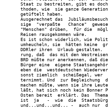
       Staat zu bestreiten, gibt es doch
       thoden, wie  sie ganze Generation
       getüftelt haben.

       Ausgerechnet das  Jubiläumsbesuch
       sige  "verpaßte   Chance"  gewese
       "Menschen" drüben,  für die  mögl
       Reisen rausgekommen wäre.

       Es ist schon widerlich, wie Polit
       umheucheln, sie  hätten keine  gr
       DDRler ihren  Urlaub gestalten.  
       rung, daß  das mit den Westreisen
       BRD müßte nur anerkennen, daß die
       Bürger eine  eigene Staatsangehör
       eben die  westdeutschen Wiederver
       sonst ziemlich  scheißegal, wer  
       ternimmt. Und  zur Begleichung  d
       machen müßte, wenn sie ihre Leute
       läßt, hat sich noch kein Bonner P
       Osten bereit  erklärt. Das  Thema
       ist  ja   -  wie  die  Staatsbürg
       und...und...und... -  auch nur  d