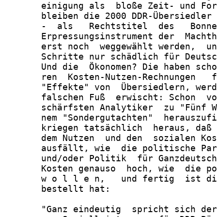
       einigung als  bloße Zeit- und For
       bleiben die 2000 DDR-Übersiedler 
       -  als   Rechtstitel  des   Bonne
       Erpressungsinstrument der  Machth
       erst noch  weggewählt werden,  un
       Schritte nur schädlich für Deutsc
       Und die  Ökonomen? Die haben scho
       ren  Kosten-Nutzen-Rechnungen   f
       "Effekte" von  Übersiedlern, werd
       falschen Fuß  erwischt: Schon  vo
       schärfsten Analytiker  zu "Fünf W
       nem "Sondergutachten"  herauszufi
       kriegen tatsächlich  heraus, daß 
       dem Nutzen  und den  sozialen Kos
       ausfällt, wie  die politische Par
       und/oder Politik  für Ganzdeutsch
       Kosten genauso  hoch, wie  die po
       w o l l e n,   und fertig  ist di
       bestellt hat:

       "Ganz eindeutig  spricht sich der