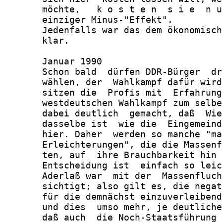
       möchte,   k o s t e n  s i e  n u
       einziger Minus-"Effekt".

       Jedenfalls war das dem ökonomisch
       klar.

       Januar 1990

       Schon bald  dürfen DDR-Bürger  dr
       wählen, der  Wahlkampf dafür wird
       sitzen die  Profis mit  Erfahrung
       westdeutschen Wahlkampf zum selbe
       dabei deutlich  gemacht, daß  Wie
       dasselbe ist  wie die  Eingemeind
       hier. Daher  werden so manche "ma
       Erleichterungen", die die Massenf
       ten, auf  ihre Brauchbarkeit hin 
       Entscheidung ist  einfach so leic
       Aderlaß war  mit der  Massenfluch
       sichtigt; also gilt es, die negat
       für die demnächst einzuverleibend
       und dies  umso mehr, je deutliche
       daß auch  die Noch-Staatsführung 