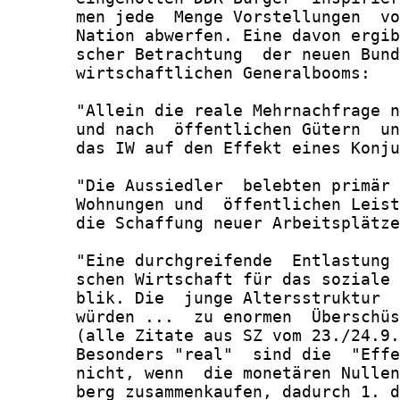
       men jede  Menge Vorstellungen  vo
       Nation abwerfen. Eine davon ergib
       scher Betrachtung  der neuen Bund
       wirtschaftlichen Generalbooms:

       "Allein die reale Mehrnachfrage n
       und nach  öffentlichen Gütern  un
       das IW auf den Effekt eines Konju
       "Die Aussiedler  belebten primär 
       Wohnungen und  öffentlichen Leist
       die Schaffung neuer Arbeitsplätze
       "Eine durchgreifende  Entlastung 
       schen Wirtschaft für das soziale 
       blik. Die  junge Altersstruktur  
       würden ...  zu enormen  Überschüs
       (alle Zitate aus SZ vom 23./24.9.
       Besonders "real"  sind die  "Effe
       nicht, wenn  die monetären Nullen
       berg zusammenkaufen, dadurch 1. d