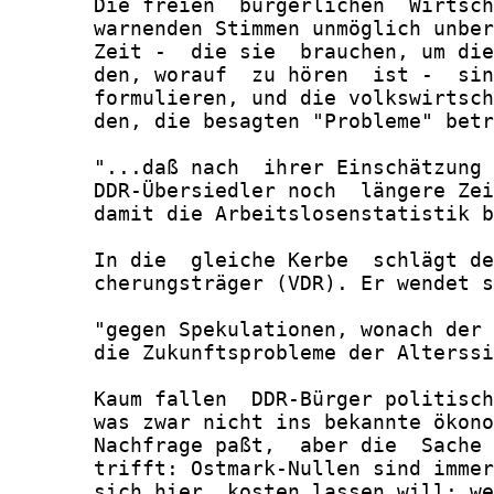
       Die freien  bürgerlichen  Wirtsch
       warnenden Stimmen unmöglich unber
       Zeit -  die sie  brauchen, um die
       den, worauf  zu hören  ist -  sin
       formulieren, und die volkswirtsch
       den, die besagten "Probleme" betr
       "...daß nach  ihrer Einschätzung 
       DDR-Übersiedler noch  längere Zei
       damit die Arbeitslosenstatistik b
       In die  gleiche Kerbe  schlägt de
       cherungsträger (VDR). Er wendet s
       "gegen Spekulationen, wonach der 
       die Zukunftsprobleme der Alterssi
       Kaum fallen  DDR-Bürger politisch
       was zwar nicht ins bekannte ökono
       Nachfrage paßt,  aber die  Sache 
       trifft: Ostmark-Nullen sind immer
       sich hier  kosten lassen will; we