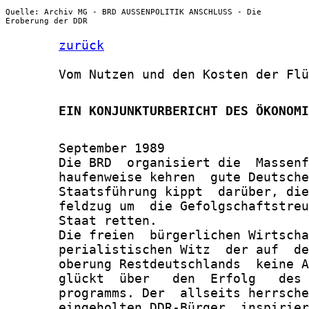
Quelle: Archiv MG - BRD AUSSENPOLITIK ANSCHLUSS - Die
Eroberung der DDR
zurück
       Vom Nutzen und den Kosten der Flü
       EIN KONJUNKTURBERICHT DES ÖKONOMI
       September 1989

       Die BRD  organisiert die  Massenf
       haufenweise kehren  gute Deutsche
       Staatsführung kippt  darüber, die
       feldzug um  die Gefolgschaftstreu
       Staat retten.

       Die freien  bürgerlichen Wirtscha
       perialistischen Witz  der auf  de
       oberung Restdeutschlands  keine A
       glückt  über   den  Erfolg   des 
       programms. Der  allseits herrsche
       eingeholten DDR-Bürger  inspirier