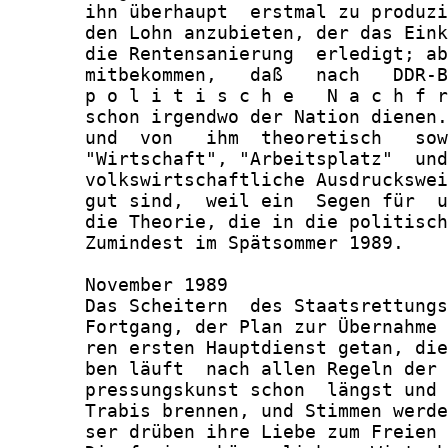
       ihn überhaupt  erstmal zu produzi
       den Lohn anzubieten, der das Eink
       die Rentensanierung  erledigt; ab
       mitbekommen,   daß   nach   DDR-B
       p o l i t i s c h e   N a c h f r
       schon irgendwo der Nation dienen.
       und  von   ihm  theoretisch   sow
       "Wirtschaft", "Arbeitsplatz"  und
       volkswirtschaftliche Ausdruckswei
       gut sind,  weil ein  Segen für  u
       die Theorie, die in die politisch
       Zumindest im Spätsommer 1989.

       November 1989

       Das Scheitern  des Staatsrettungs
       Fortgang, der Plan zur Übernahme 
       ren ersten Hauptdienst getan, die
       ben läuft  nach allen Regeln der 
       pressungskunst schon  längst und 
       Trabis brennen, und Stimmen werde
       ser drüben ihre Liebe zum Freien 