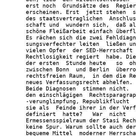
       erst noch  Grundsätze des  Regier
       erscheinen. Erst  jetzt stehen  s
       des staatsvertraglichen  Anschlus
       schaft und  wundern sich,  daß al
       schöne Fleißarbeit einfach überfl
       Es rächen sich die zwei Fehldiagn
       sungsverfechter leiten  ließen un
       vielen Opfer  der SED-Herrschaft 
       Rechtlosigkeit regiert  habe. Die
       der ersten  Stunde heute   so  oh
       zwischen Bonn  und Berlin  überro
       rechtsfreien Raum,  in dem die Re
       neues Verfassungsrecht abhelfen.

       Beide Diagnosen  stimmen nicht.  
       den einschlägigen  Rechtsparagrap
       -verunglimpfung, Republikflucht  
       sie als  Feinde ihrer in der Verf
       definiert  hatte?   War  nicht   
       Ermessensspielraum der Stasi Rech
       keine Spur. Warum sollte auch der
       bequeme Mittel  moderner Herrscha