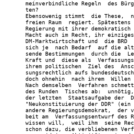
       meinverbindliche Regeln  des Bürg
       ten?

       Ebensowenig stimmt  die These,  n
       freien Raum  regiert. Spätestens 
       Regierung mit ihrer demokratisch 
       Macht auch im Recht, ihr einziges
       DM-Marktwirtschaft und  die BRD  
       sich je  nach Bedarf  auf die alt
       sende Bestimmungen  durch die  Le
       Kraft und  diese als  Verfassungs
       ihrem politischen  Ziel des  Ansc
       sungsrechtlich aufs bundesdeutsch
       doch ohnehin  nach ihrem  Willen 
       Nach demselben  Verfahren schmett
       des Runden  Tisches ab:  unnötig,
       der letzten  Staatsaufgabe der  D
       "Neukonstituierung der DDR" (ein 
       andere Regierungsdemokrat,  der v
       beit am  Verfassungsentwurf des R
       wissen will,  weil ihm  seine Rec
       schon dazu, die verbliebenen Verf