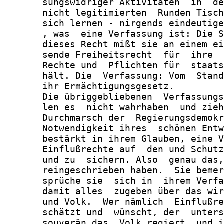
       sungswidriger Aktivitäten  in  de
       nicht legitimierten  Runden Tisch
       sich lernen - nirgends eindeutige
       , was  eine Verfassung ist: Die S
       dieses Recht mißt sie an einem ei
       sende Freiheitsrecht  für  ihre  
       Rechte und  Pflichten für  staats
       hält. Die  Verfassung: Vom  Stand
       ihr Ermächtigungsgesetz.

       Die übriggebliebenen  Verfassungs
       len es  nicht wahrhaben  und zieh
       Durchmarsch der  Regierungsdemokr
       Notwendigkeit ihres  schönen Entw
       bestärkt in ihrem Glauben, eine V
       Einflußrechte auf  den und Schutz
       und zu  sichern. Also  genau das,
       reingeschrieben haben.  Sie bemer
       sprüche sie  sich in  ihrem Verfa
       damit alles  zugeben über das wir
       und Volk.  Wer nämlich  Einflußre
       schätzt und  wünscht, der  unters
       souverän das  Volk regiert  und i