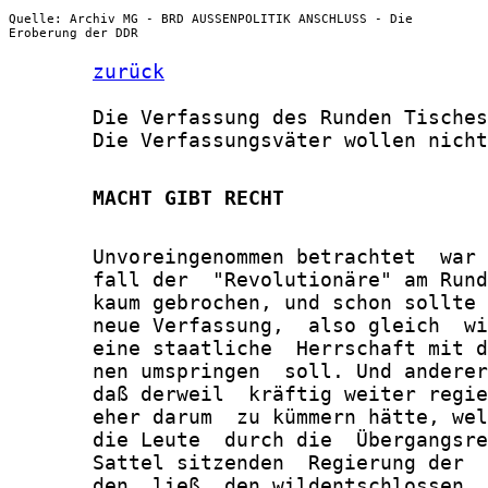
Quelle: Archiv MG - BRD AUSSENPOLITIK ANSCHLUSS - Die
Eroberung der DDR
zurück
       Die Verfassung des Runden Tisches
       Die Verfassungsväter wollen nicht
       MACHT GIBT RECHT
       Unvoreingenommen betrachtet  war 
       fall der  "Revolutionäre" am Rund
       kaum gebrochen, und schon sollte 
       neue Verfassung,  also gleich  wi
       eine staatliche  Herrschaft mit d
       nen umspringen  soll. Und anderer
       daß derweil  kräftig weiter regie
       eher darum  zu kümmern hätte, wel
       die Leute  durch die  Übergangsre
       Sattel sitzenden  Regierung der  
       den, ließ  den wildentschlossen  