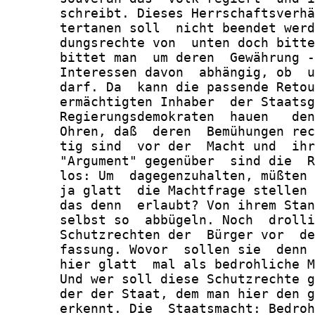
       schreibt. Dieses Herrschaftsverhä
       tertanen soll  nicht beendet werd
       dungsrechte von  unten doch bitte
       bittet man  um deren  Gewährung -
       Interessen davon  abhängig, ob  u
       darf. Da  kann die passende Retou
       ermächtigten Inhaber  der Staatsg
       Regierungsdemokraten  hauen   den
       Ohren, daß  deren  Bemühungen rec
       tig sind  vor der  Macht und  ihr
       "Argument" gegenüber  sind die  R
       los: Um  dagegenzuhalten, müßten 
       ja glatt  die Machtfrage stellen 
       das denn  erlaubt? Von ihrem Stan
       selbst so  abbügeln. Noch  drolli
       Schutzrechten der  Bürger vor  de
       fassung. Wovor  sollen sie  denn 
       hier glatt  mal als bedrohliche M
       Und wer soll diese Schutzrechte g
       der der Staat, dem man hier den g
       erkennt. Die  Staatsmacht: Bedroh