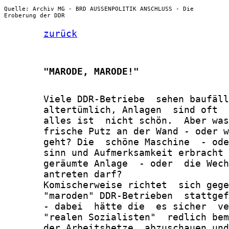
Quelle: Archiv MG - BRD AUSSENPOLITIK ANSCHLUSS - Die
Eroberung der DDR
zurück
       "MARODE, MARODE!"
       Viele DDR-Betriebe  sehen baufäll
       altertümlich, Anlagen  sind oft  
       alles ist  nicht schön.  Aber was
       frische Putz an der Wand - oder w
       geht? Die  schöne Maschine  - ode
       sinn und Aufmerksamkeit erbracht 
       geräumte Anlage  - oder  die Wech
       antreten darf?

       Komischerweise richtet  sich gege
       "maroden" DDR-Betrieben  stattgef
       - dabei  hätte die  es sicher  ve
       "realen Sozialisten"  redlich bem
       der Arbeitshetze  abzuschauen und