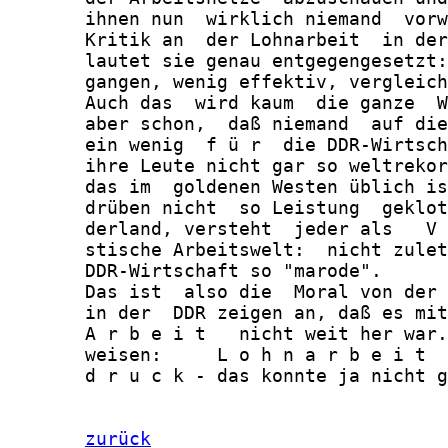
       ihnen nun  wirklich niemand  vorw
       Kritik an  der Lohnarbeit  in der
       lautet sie genau entgegengesetzt:
       gangen, wenig effektiv, vergleich
       Auch das  wird kaum  die ganze  W
       aber schon,  daß niemand  auf die
       ein wenig  f ü r  die DDR-Wirtsch
       ihre Leute nicht gar so weltrekor
       das im  goldenen Westen üblich is
       drüben nicht  so Leistung  geklot
       derland, versteht  jeder als   V 
       stische Arbeitswelt:  nicht zulet
       DDR-Wirtschaft so "marode".

       Das ist  also die  Moral von der 
       in der  DDR zeigen an, daß es mit
       A r b e i t   nicht weit her war.
       weisen:     L o h n a r b e i t  
       d r u c k - das konnte ja nicht g
zurück