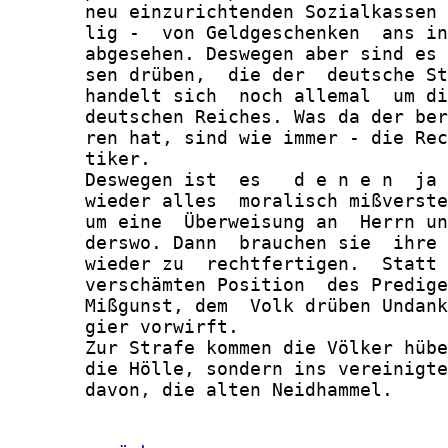
       neu einzurichtenden Sozialkassen 
       lig -  von Geldgeschenken  ans in
       abgesehen. Deswegen aber sind es 
       sen drüben,  die der  deutsche St
       handelt sich  noch allemal  um di
       deutschen Reiches. Was da der ber
       ren hat, sind wie immer - die Rec
       tiker.

       Deswegen ist  es   d e n e n  ja 
       wieder alles  moralisch mißverste
       um eine  Überweisung an  Herrn un
       derswo. Dann  brauchen sie  ihre 
       wieder zu  rechtfertigen.  Statt 
       verschämten Position  des Predige
       Mißgunst, dem  Volk drüben Undank
       gier vorwirft.

       Zur Strafe kommen die Völker hübe
       die Hölle, sondern ins vereinigte
       davon, die alten Neidhammel.
