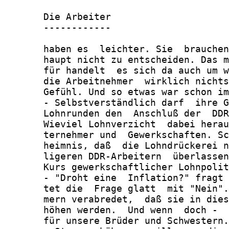
       Die Arbeiter

       ------------

       haben es  leichter. Sie  brauchen
       haupt nicht zu entscheiden. Das m
       für handelt  es sich da auch um w
       die Arbeitnehmer  wirklich nichts
       Gefühl. Und so etwas war schon im
       - Selbstverständlich darf  ihre G
       Lohnrunden den  Anschluß der  DDR
       Wieviel Lohnverzicht  dabei herau
       ternehmer und  Gewerkschaften. Sc
       heimnis, daß  die Lohndrückerei n
       ligeren DDR-Arbeitern  überlassen
       Kurs gewerkschaftlicher Lohnpolit
       - "Droht eine  Inflation?" fragt 
       tet die  Frage glatt  mit "Nein".
       mern verabredet,  daß sie in dies
       höhen werden.  Und wenn  doch -  
       für unsere Brüder und Schwestern.
