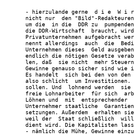
       - hierzulande gerne  d i e  W i r
       nicht nur  den "Bild"-Redakteuren
       um die  in die  DDR zu  pumpenden
       die DDR-Wirtschaft  braucht, wird
       Privatunternehmen aufgebracht wer
       nennt allerdings  auch  die  Bedi
       Unternehmen dieses  Geld ausgeben
       endlich die nötigen Gesetze verab
       len, daß  sie nicht  mehr Steuern
       Gewinne genauso sicher sind wie i
       Es handelt  sich bei den von den 
       also schlicht  um Investitionen. 
       sollen. Und  lohnend werden  sie 
       freie Lohnarbeiter  für sich  arb
       Löhnen und  mit  entsprechender  
       Unternehmer staatliche  Garantien
       setzungen. Außerdem  erhalten sie
       weil der  Staat schließlich  will
       dient wird. Die Kapitalisten lass
       - nämlich die Mühe, Gewinne einzu