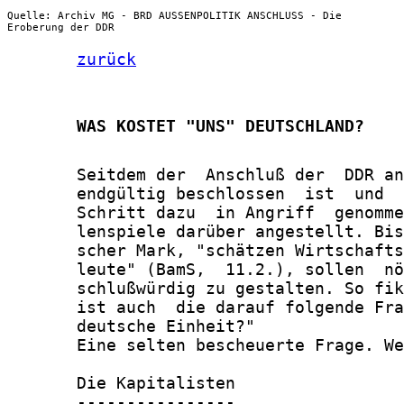
Quelle: Archiv MG - BRD AUSSENPOLITIK ANSCHLUSS - Die
Eroberung der DDR
zurück
       WAS KOSTET "UNS" DEUTSCHLAND?
       Seitdem der  Anschluß der  DDR an
       endgültig beschlossen  ist  und  
       Schritt dazu  in Angriff  genomme
       lenspiele darüber angestellt. Bis
       scher Mark, "schätzen Wirtschafts
       leute" (BamS,  11.2.), sollen  nö
       schlußwürdig zu gestalten. So fik
       ist auch  die darauf folgende Fra
       deutsche Einheit?"

       Eine selten bescheuerte Frage. We
       Die Kapitalisten

       ----------------
