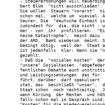
       - Steuererhöhungen will neuerding
       bert Blüm  "nicht ausschließen". 
       Sie wollen  Steuern "vorerst"  ni
       schon mal,  welche um  wieviel. A
       teurer. Die  "deutsche Einheit is
       zumindest für  die, die nicht - w
       mer - von  ihr  profitieren.  "Ei
       keine Katastrophe",  meint dazu  
       der ARD.  BamS wiederum  meint, S
       bedingt nötig,  weil der  Staat a
       ist jedenfalls  klar: Wenn sie "n
       gezahlt.

       - Daß die  "sozialen Kosten"  der
       "unsere" Sozialkassen  "abgefeder
       fentlichen Debatte auch unstritti
       und Leistungssenkungen  das für  
       führt, darüber  darf spekuliert  
       stet, das  beschließt "unser",  d
       Staat schon  noch rechtzeitig.  J
       wenn Kürzung  der Renten  und höh
       falls schon mal im Gespräch sind.

       "Kosten" für die Wiedervereinigun