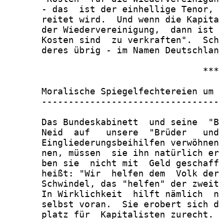
       - das  ist der einhellige Tenor, 
       reitet wird.  Und wenn die Kapita
       der Wiedervereinigung,  dann ist 
       Kosten sind  zu verkraften".  Sch
       deres übrig - im Namen Deutschlan
                                     ***

       Moralische Spiegelfechtereien um 
       ---------------------------------
       Das Bundeskabinett  und seine  "B
       Neid  auf   unsere  "Brüder   und
       Eingliederungsbeihilfen verwöhnen
       nen, müssen  sie ihn natürlich er
       ben sie  nicht mit  Geld geschaff
       heißt: "Wir  helfen dem  Volk der
       Schwindel, das "helfen" der zweit
       In Wirklichkeit  hilft nämlich  n
       selbst voran.  Sie erobert sich d
       platz für  Kapitalisten zurecht. 