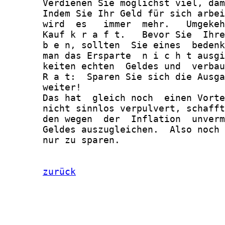
       Verdienen Sie möglichst viel, dam
       Indem Sie Ihr Geld für sich arbei
       wird  es   immer  mehr.   Umgekeh
       Kauf k r a f t.   Bevor Sie  Ihre
       b e n, sollten  Sie eines  bedenk
       man das Ersparte  n i c h t ausgi
       keiten echten  Geldes und  verbau
       R a t:  Sparen Sie sich die Ausga
       weiter!

       Das hat  gleich noch  einen Vorte
       nicht sinnlos verpulvert, schafft
       den wegen  der  Inflation  unverm
       Geldes auszugleichen.  Also noch 
       nur zu sparen.

zurück