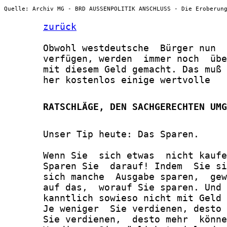
Quelle: Archiv MG - BRD AUSSENPOLITIK ANSCHLUSS - Die Eroberun
zurück
       Obwohl westdeutsche  Bürger nun  
       verfügen, werden  immer noch  übe
       mit diesem Geld gemacht. Das muß 
       her kostenlos einige wertvolle

       RATSCHLÄGE, DEN SACHGERECHTEN UMG
       Unser Tip heute: Das Sparen.

       Wenn Sie  sich etwas  nicht kaufe
       Sparen Sie  darauf! Indem  Sie si
       sich manche  Ausgabe sparen,  gew
       auf das,  worauf Sie sparen. Und 
       kanntlich sowieso nicht mit Geld 
       Je weniger  Sie verdienen, desto 
       Sie verdienen,  desto mehr  könne