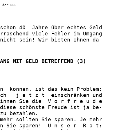
g der DDR
schon 40  Jahre über echtes Geld

rraschend viele Fehler im Umgang

nicht sein! Wir bieten Ihnen da-

ANG MIT GELD BETREFFEND (3)
n  können, ist das kein Problem:

ch   j e t z t  einschränken und

innen Sie die  V o r f r e u d e

diese schönste Freude ist ja be-

zu bezahlen.

mehr sollten Sie sparen. Je mehr

n Sie sparen!  U n s e r  R a t:
