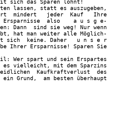
it sich das Sparen lohnt!

ten lassen, statt es auszugeben,

rt  mindert   jeder  Kauf   Ihre

 Ersparnisse  also    a u s g e-

en: Dann  sind sie weg! Nur wenn

bt, hat man weiter alle Möglich-

t sich  keine. Daher   u n s e r

be Ihrer Ersparnisse! Sparen Sie

il: Wer spart und sein Erspartes

 es vielleicht, mit dem Sparzins

eidlichen  Kaufkraftverlust  des

 ein Grund,  am besten überhaupt
