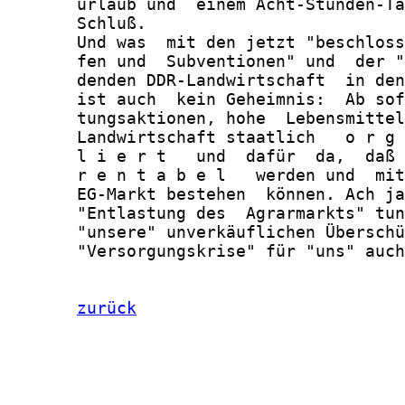
       urlaub und  einem Acht-Stunden-Ta
       Schluß.

       Und was  mit den jetzt "beschloss
       fen und  Subventionen" und  der "
       denden DDR-Landwirtschaft  in den
       ist auch  kein Geheimnis:  Ab sof
       tungsaktionen, hohe  Lebensmittel
       Landwirtschaft staatlich   o r g 
       l i e r t   und  dafür  da,  daß 
       r e n t a b e l   werden und  mit
       EG-Markt bestehen  können. Ach ja
       "Entlastung des  Agrarmarkts" tun
       "unsere" unverkäuflichen Überschü
       "Versorgungskrise" für "uns" auch
zurück