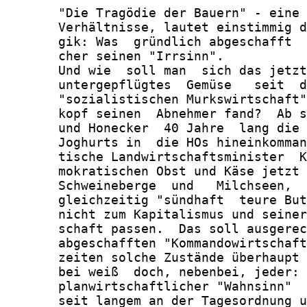
       "Die Tragödie der Bauern" - eine 
       Verhältnisse, lautet einstimmig d
       gik: Was  gründlich abgeschafft  
       cher seinen "Irrsinn".

       Und wie  soll man  sich das jetzt
       untergepflügtes  Gemüse   seit  d
       "sozialistischen Murkswirtschaft"
       kopf seinen  Abnehmer fand?  Ab s
       und Honecker  40 Jahre  lang die 
       Joghurts in  die HOs hineinkomman
       tische Landwirtschaftsminister  K
       mokratischen Obst und Käse jetzt 
       Schweineberge  und   Milchseen,  
       gleichzeitig "sündhaft  teure But
       nicht zum Kapitalismus und seiner
       schaft passen.  Das soll ausgerec
       abgeschafften "Kommandowirtschaft
       zeiten solche Zustände überhaupt 
       bei weiß  doch, nebenbei, jeder: 
       planwirtschaftlicher "Wahnsinn"  
       seit langem an der Tagesordnung u