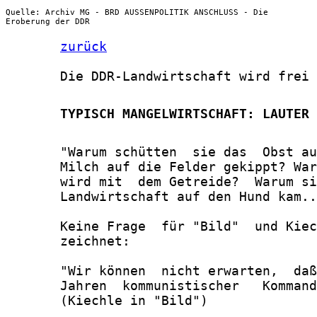
Quelle: Archiv MG - BRD AUSSENPOLITIK ANSCHLUSS - Die
Eroberung der DDR
zurück
       Die DDR-Landwirtschaft wird frei

       TYPISCH MANGELWIRTSCHAFT: LAUTER 
       "Warum schütten  sie das  Obst au
       Milch auf die Felder gekippt? War
       wird mit  dem Getreide?  Warum si
       Landwirtschaft auf den Hund kam..
       Keine Frage  für "Bild"  und Kiec
       zeichnet:

       "Wir können  nicht erwarten,  daß
       Jahren  kommunistischer   Kommand
       (Kiechle in "Bild")
