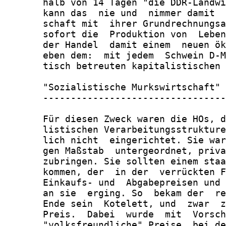
       halb von 14 Tagen "die DDR-Landwi
       kann das  nie und  nimmer damit  
       schaft mit  ihrer Grundrechnungsa
       sofort die  Produktion von  Leben
       der Handel  damit einem  neuen ök
       eben dem:  mit jedem  Schwein D-M
       tisch betreuten kapitalistischen 
       "Sozialistische Murkswirtschaft" 
       ---------------------------------
       Für diesen Zweck waren die HOs, d
       listischen Verarbeitungsstrukture
       lich nicht  eingerichtet. Sie war
       gen Maßstab  untergeordnet, priva
       zubringen. Sie sollten einem staa
       kommen, der  in der  verrückten F
       Einkaufs- und  Abgabepreisen und 
       an sie  erging. So  bekam der  re
       Ende sein  Kotelett, und  zwar  z
       Preis.  Dabei  wurde  mit  Vorsch
       "volksfreundliche" Preise  bei de