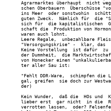
       Agrarmarktes überhaupt  nicht weg
       schen Oberbauern  Überschüsse "vo
       ins Meer  oder sonstwohin  schütt
       guten Zweck.  Nämlich für  die "S
       sich für  die kapitalistischen  G
       schaft die  Produktion von Hormon
       waren auch lohnt.

       Leere Regale,  unbezahlbare Fleis
       "Versorgungskrise" -  klar, das  
       Keine Vorstellung  ist dafür  zu 
       der Dummheit,  die Marktwirtschaf
       von Honecker einen "unkalkulierba
       ter aller Sau ist:

       "Fehlt DDR-Ware,  schimpfen die L
       gal, greifen  sie doch zur Westwa
       der)

       Kein Wunder,  daß die  HOs und  K
       lieber erst  gar nicht  in die  R
       verrotten lassen,  oder? Felsenfe