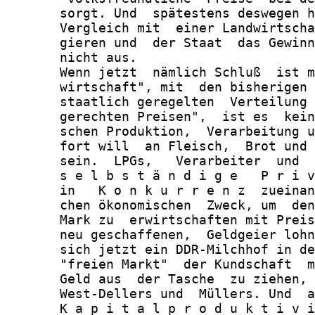
       sorgt. Und  spätestens deswegen h
       Vergleich mit  einer Landwirtscha
       gieren und  der Staat  das Gewinn
       nicht aus.

       Wenn jetzt  nämlich Schluß  ist m
       wirtschaft", mit  den bisherigen 
       staatlich geregelten  Verteilung 
       gerechten Preisen",  ist es  kein
       schen Produktion,  Verarbeitung u
       fort will  an Fleisch,  Brot und 
       sein.  LPGs,   Verarbeiter  und  
       s e l b s t ä n d i g e   P r i v
       in   K o n k u r r e n z  zueinan
       chen ökonomischen  Zweck, um  den
       Mark zu  erwirtschaften mit Preis
       neu geschaffenen,  Geldgeier lohn
       sich jetzt ein DDR-Milchhof in de
       "freien Markt"  der Kundschaft  m
       Geld aus  der Tasche  zu ziehen, 
       West-Dellers und  Müllers. Und  a
       K a p i t a l p r o d u k t i v i