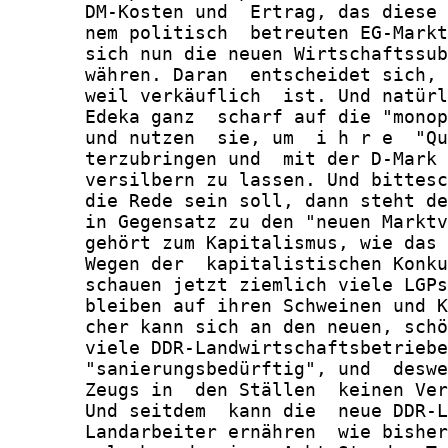
       DM-Kosten und  Ertrag, das diese 
       nem politisch  betreuten EG-Markt
       sich nun die neuen Wirtschaftssub
       währen. Daran  entscheidet sich, 
       weil verkäuflich  ist. Und natürl
       Edeka ganz  scharf auf die "monop
       und nutzen  sie, um  i h r e  "Qu
       terzubringen und  mit der D-Mark 
       versilbern zu lassen. Und bittesc
       die Rede sein soll, dann steht de
       in Gegensatz zu den "neuen Marktv
       gehört zum Kapitalismus, wie das 
       Wegen der  kapitalistischen Konku
       schauen jetzt ziemlich viele LGPs
       bleiben auf ihren Schweinen und K
       cher kann sich an den neuen, schö
       viele DDR-Landwirtschaftsbetriebe
       "sanierungsbedürftig", und  deswe
       Zeugs in  den Ställen  keinen Ver
       Und seitdem  kann die  neue DDR-L
       Landarbeiter ernähren  wie bisher