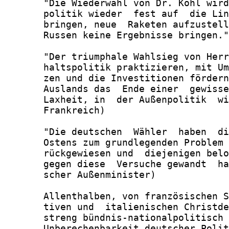
       "Die Wiederwahl von Dr. Kohl wird
       politik wieder  fest auf  die Lin
       bringen, neue  Raketen aufzustell
       Russen keine Ergebnisse bringen."
       "Der triumphale Wahlsieg von Herr
       haltspolitik praktizieren, mit Um
       zen und die Investitionen fördern
       Auslands das  Ende einer  gewisse
       Laxheit, in  der Außenpolitik  wi
       Frankreich)

       "Die deutschen  Wähler  haben  di
       Ostens zum grundlegenden Problem 
       rückgewiesen und  diejenigen belo
       gegen diese  Versuche gewandt  ha
       scher Außenminister)

       Allenthalben, von französischen S
       tiven und  italienischen Christde
       streng bündnis-nationalpolitisch 
       Unberechenbarkeit deutscher Polit