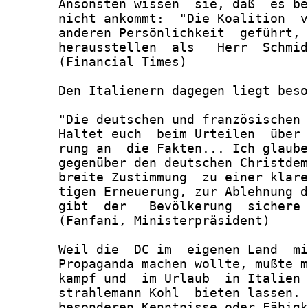
       Ansonsten wissen  sie, daß  es be
       nicht ankommt:  "Die Koalition  v
       anderen Persönlichkeit  geführt, 
       herausstellen  als   Herr  Schmid
       (Financial Times)

       Den Italienern dagegen liegt beso
       "Die deutschen und französischen 
       Haltet euch  beim Urteilen  über 
       rung an  die Fakten... Ich glaube
       gegenüber den deutschen Christdem
       breite Zustimmung  zu einer klare
       tigen Erneuerung, zur Ablehnung d
       gibt  der   Bevölkerung  sichere 
       (Fanfani, Ministerpräsident)

       Weil die  DC im  eigenen Land  mi
       Propaganda machen wollte, mußte m
       kampf und  im Urlaub  in Italien 
       strahlemann Kohl  bieten lassen. 
       besonderen Kenntnisse oder Fähigk