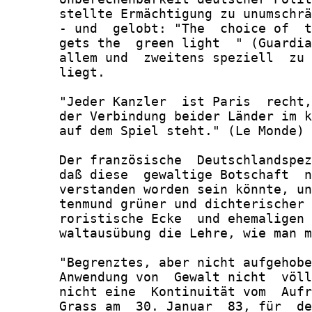
       stellte Ermächtigung zu unumschrä
       - und  gelobt: "The  choice of  t
       gets the  green light  " (Guardia
       allem und  zweitens speziell  zu 
       liegt.

       "Jeder Kanzler  ist Paris  recht,
       der Verbindung beider Länder im k
       auf dem Spiel steht." (Le Monde)

       Der französische  Deutschlandspez
       daß diese  gewaltige Botschaft  n
       verstanden worden sein könnte, un
       tenmund grüner und dichterischer 
       roristische Ecke  und ehemaligen 
       waltausübung die Lehre, wie man m
       "Begrenztes, aber nicht aufgehobe
       Anwendung von  Gewalt nicht  völl
       nicht eine  Kontinuität vom  Aufr
       Grass am  30. Januar  83, für  de