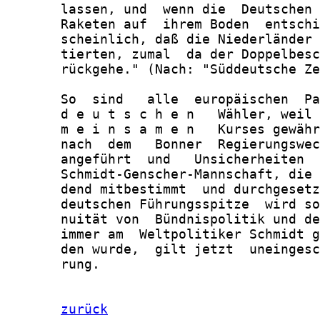
       lassen, und  wenn die  Deutschen 
       Raketen auf  ihrem Boden  entschi
       scheinlich, daß die Niederländer 
       tierten, zumal  da der Doppelbesc
       rückgehe." (Nach: "Süddeutsche Ze
       So  sind   alle  europäischen  Pa
       d e u t s c h e n   Wähler, weil 
       m e i n s a m e n   Kurses gewähr
       nach  dem   Bonner  Regierungswec
       angeführt  und   Unsicherheiten  
       Schmidt-Genscher-Mannschaft, die 
       dend mitbestimmt  und durchgesetz
       deutschen Führungsspitze  wird so
       nuität von  Bündnispolitik und de
       immer am  Weltpolitiker Schmidt g
       den wurde,  gilt jetzt  uneingesc
       rung.

zurück