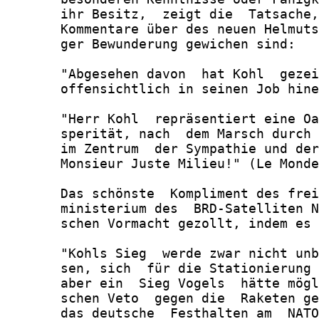
       ihr Besitz,  zeigt die  Tatsache,
       Kommentare über des neuen Helmuts
       ger Bewunderung gewichen sind:

       "Abgesehen davon  hat Kohl  gezei
       offensichtlich in seinen Job hine
       "Herr Kohl  repräsentiert eine Oa
       sperität, nach  dem Marsch durch 
       im Zentrum  der Sympathie und der
       Monsieur Juste Milieu!" (Le Monde
       Das schönste  Kompliment des frei
       ministerium des  BRD-Satelliten N
       schen Vormacht gezollt, indem es 
       "Kohls Sieg  werde zwar nicht unb
       sen, sich  für die Stationierung 
       aber ein  Sieg Vogels  hätte mögl
       schen Veto  gegen die  Raketen ge
       das deutsche  Festhalten am  NATO