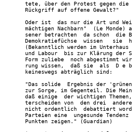
       tete, über den Protest gegen die 
       Rückgriff auf offene Gewalt?"

       Oder ist  das nur die Art und Wei
       mächtigen Nachbarn"  (Le Monde) a
       sener betrachten  da schon  die B
       Demokratiefüchse  wissen   sie  h
       (Bekanntlich werden im Unterhaus 
       und Labour  bis zur Klärung der S
       Form zuliebe  noch abgestimmt wir
       rung wissen,  daß sie  als  D e b
       keineswegs abträglich sind:

       "Das solide  Ergebnis der 'grünen
       zur Sorge, im Gegenteil. Die Mein
       daß einige  der wichtigen Themen,
       terscheiden von  den drei  andere
       nicht ordentlich  debattiert word
       Parteien eine  ungesunde Tendenz 
       Punkten zeigen." (Guardian)
