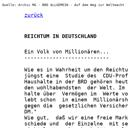
Quelle: Archiv MG - BRD ALLGEMEIN - Auf dem Weg zur Weltmacht
zurück
       REICHTUM IN DEUTSCHLAND
       Ein Volk von Millionären...

       ---------------------------

       Wie es in Wahrheit um den Reichtu
       jüngst eine  Studie des  CDU-Prof
       Haushalte in der BRD gehören heut
       den wohlhabendsten  der Welt. Im 
       halte über  Vermögen im  Werte vo
       lebt schon  in einem  Millionärsh
       gegen die  gesetzlichen Versicher
       DM."

       Wie gut,  daß wir eine freie Mark
       schiede und  der Einzelne  mit se