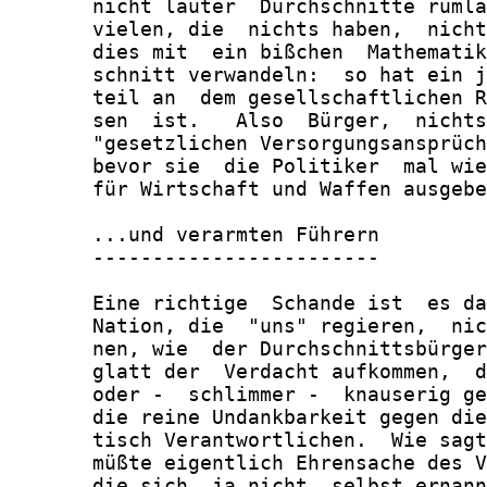
       nicht lauter  Durchschnitte rumla
       vielen, die  nichts haben,  nicht
       dies mit  ein bißchen  Mathematik
       schnitt verwandeln:  so hat ein j
       teil an  dem gesellschaftlichen R
       sen  ist.   Also  Bürger,  nichts
       "gesetzlichen Versorgungsansprüch
       bevor sie  die Politiker  mal wie
       für Wirtschaft und Waffen ausgebe
       ...und verarmten Führern

       ------------------------

       Eine richtige  Schande ist  es da
       Nation, die  "uns" regieren,  nic
       nen, wie  der Durchschnittsbürger
       glatt der  Verdacht aufkommen,  d
       oder -  schlimmer -  knauserig ge
       die reine Undankbarkeit gegen die
       tisch Verantwortlichen.  Wie sagt
       müßte eigentlich Ehrensache des V
       die sich  ja nicht  selbst ernann