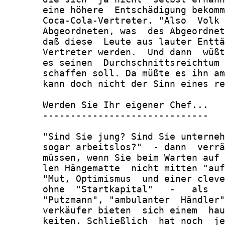
       eine höhere  Entschädigung bekomm
       Coca-Cola-Vertreter. "Also  Volk 
       Abgeordneten, was  des Abgeordnet
       daß diese  Leute aus lauter Enttä
       Vertreter werden.  Und dann  wüßt
       es seinen  Durchschnittsreichtum 
       schaffen soll. Da müßte es ihn am
       kann doch nicht der Sinn eines re
       Werden Sie Ihr eigener Chef...

       ------------------------------

       "Sind Sie jung? Sind Sie unterneh
       sogar arbeitslos?"  - dann  verrä
       müssen, wenn Sie beim Warten auf 
       len Hängematte  nicht mitten "auf
       "Mut, Optimismus  und einer cleve
       ohne  "Startkapital"   -   als   
       "Putzmann", "ambulanter  Händler"
       verkäufer bieten  sich einem  hau
       keiten. Schließlich  hat noch  je