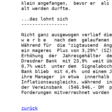
       klein angefangen,  bevor er  als 
       alt werden durfte.

       ...das lohnt sich

       -----------------

       Nicht ganz ausgewogen verlief die
       w e r b e   nach dem  gelaufenen 
       Während für  die "zigtausend  Ang
       ein mageres  Plus von 3,29%" (SZ)
       Erhöhung  der  Jahresgehälter  de
       Dresdner Bank  mit 23,9%  weit üb
       0,7% weit  unter dem  Signalabsch
       Bank blieb  mit 4,4%  und einem J
       ihre Manager  in etwa  innerhalb 
       Inflationsausgleichs, während  in
       der Vereinsbank  (546.946,- DM  p
       Forderungen mitverrechnet worden 
zurück