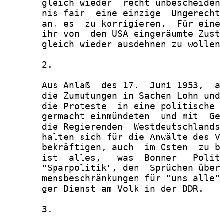
       gleich wieder  recht unbescheiden
       nis fair  eine einzige  Ungerecht
       an, es  zu korrigieren.  Für eine
       ihr von  den USA eingeräumte Zust
       gleich wieder ausdehnen zu wollen
       2.

       Aus Anlaß  des 17.  Juni 1953,  a
       die Zumutungen in Sachen Lohn und
       die Proteste  in eine politische 
       germacht einmündeten  und mit  Ge
       die Regierenden  Westdeutschlands
       halten sich für die Anwälte des V
       bekräftigen, auch  im Osten  zu b
       ist  alles,   was  Bonner   Polit
       "Sparpolitik", den  Sprüchen über
       mensbeschränkungen für "uns alle"
       ger Dienst am Volk in der DDR.

       3.
