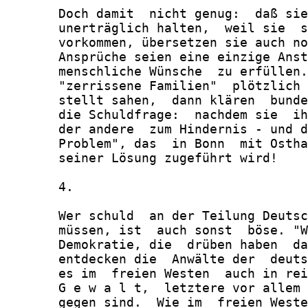
       Doch damit  nicht genug:  daß sie
       unerträglich halten,  weil sie  s
       vorkommen, übersetzen sie auch no
       Ansprüche seien eine einzige Anst
       menschliche Wünsche  zu erfüllen.
       "zerrissene Familien"  plötzlich 
       stellt sahen,  dann klären  bunde
       die Schuldfrage:  nachdem sie  ih
       der andere  zum Hindernis - und d
       Problem", das  in Bonn  mit Ostha
       seiner Lösung zugeführt wird!

       4.

       Wer schuld  an der Teilung Deutsc
       müssen, ist  auch sonst  böse. "W
       Demokratie, die  drüben haben  da
       entdecken die  Anwälte der  deuts
       es im  freien Westen  auch in rei
       G e w a l t,  letztere vor allem 
       gegen sind.  Wie im  freien Weste