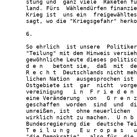
       stung und  ganz viele  Raketen fü
       land. Fürs  Wählendürfen finanzie
       Krieg ist  uns ein  freigewähltes
       sagt, wo die "Kriegsgefahr" herko
       6.

       So ehrlich  ist unsere  Politiker
       "Teilung" mit dem Hinweis versieh
       gewöhnliche Leute dieses politisc
       d e n   betont sie,  daß  mit  de
       R e c h t  Deutschlands nicht meh
       lichen Nation  ausgesprochen ist 
       Ostgebiete ist  gar  nicht  vorge
       vereinigung   i n  F r i e d e n 
       eine Veränderung  von   G r e n z
       geschaffen  worden  sind  und  di
       umreißen, ist  ohne neuerlichen  
       wirklich nicht zu machen.  U n b 
       Bundesregierung die  deutsche Tei
       T e i l u n g   E u r o p a s   u
       "die Demokratie",  also für  die 