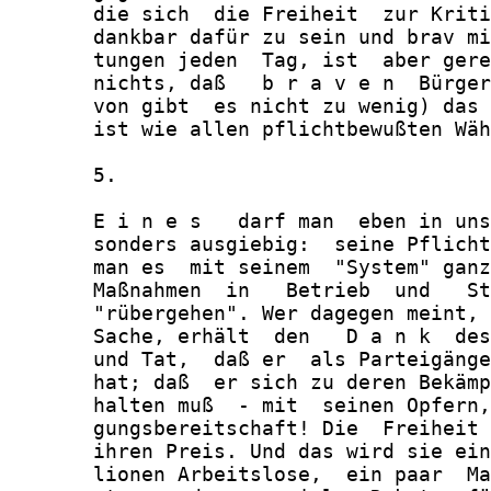
       die sich  die Freiheit  zur Kriti
       dankbar dafür zu sein und brav mi
       tungen jeden  Tag, ist  aber gere
       nichts, daß   b r a v e n  Bürger
       von gibt  es nicht zu wenig) das 
       ist wie allen pflichtbewußten Wäh
       5.

       E i n e s   darf man  eben in uns
       sonders ausgiebig:  seine Pflicht
       man es  mit seinem  "System" ganz
       Maßnahmen  in   Betrieb  und   St
       "rübergehen". Wer dagegen meint, 
       Sache, erhält  den   D a n k  des
       und Tat,  daß er  als Parteigänge
       hat; daß  er sich zu deren Bekämp
       halten muß  - mit  seinen Opfern,
       gungsbereitschaft! Die  Freiheit 
       ihren Preis. Und das wird sie ein
       lionen Arbeitslose,  ein paar  Ma