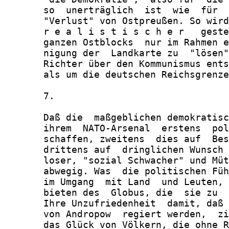
       so  unerträglich  ist  wie  für  
       "Verlust" von Ostpreußen. So wird
       r e a l i s t i s c h e r   geste
       ganzen Ostblocks  nur im Rahmen e
       nigung der  Landkarte zu  "lösen"
       Richter über den Kommunismus ents
       als um die deutschen Reichsgrenze
       7.

       Daß die  maßgeblichen demokratisc
       ihrem  NATO-Arsenal  erstens  pol
       schaffen, zweitens  dies auf  Bes
       drittens auf  dringlichen Wunsch 
       loser, "sozial Schwacher" und Müt
       abwegig. Was  die politischen Füh
       im Umgang  mit Land  und Leuten, 
       bieten des  Globus, die  sie zu  
       Ihre Unzufriedenheit  damit, daß 
       von Andropow  regiert werden,  zi
       das Glück von Völkern, die ohne R