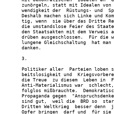
       zunörgeln, statt mit Idealen von 
       wendigkeit der  Rüstungs- und  Sp
       Deshalb machen sich Linke und Kom
       tig, wenn  sie über das Dritte Re
       die umstandslose Feier des Staate
       den Staatsakten mit dem Verweis a
       drüben ausgeschlossen.  Für die w
       lungene Gleichschaltung  hat man 
       danken.

       3.

       Politiker aller  Parteien loben s
       beitslosigkeit und  Kriegsvorbere
       die Treue  zu diesem  Leben in  F
       Anti-Materialismus war  schlecht,
       folglos mißbrauchte.  Demokratisc
       Propaganda gegen  "Anspruchsdenke
       sind gut,  weil die  BRD so  star
       Dritten Weltkrieg  besser denn  j
       Opfer bringen  darf und  für sie 