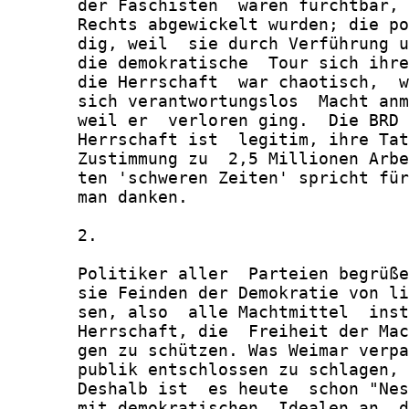
       der Faschisten  waren furchtbar, 
       Rechts abgewickelt wurden; die po
       dig, weil  sie durch Verführung u
       die demokratische  Tour sich ihre
       die Herrschaft  war chaotisch,  w
       sich verantwortungslos  Macht anm
       weil er  verloren ging.  Die BRD 
       Herrschaft ist  legitim, ihre Tat
       Zustimmung zu  2,5 Millionen Arbe
       ten 'schweren Zeiten' spricht für
       man danken.

       2.

       Politiker aller  Parteien begrüße
       sie Feinden der Demokratie von li
       sen, also  alle Machtmittel  inst
       Herrschaft, die  Freiheit der Mac
       gen zu schützen. Was Weimar verpa
       publik entschlossen zu schlagen, 
       Deshalb ist  es heute  schon "Nes
       mit demokratischen  Idealen an  d