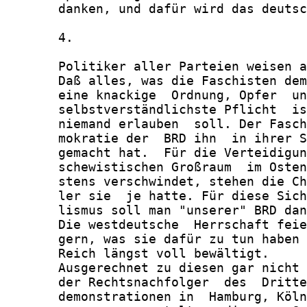
       danken, und dafür wird das deutsc
       4.

       Politiker aller Parteien weisen a
       Daß alles, was die Faschisten dem
       eine knackige  Ordnung, Opfer  un
       selbstverständlichste Pflicht  is
       niemand erlauben  soll. Der Fasch
       mokratie der  BRD ihn  in ihrer S
       gemacht hat.  Für die Verteidigun
       schewistischen Großraum  im Osten
       stens verschwindet, stehen die Ch
       ler sie  je hatte. Für diese Sich
       lismus soll man "unserer" BRD dan
       Die westdeutsche  Herrschaft feie
       gern, was sie dafür zu tun haben 
       Reich längst voll bewältigt.

       Ausgerechnet zu diesen gar nicht 
       der Rechtsnachfolger  des  Dritte
       demonstrationen in  Hamburg, Köln