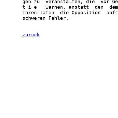
       gen zu  veranstalten, die  vor Ge
       t i e   warnen, anstatt  den  dem
       ihren Taten  die Opposition  aufz
       schweren Fehler.

zurück