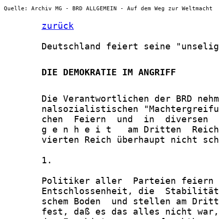
Quelle: Archiv MG - BRD ALLGEMEIN - Auf dem Weg zur Weltmacht
zurück
       Deutschland feiert seine "unselig
       DIE DEMOKRATIE IM ANGRIFF
       Die Verantwortlichen der BRD nehm
       nalsozialistischen "Machtergreifu
       chen  Feiern  und  in  diversen  
       g e n h e i t   am Dritten  Reich
       vierten Reich überhaupt nicht sch
       1.

       Politiker aller  Parteien feiern 
       Entschlossenheit, die  Stabilität
       schem Boden  und stellen am Dritt
       fest, daß es das alles nicht war,