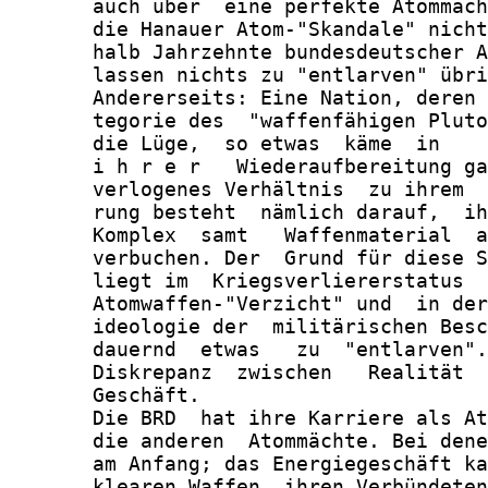
       auch über  eine perfekte Atommach
       die Hanauer Atom-"Skandale" nicht
       halb Jahrzehnte bundesdeutscher A
       lassen nichts zu "entlarven" übri
       Andererseits: Eine Nation, deren 
       tegorie des  "waffenfähigen Pluto
       die Lüge,  so etwas  käme  in    
       i h r e r   Wiederaufbereitung ga
       verlogenes Verhältnis  zu ihrem  
       rung besteht  nämlich darauf,  ih
       Komplex  samt   Waffenmaterial  a
       verbuchen. Der  Grund für diese S
       liegt im  Kriegsverliererstatus  
       Atomwaffen-"Verzicht" und  in der
       ideologie der  militärischen Besc
       dauernd  etwas   zu  "entlarven".
       Diskrepanz  zwischen   Realität  
       Geschäft.

       Die BRD  hat ihre Karriere als At
       die anderen  Atommächte. Bei dene
       am Anfang; das Energiegeschäft ka
       klearen Waffen  ihren Verbündeten