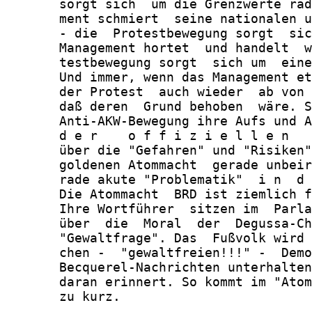
       sorgt sich  um die Grenzwerte rad
       ment schmiert  seine nationalen u
       - die  Protestbewegung sorgt  sic
       Management hortet  und handelt  w
       testbewegung sorgt  sich um  eine
       Und immer, wenn das Management et
       der Protest  auch wieder  ab von 
       daß deren  Grund behoben  wäre. S
       Anti-AKW-Bewegung ihre Aufs und A
       d e r    o f f i z i e l l e n   
       über die "Gefahren" und "Risiken"
       goldenen Atommacht  gerade unbeir
       rade akute "Problematik"  i n  d 
       Die Atommacht  BRD ist ziemlich f
       Ihre Wortführer  sitzen im  Parla
       über  die  Moral  der  Degussa-Ch
       "Gewaltfrage". Das  Fußvolk wird 
       chen -  "gewaltfreien!!!" -  Demo
       Becquerel-Nachrichten unterhalten
       daran erinnert. So kommt im "Atom
       zu kurz.
