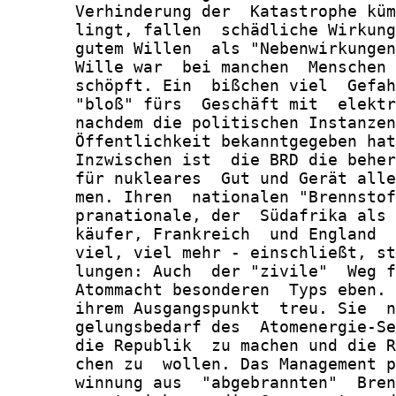
       Verhinderung der  Katastrophe küm
       lingt, fallen  schädliche Wirkung
       gutem Willen  als "Nebenwirkungen
       Wille war  bei manchen  Menschen 
       schöpft. Ein  bißchen viel  Gefah
       "bloß" fürs  Geschäft mit  elektr
       nachdem die politischen Instanzen
       Öffentlichkeit bekanntgegeben hat
       Inzwischen ist  die BRD die beher
       für nukleares  Gut und Gerät alle
       men. Ihren  nationalen "Brennstof
       pranationale, der  Südafrika als 
       käufer, Frankreich  und England  
       viel, viel mehr - einschließt, st
       lungen: Auch  der "zivile"  Weg f
       Atommacht besonderen  Typs eben. 
       ihrem Ausgangspunkt  treu. Sie  n
       gelungsbedarf des  Atomenergie-Se
       die Republik  zu machen und die R
       chen zu  wollen. Das Management p
       winnung aus  "abgebrannten"  Bren