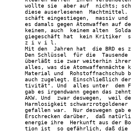
       wollte sie  aber auf  nichts; sch
       diese auserlesenen  Machtmittel. 
       schäft eingestiegen,  massiv und 
       es damals gegen Atomwaffen auf de
       keinem, auch  keinem alten  Solda
       giegeschäft hat  kein Kritiker  s
       z i v i l.

       Mit den  Jahren hat  die BRD es z
       Den Schlüssel  für die  Tausende 
       überläßt sie zwar weiterhin ihrer
       alles, was die Atomwaffenmächte k
       Material und  Rohstoffnachschub b
       auch zugelegt. Einschließlich der
       tivität". Und  alles unter  dem F
       gab es irgendwann gegen das zehnt
       AKW. Und  zwar deswegen,  weil de
       Harmlosigkeit schwarzrotgoldener 
       gefallen war.  Nur deswegen gab e
       Erschrecken darüber,  daß natürli
       energie ihre  Herkunft aus der Bo
       tion ist  so gefährlich, daß die 