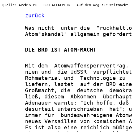
Quelle: Archiv MG - BRD ALLGEMEIN - Auf dem Weg zur Weltmacht
zurück
       Was nicht  unter die  "rückhaltlo
       Atom"skandal" allgemein gefordert
       DIE BRD IST ATOM-MACHT
       Mit dem  Atomwaffensperrvertrag, 
       nien und  die UdSSR  verpflichtet
       Rohmaterial und  Technologie zu  
       liefern, lastet  auf der BRD eine
       Großmacht, die  deutsche  demokra
       ließ, diesem  Abkommen  überhaupt
       Adenauer warnte: "Ich hoffe, daß 
       desurteil unterschrieben  hat"; u
       immer für  bundeswehreigene Atomw
       neues Versailles von kosmischen A
       Es ist also eine reichlich müßige