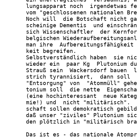
       lungsapparat noch  irgendetwas fe
       vom "geschlossenen nationalen Bre
       Noch will  die Botschaft nicht ga
       scheinige Dementis  und einschrän
       sich Wissenschaftler  der Kernfor
       belgischen Wiederaufbereitungsanl
       man ihre  Aufbereitungsfähigkeit 
       keit begreifen.

       Selbstverständlich haben  sie nic
       wieder ein  paar Kg  Plutonium du
       Strauß sein  Wackersdorf bauen  l
       strich tyrannisiert,  dann soll  
       "Entsorgung" von  "Atommüll" gehe
       tonium soll  die nette  Eigenscha
       (eine hochinteressant  neue Kateg
       mie!) und  nicht "militärisch".  
       schaft sollen demokratisch gebild
       daß unser "ziviles" Plutonium sic
       den plötzlich in "militärisch bra
       Das ist es - das nationale Atompr