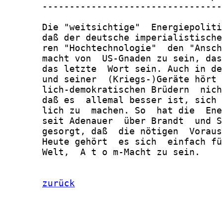
       ---------------------------------
       Die "weitsichtige"  Energiepoliti
       daß der deutsche imperialistische
       ren "Hochtechnologie"  den "Ansch
       macht von  US-Gnaden zu sein, das
       das letzte  Wort sein. Auch in de
       und seiner  (Kriegs-)Geräte hört 
       lich-demokratischen Brüdern  nich
       daß es  allemal besser ist, sich 
       lich zu  machen. So  hat die  Ene
       seit Adenauer  über Brandt  und S
       gesorgt, daß  die nötigen  Voraus
       Heute gehört  es sich  einfach fü
       Welt,  A t o m-Macht zu sein.

zurück