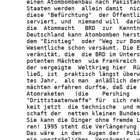
       einen Atombombenbau nach Pakistan
       Staaten werden  allein damit  nic
       diese "Befürchtung"  der Öffentli
       serviert, und  niemand will  darü
       die  Atommacht   BRD  zur  Kenntn
       Deutschland kann Atombomben herst
       dem "Einstieg"  oder "Weg zur Bom
       Wesentliche schon versäumt. Die E
       veränität, die  die BRD im Unters
       potenten Mächten  wie Frankreich 
       der vergeigte  Weltkrieg hier  Rü
       ließ, ist  praktisch längst überw
       tes Jahr,  als man  anläßlich der
       mächten erfahren durfte, daß die 
       Atomraketen   (die    Pershing   
       "Drittstaatenwaffe" für  sich rek
       keit jetzt  die technische  und m
       schaft der  netten kleinen Bundes
       Sie kann die Dinger ohne fremde L
       ren! 1995 steht die Verlängerung 
       Das wäre  in den  Augen der  Poli
       ein unerträgliches  Versäumnis, w