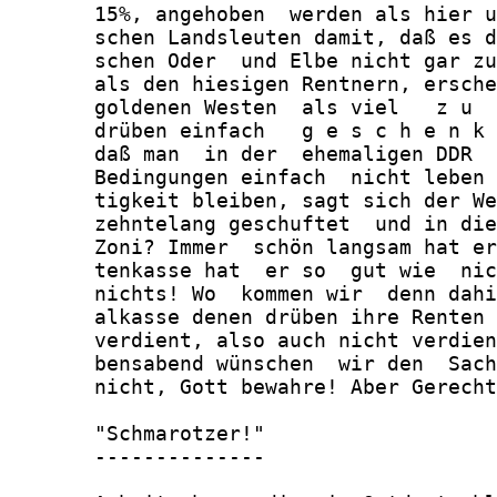
       15%, angehoben  werden als hier u
       schen Landsleuten damit, daß es d
       schen Oder  und Elbe nicht gar zu
       als den hiesigen Rentnern, ersche
       goldenen Westen  als viel   z u  
       drüben einfach   g e s c h e n k 
       daß man  in der  ehemaligen DDR  
       Bedingungen einfach  nicht leben 
       tigkeit bleiben, sagt sich der We
       zehntelang geschuftet  und in die
       Zoni? Immer  schön langsam hat er
       tenkasse hat  er so  gut wie  nic
       nichts! Wo  kommen wir  denn dahi
       alkasse denen drüben ihre Renten 
       verdient, also auch nicht verdien
       bensabend wünschen  wir den  Sach
       nicht, Gott bewahre! Aber Gerecht
       "Schmarotzer!"

       --------------
