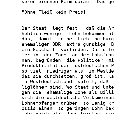
       seren eigenen Reim darauf. Das ge
       "Ohne Fleiß kein Preis!"

       ------------------------

       Der Staat  legt fest,  daß die Ar
       heblich weniger  Lohn bekommen al
       das,  damit  seine  Lieblingsbürg
       ehemaligen DDR  extra günstige  B
       ein Geschäft  vorfinden. Das offe
       mer in  der Zone  an der Lohnfron
       nen, begründen  die Politiker  mi
       Produktivität der  ostdeutschen P
       so viel  niedriger als  in Westde
       das sie durchsetzen, groß ist. Ka
       in Westdeutschland  sofort, daß  
       liglöhner sind. Wo Staat und Unte
       gen die  ehemalige Zone als Billi
       sich die westdeutsche Volksmeinun
       Lohnempfänger drüben  so wenig kr
       Ossis einen  so geringen Lohn bek
       mehr verdient;  dann leisten  sie