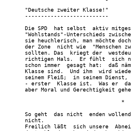
       "Deutsche zweiter Klasse!"

       --------------------------

       Die SPD  hat selbst  aktiv mitges
       "Wohlstands"-Unterschieds zwische
       sie heuchlerisch, man möchte doch
       der Zone  nicht wie  "Menschen zw
       sollten. Das  kriegt der  westdeu
       richtigen Hals.  Er fühlt  sich n
       schon immer  gesagt hat:  daß näm
       Klasse sind.  Und ihm  wird wiede
       seinem Fleiß;  in seinem Dienst, 
       - erster  Klasse ist.  Was er  da
       aber Moral und Gerechtigkeit gehe
                                     *

       So geht  das nicht  enden wollend
       nicht.

       Freilich läßt  sich unsere  Abnei