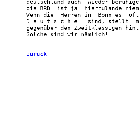
       deutschland auch  wieder beruhige
       die BRD  ist ja  hierzulande niem
       Wenn die  Herren in  Bonn es  oft
       D e u t s c h e   sind, stellt  m
       gegenüber den Zweitklassigen hint
       Solche sind wir nämlich!

zurück