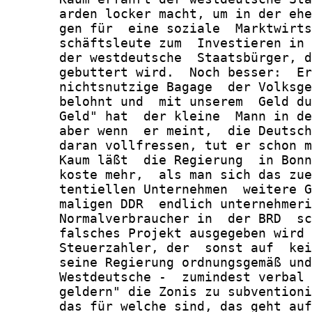
       arden locker macht, um in der ehe
       gen für  eine soziale  Marktwirts
       schäftsleute zum  Investieren in 
       der westdeutsche  Staatsbürger, d
       gebuttert wird.  Noch besser:  Er
       nichtsnutzige Bagage  der Volksge
       belohnt und  mit unserem  Geld du
       Geld" hat  der kleine  Mann in de
       aber wenn  er meint,  die Deutsch
       daran vollfressen, tut er schon m
       Kaum läßt  die Regierung  in Bonn
       koste mehr,  als man sich das zue
       tentiellen Unternehmen  weitere G
       maligen DDR  endlich unternehmeri
       Normalverbraucher in  der BRD  sc
       falsches Projekt ausgegeben wird 
       Steuerzahler, der  sonst auf  kei
       seine Regierung ordnungsgemäß und
       Westdeutsche -  zumindest verbal 
       geldern" die Zonis zu subventioni
       das für welche sind, das geht auf