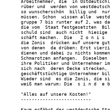
       Arbeitnehmer, die  in Ostdeutschl
       rüber und  werden von westdeutsch
       so wunscherschön  billig und  nur
       müssen. Schon  wissen alle  westd
       gruppe 7 bis runter auf 2, was da
       die vom  Staat festgesetzten  Bil
       schuld sind  auch nicht  hiesige 
       schäft machen.  Die   Z o n i s  
       die Zonis  drücken auf unsere gut
       von denen  da drüben: Erst vierzi
       dienen und dabei zu nichts kommen
       Schmarotzen anfangen.  Dieselben 
       ihre Politiker und Unternehmer im
       sich nach  deren Decke strecken, 
       geschäftstüchtige Unternehmer bil
       Wieder sind  es die Zonis, die si
       weiß man warum: Die  s i n d  e b
       "Alles auf unsere Kosten!"

       --------------------------

       Kaum erfährt der westdeutsche Sta