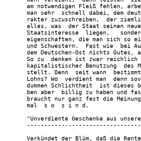
       am notwendigen Fleiß fehlen, arbe
       man sehr  schnell dabei, dem deut
       rakter zuzuschreiben,  der ziemli
       alles, was  der Staat seinen neue
       Staatsinteresse  liegen,   sonder
       eigenschaften, die man sich so ei
       und Schwestern.  Fast wie  bei Au
       dem Deutschen-Ost nichts Gutes, a
       So zu  denken ist zwar reichlich 
       kapitalistischer Benutzung  des M
       stellt. Denn  seit wann  bestimmt
       Lohns? Wo  verdient man  denn sov
       dummen Schlichtheit  ist dieses b
       ben aber  billig zu haben und fas
       braucht nur ganz fest die Meinung
       mal  s o  s i n d.

       "Unverdiente Geschenke aus unsere
       ---------------------------------
       Verkündet der Blüm, daß die Rente