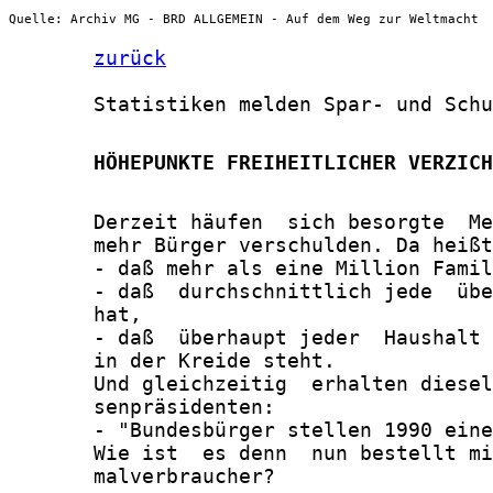
Quelle: Archiv MG - BRD ALLGEMEIN - Auf dem Weg zur Weltmacht
zurück
       Statistiken melden Spar- und Schu
       HÖHEPUNKTE FREIHEITLICHER VERZICH
       Derzeit häufen  sich besorgte  Me
       mehr Bürger verschulden. Da heißt
       - daß mehr als eine Million Famil
       - daß  durchschnittlich jede  übe
       hat,

       - daß  überhaupt jeder  Haushalt 
       in der Kreide steht.

       Und gleichzeitig  erhalten diesel
       senpräsidenten:

       - "Bundesbürger stellen 1990 eine
       Wie ist  es denn  nun bestellt mi
       malverbraucher?
