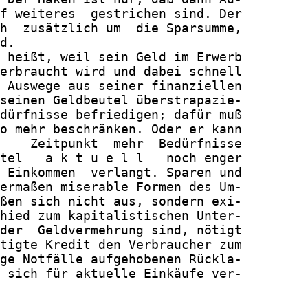
f weiteres  gestrichen sind. Der

h  zusätzlich um  die Sparsumme,

d.

 heißt, weil sein Geld im Erwerb

erbraucht wird und dabei schnell

 Auswege aus seiner finanziellen

seinen Geldbeutel überstrapazie-

dürfnisse befriedigen; dafür muß

o mehr beschränken. Oder er kann

    Zeitpunkt  mehr  Bedürfnisse

tel   a k t u e l l   noch enger

 Einkommen  verlangt. Sparen und

ermaßen miserable Formen des Um-

ßen sich nicht aus, sondern exi-

hied zum kapitalistischen Unter-

der  Geldvermehrung sind, nötigt

tigte Kredit den Verbraucher zum

ge Notfälle aufgehobenen Rückla-

 sich für aktuelle Einkäufe ver-
