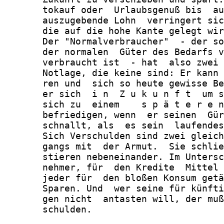
       tokauf oder  Urlaubsgenuß bis  au
       auszugebende Lohn  verringert sic
       die auf die hohe Kante gelegt wir
       Der "Normalverbraucher"  - der so
       der normalen  Güter des Bedarfs v
       verbraucht ist  - hat  also zwei 
       Notlage, die keine sind: Er kann 
       ren und  sich so heute gewisse Be
       er sich  i n  Z u k u n f t  um s
       sich zu  einem    s p ä t e r e n
       befriedigen, wenn  er seinen  Gür
       schnallt, als  es sein  laufendes
       Sich Verschulden sind zwei gleich
       gangs mit  der Armut.  Sie schlie
       stieren nebeneinander. Im Untersc
       nehmer, für  den Kredite  Mittel 
       jeder für  den bloßen Konsum getä
       Sparen. Und  wer seine für künfti
       gen nicht  antasten will, der muß
       schulden.
