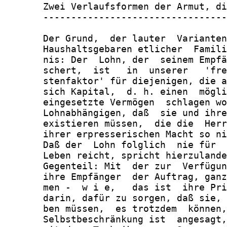
       Zwei Verlaufsformen der Armut, di
       ---------------------------------
       Der Grund,  der lauter  Varianten
       Haushaltsgebaren etlicher  Famili
       nis: Der  Lohn, der  seinem Empfä
       schert,  ist   in  unserer   'fre
       stenfaktor' für diejenigen, die a
       sich Kapital,  d. h. einen  mögli
       eingesetzte Vermögen  schlagen wo
       Lohnabhängigen, daß  sie und ihre
       existieren müssen,  die die  Herr
       ihrer erpresserischen Macht so ni
       Daß der  Lohn folglich  nie für  
       Leben reicht, spricht hierzulande
       Gegenteil: Mit  der zur  Verfügun
       ihre Empfänger  der Auftrag, ganz
       men -  w i e,   das ist  ihre Pri
       darin, dafür zu sorgen, daß sie, 
       ben müssen,  es trotzdem  können,
       Selbstbeschränkung ist  angesagt,