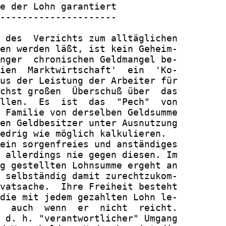
e der Lohn garantiert

---------------------

 des  Verzichts zum alltäglichen

en werden läßt, ist kein Geheim-

nger  chronischen Geldmangel be-

ien  Marktwirtschaft'  ein  'Ko-

us der Leistung der Arbeiter für

chst großen  Überschuß über  das

llen.  Es  ist  das  "Pech"  von

 Familie von derselben Geldsumme

en Geldbesitzer unter Ausnutzung

edrig wie möglich kalkulieren.

ein sorgenfreies und anständiges

 allerdings nie gegen diesen. Im

g gestellten Lohnsumme ergeht an

 selbständig damit zurechtzukom-

vatsache.  Ihre Freiheit besteht

die mit jedem gezahlten Lohn le-

  auch  wenn  er  nicht  reicht.

 d. h. "verantwortlicher" Umgang
