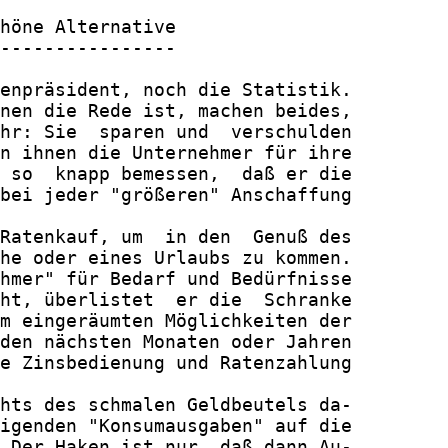
höne Alternative

----------------

enpräsident, noch die Statistik.

nen die Rede ist, machen beides,

hr: Sie  sparen und  verschulden

n ihnen die Unternehmer für ihre

 so  knapp bemessen,  daß er die

bei jeder "größeren" Anschaffung

Ratenkauf, um  in den  Genuß des

he oder eines Urlaubs zu kommen.

hmer" für Bedarf und Bedürfnisse

ht, überlistet  er die  Schranke

m eingeräumten Möglichkeiten der

den nächsten Monaten oder Jahren

e Zinsbedienung und Ratenzahlung

hts des schmalen Geldbeutels da-

igenden "Konsumausgaben" auf die

 Der Haken ist nur, daß dann Au-
