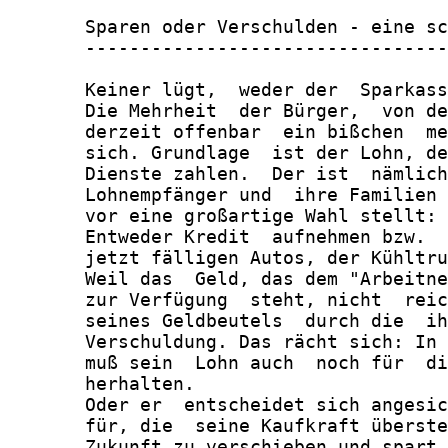
       Sparen oder Verschulden - eine sc
       ---------------------------------
       Keiner lügt,  weder der  Sparkass
       Die Mehrheit  der Bürger,  von de
       derzeit offenbar  ein bißchen  me
       sich. Grundlage  ist der Lohn, de
       Dienste zahlen.  Der ist  nämlich
       Lohnempfänger und  ihre Familien 
       vor eine großartige Wahl stellt:

       Entweder Kredit  aufnehmen bzw.  
       jetzt fälligen Autos, der Kühltru
       Weil das  Geld, das dem "Arbeitne
       zur Verfügung  steht, nicht  reic
       seines Geldbeutels  durch die  ih
       Verschuldung. Das rächt sich: In 
       muß sein  Lohn auch  noch für  di
       herhalten.

       Oder er  entscheidet sich angesic
       für, die  seine Kaufkraft überste
       Zukunft zu verschieben und spart.