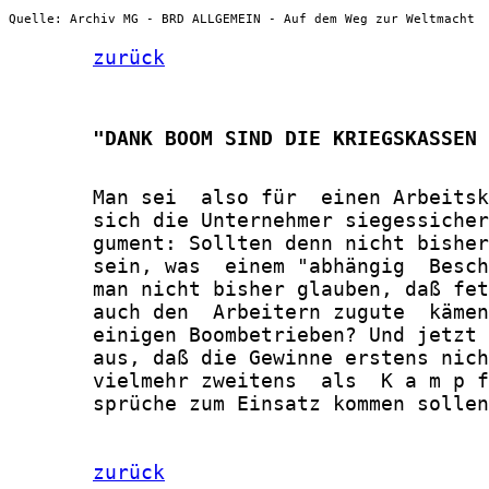
Quelle: Archiv MG - BRD ALLGEMEIN - Auf dem Weg zur Weltmacht
zurück
       "DANK BOOM SIND DIE KRIEGSKASSEN 
       Man sei  also für  einen Arbeitsk
       sich die Unternehmer siegessicher
       gument: Sollten denn nicht bisher
       sein, was  einem "abhängig  Besch
       man nicht bisher glauben, daß fet
       auch den  Arbeitern zugute  kämen
       einigen Boombetrieben? Und jetzt 
       aus, daß die Gewinne erstens nich
       vielmehr zweitens  als  K a m p f
       sprüche zum Einsatz kommen sollen
zurück