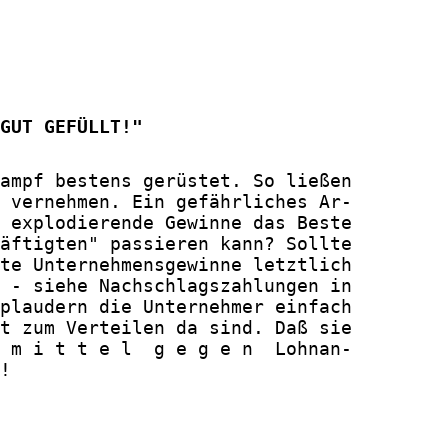
GUT GEFÜLLT!"
ampf bestens gerüstet. So ließen

 vernehmen. Ein gefährliches Ar-

 explodierende Gewinne das Beste

äftigten" passieren kann? Sollte

te Unternehmensgewinne letztlich

 - siehe Nachschlagszahlungen in

plaudern die Unternehmer einfach

t zum Verteilen da sind. Daß sie

 m i t t e l  g e g e n  Lohnan-

!
