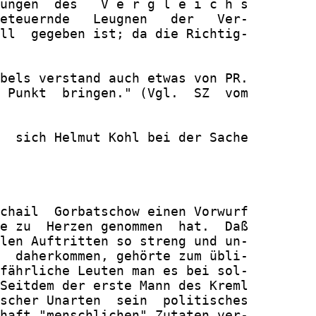
ungen  des   V e r g l e i c h s

eteuernde   Leugnen   der   Ver-

ll  gegeben ist; da die Richtig-

bels verstand auch etwas von PR.

 Punkt  bringen." (Vgl.  SZ  vom

  sich Helmut Kohl bei der Sache

chail  Gorbatschow einen Vorwurf

e zu  Herzen genommen  hat.  Daß

len Auftritten so streng und un-

  daherkommen, gehörte zum übli-

fährliche Leuten man es bei sol-

Seitdem der erste Mann des Kreml

scher Unarten  sein  politisches

haft "menschlichen" Zutaten ver-
