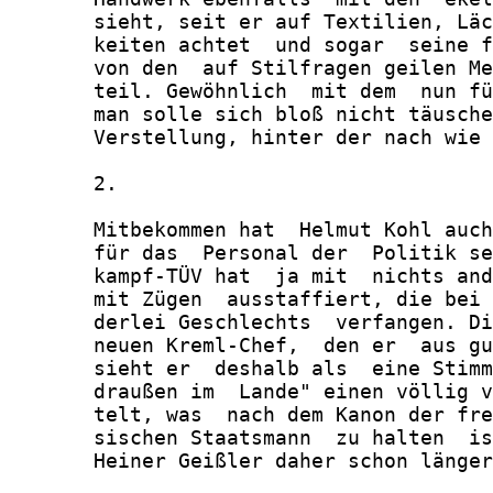
       sieht, seit er auf Textilien, Läc
       keiten achtet  und sogar  seine f
       von den  auf Stilfragen geilen Me
       teil. Gewöhnlich  mit dem  nun fü
       man solle sich bloß nicht täusche
       Verstellung, hinter der nach wie 
       2.

       Mitbekommen hat  Helmut Kohl auch
       für das  Personal der  Politik se
       kampf-TÜV hat  ja mit  nichts and
       mit Zügen  ausstaffiert, die bei 
       derlei Geschlechts  verfangen. Di
       neuen Kreml-Chef,  den er  aus gu
       sieht er  deshalb als  eine Stimm
       draußen im  Lande" einen völlig v
       telt, was  nach dem Kanon der fre
       sischen Staatsmann  zu halten  is
       Heiner Geißler daher schon länger