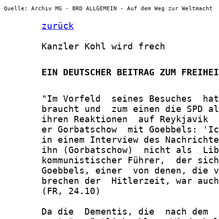
Quelle: Archiv MG - BRD ALLGEMEIN - Auf dem Weg zur Weltmacht
zurück
       Kanzler Kohl wird frech

       EIN DEUTSCHER BEITRAG ZUM FREIHEI
       "Im Vorfeld  seines Besuches  hat
       braucht und  zum einen die SPD al
       ihren Reaktionen  auf Reykjavik  
       er Gorbatschow  mit Goebbels: 'Ic
       in einem Interview des Nachrichte
       ihn (Gorbatschow)  nicht als  Lib
       kommunistischer Führer,  der sich
       Goebbels, einer  von denen, die v
       brechen der  Hitlerzeit, war auch
       (FR, 24.10)

       Da die  Dementis, die  nach dem  