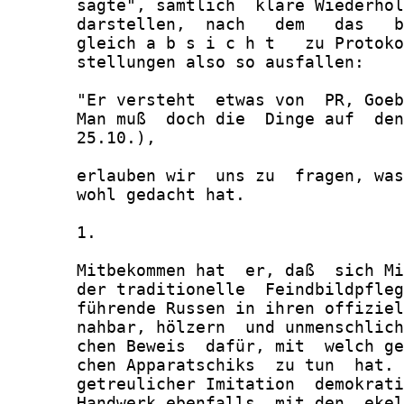
       sagte", sämtlich  klare Wiederhol
       darstellen,  nach   dem   das   b
       gleich a b s i c h t   zu Protoko
       stellungen also so ausfallen:

       "Er versteht  etwas von  PR, Goeb
       Man muß  doch die  Dinge auf  den
       25.10.),

       erlauben wir  uns zu  fragen, was
       wohl gedacht hat.

       1.

       Mitbekommen hat  er, daß  sich Mi
       der traditionelle  Feindbildpfleg
       führende Russen in ihren offiziel
       nahbar, hölzern  und unmenschlich
       chen Beweis  dafür, mit  welch ge
       chen Apparatschiks  zu tun  hat. 
       getreulicher Imitation  demokrati
       Handwerk ebenfalls  mit den  ekel