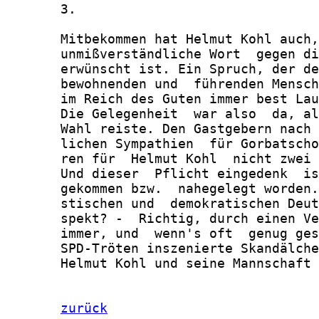
       3.

       Mitbekommen hat Helmut Kohl auch,
       unmißverständliche Wort  gegen di
       erwünscht ist. Ein Spruch, der de
       bewohnenden und  führenden Mensch
       im Reich des Guten immer best Lau
       Die Gelegenheit  war also  da, al
       Wahl reiste. Den Gastgebern nach 
       lichen Sympathien  für Gorbatscho
       ren für  Helmut Kohl  nicht zwei 
       Und dieser  Pflicht eingedenk  is
       gekommen bzw.  nahegelegt worden.
       stischen und  demokratischen Deut
       spekt? -  Richtig, durch einen Ve
       immer, und  wenn's oft  genug ges
       SPD-Tröten inszenierte Skandälche
       Helmut Kohl und seine Mannschaft 
zurück