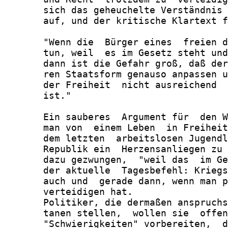
       sich das geheuchelte Verständnis 
       auf, und der kritische Klartext f
       "Wenn die  Bürger eines  freien d
       tun, weil  es im Gesetz steht und
       dann ist die Gefahr groß, daß der
       ren Staatsform genauso anpassen u
       der Freiheit  nicht ausreichend  
       ist."

       Ein sauberes  Argument für  den W
       man von  einem Leben  in Freiheit
       dem letzten  arbeitslosen Jugendl
       Republik ein  Herzensanliegen zu 
       dazu gezwungen,  "weil das  im Ge
       der aktuelle  Tagesbefehl: Kriegs
       auch und  gerade dann, wenn man p
       verteidigen hat.

       Politiker, die dermaßen anspruchs
       tanen stellen,  wollen sie  offen
       "Schwierigkeiten" vorbereiten,  d