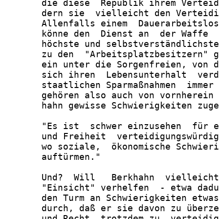
       die diese  Republik ihrem Verteid
       dern sie  vielleicht den Verteidi
       Allenfalls einem  Dauerarbeitslos
       könne den  Dienst an  der Waffe  
       höchste und selbstverständlichste
       zu den  "Arbeitsplatzbesitzern" g
       ein unter die Sorgenfreien, von d
       sich ihren  Lebensunterhalt  verd
       staatlichen Sparmaßnahmen  immer 
       gehören also auch von vornherein 
       hahn gewisse Schwierigkeiten zuge
       "Es ist  schwer einzusehen  für e
       und Freiheit  verteidigungswürdig
       wo soziale,  ökonomische Schwieri
       auftürmen."

       Und?  Will   Berkhahn  vielleicht
       "Einsicht" verhelfen  - etwa dadu
       den Turm an Schwierigkeiten etwas
       durch, daß er sie davon zu überze
       und Recht  trotzdem zu  verteidig