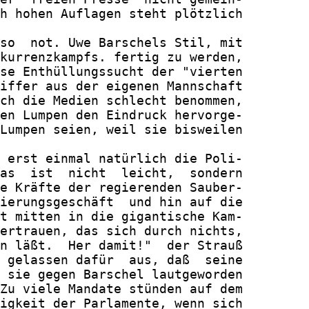
h hohen Auflagen steht plötzlich

so  not. Uwe Barschels Stil, mit

kurrenzkampfs. fertig zu werden,

se Enthüllungssucht der "vierten

iffer aus der eigenen Mannschaft

ch die Medien schlecht benommen,

en Lumpen den Eindruck hervorge-

Lumpen seien, weil sie bisweilen

 erst einmal natürlich die Poli-

as  ist  nicht  leicht,  sondern

e Kräfte der regierenden Sauber-

ierungsgeschäft  und hin auf die

t mitten in die gigantische Kam-

ertrauen, das sich durch nichts,

n läßt.  Her damit!"  der Strauß

 gelassen dafür  aus, daß  seine

 sie gegen Barschel lautgeworden

Zu viele Mandate stünden auf dem

igkeit der Parlamente, wenn sich
