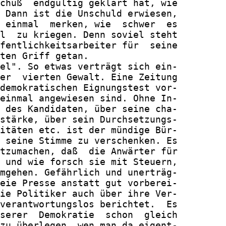
chuß  endgültig geklärt hat, wie

 Dann ist die Unschuld erwiesen,

 einmal  merken, wie  schwer  es

l  zu kriegen. Denn soviel steht

fentlichkeitsarbeiter für  seine

ten Griff getan.

el". So etwas verträgt sich ein-

er  vierten Gewalt. Eine Zeitung

demokratischen Eignungstest vor-

einmal angewiesen sind. Ohne In-

 des Kandidaten, über seine cha-

stärke, über sein Durchsetzungs-

itäten etc. ist der mündige Bür-

 seine Stimme zu verschenken. Es

tzumachen, daß  die Anwärter für

 und wie forsch sie mit Steuern,

mgehen. Gefährlich und unerträg-

eie Presse anstatt gut vorberei-

ie Politiker auch über ihre Ver-

verantwortungslos berichtet.  Es

serer  Demokratie  schon  gleich

zu überlegen, wen man da eigent-
