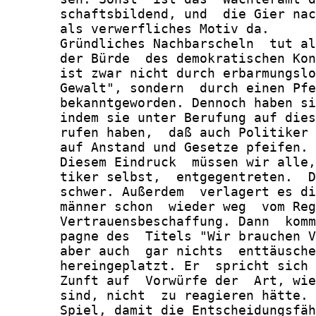
       schaftsbildend, und  die Gier nac
       als verwerfliches Motiv da.

       Gründliches Nachbarscheln  tut al
       der Bürde  des demokratischen Kon
       ist zwar nicht durch erbarmungslo
       Gewalt", sondern  durch einen Pfe
       bekanntgeworden. Dennoch haben si
       indem sie unter Berufung auf dies
       rufen haben,  daß auch Politiker 
       auf Anstand und Gesetze pfeifen.

       Diesem Eindruck  müssen wir alle,
       tiker selbst,  entgegentreten.  D
       schwer. Außerdem  verlagert es di
       männer schon  wieder weg  vom Reg
       Vertrauensbeschaffung. Dann  komm
       pagne des  Titels "Wir brauchen V
       aber auch  gar nichts  enttäusche
       hereingeplatzt. Er  spricht sich 
       Zunft auf  Vorwürfe der  Art, wie
       sind, nicht  zu reagieren hätte. 
       Spiel, damit die Entscheidungsfäh