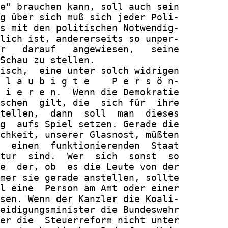
e" brauchen kann, soll auch sein

g über sich muß sich jeder Poli-

s mit den politischen Notwendig-

lich ist, andererseits so unper-

r   darauf   angewiesen,   seine

Schau zu stellen.

isch,  eine unter solch widrigen

 l a u b i g t e    P e r s ö n-

 i e r e n.  Wenn die Demokratie

schen  gilt, die  sich für  ihre

tellen,  dann  soll  man  dieses

g  aufs Spiel setzen. Gerade die

chkeit, unserer Glasnost, müßten

  einen  funktionierenden  Staat

tur  sind.  Wer  sich  sonst  so

e  der, ob  es die Leute von der

mer sie gerade anstellen, sollte

l eine  Person am Amt oder einer

sen. Wenn der Kanzler die Koali-

eidigungsminister die Bundeswehr

er die  Steuerreform nicht unter
