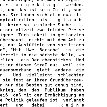
e r   a n g e k l a g t  werden.

t, und das ist kein Zufall, son-

en. Sie haben sich also qualifi-

mpfauftritten  als    g l a u b-

h  keine so  einfache Sache ist.

einer allzeit zweifelnden Presse

igene  Tüchtigkeit in gestanzten

überhaupt  nichts mit dem Amt zu

e, das Austüfteln von spritzigen

d", "Mit  Uwe  Barschel  in  die

ierzelt in die nächste Halle, wo

rlich  kein Deckchensticken. Und

tiker diesem Streß aus, weil sie

auenswerbung  glatt  andere  die

n.   Und  vielleicht  schlechter

 sie fest an ihrer Grundüberzeu-

n nur die Besten gut genug sind,

krieg, den  das  Publikum  haben

eiß, daß mit der Ermächtigung am

e Politik gelaufen ist, verlangt

ert   und   dabei      k e i n e
