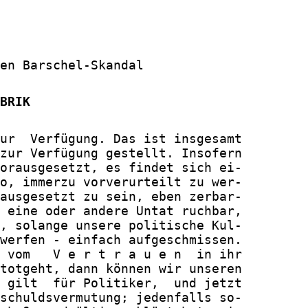
en Barschel-Skandal

BRIK
ur  Verfügung. Das ist insgesamt

zur Verfügung gestellt. Insofern

orausgesetzt, es findet sich ei-

o, immerzu vorverurteilt zu wer-

ausgesetzt zu sein, eben zerbar-

 eine oder andere Untat ruchbar,

, solange unsere politische Kul-

werfen - einfach aufgeschmissen.

 vom   V e r t r a u e n  in ihr

totgeht, dann können wir unseren

 gilt  für Politiker,  und jetzt

schuldsvermutung; jedenfalls so-
