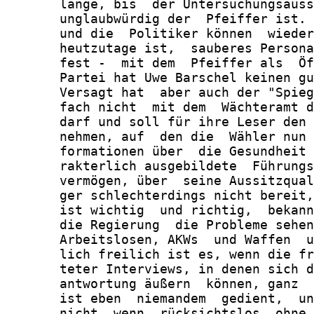
       lange, bis  der Untersuchungsauss
       unglaubwürdig der  Pfeiffer ist. 
       und die  Politiker können  wieder
       heutzutage ist,  sauberes Persona
       fest -  mit dem  Pfeiffer als  Öf
       Partei hat Uwe Barschel keinen gu
       Versagt hat  aber auch der "Spieg
       fach nicht  mit dem  Wächteramt d
       darf und soll für ihre Leser den 
       nehmen, auf  den die  Wähler nun 
       formationen über  die Gesundheit 
       rakterlich ausgebildete  Führungs
       vermögen, über  seine Aussitzqual
       ger schlechterdings nicht bereit,
       ist wichtig  und richtig,  bekann
       die Regierung  die Probleme sehen
       Arbeitslosen, AKWs  und Waffen  u
       lich freilich ist es, wenn die fr
       teter Interviews, in denen sich d
       antwortung äußern  können, ganz  
       ist eben  niemandem  gedient,  un
       nicht, wenn  rücksichtslos, ohne 