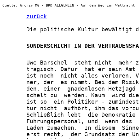
Quelle: Archiv MG - BRD ALLGEMEIN - Auf dem Weg zur Weltmacht
zurück
       Die politische Kultur bewältigt d
       SONDERSCHICHT IN DER VERTRAUENSFA
       Uwe Barschel  steht nicht  mehr z
       tragisch. Dafür  hat er sein Amt 
       ist noch  nicht alles verloren. V
       ner, der  es nimmt. Bei dem Risik
       den, einer  gnadenlosen Hetzjagd 
       schelt zu  werden. Kaum  wird die
       ist so  ein Politiker - zumindest
       tur nicht  aufhört, ihm das vorzu
       Schließlich lebt  die Demokratie 
       Führungspersonal, und  wenn das  
       Laden zumachen.  In diesem  Sinne
       erst recht,  der Grundsatz der Un