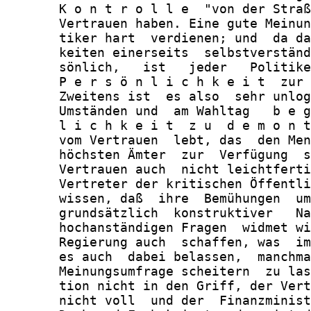
       K o n t r o l l e  "von der Straß
       Vertrauen haben. Eine gute Meinun
       tiker hart  verdienen; und  da da
       keiten einerseits  selbstverständ
       sönlich,   ist   jeder   Politike
       P e r s ö n l i c h k e i t  zur 
       Zweitens ist  es also  sehr unlog
       Umständen und  am Wahltag   b e g
       l i c h k e i t  z u  d e m o n t
       vom Vertrauen  lebt, das  den Men
       höchsten Ämter  zur  Verfügung  s
       Vertrauen auch  nicht leichtferti
       Vertreter der kritischen Öffentli
       wissen, daß  ihre  Bemühungen  um
       grundsätzlich  konstruktiver   Na
       hochanständigen Fragen  widmet wi
       Regierung auch  schaffen, was  im
       es auch  dabei belassen,  manchma
       Meinungsumfrage scheitern  zu las
       tion nicht in den Griff, der Vert
       nicht voll  und der  Finanzminist