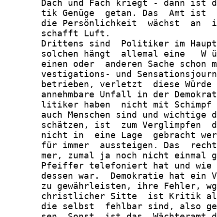
       Dach und Fach kriegt - dann ist d
       tik Genüge  getan. Das  Amt ist  
       die Persönlichkeit  wächst  an  i
       schafft Luft.

       Drittens sind  Politiker im Haupt
       solchen hängt  allemal eine   W ü
       einen oder  anderen Sache schon m
       vestigations- und Sensationsjourn
       betrieben, verletzt  diese Würde 
       annehmbare Unfall in der Demokrat
       litiker haben  nicht mit Schimpf 
       auch Menschen sind und wichtige d
       schätzen, ist  zum Verglimpfen  d
       nicht in  eine Lage  gebracht wer
       für immer  aussteigen. Das  recht
       mer, zumal ja noch nicht einmal g
       Pfeiffer telefoniert hat und wie 
       dessen war.  Demokratie hat ein V
       zu gewährleisten, ihre Fehler, wg
       christlicher Sitte  ist Kritik al
       die selbst  fehlbar sind, also ge
       sen. Sonst  ist das  Wächteramt d