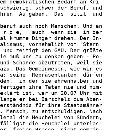
em demokratischen Bedarf an Kri-

schwierig, schwer der Beruf, und

hren  Aufgaben.  Das  sitzt  und

beruf auch noch Menschen. Und an

 r d e,   auch  wenn sie  in der

al krumme Dinger drehen. Der In-

alismus, vornehmlich vom "Stern"

 und zeitigt den GAU. Der größte

ie muß uns zu denken geben - Po-

und Schande abzutreten, weil sie

azu. Das Gemeinwesen, wie wir es

a; seine  Repräsentanten  dürfen

den,  in der sie ehrenhalber und

fertigen ihre Taten nie und nim-

eklärt ist, wer um 20.07 Uhr mit

lange er bei Barschels zum Aben-

erständnis für ihre Staatsmänner

. Mensch, zu entschuldigen. Nach

lemal die Heuchelei von Sündern,

fälligst die Heuchelei unterlas-

er  freien Presse  nicht gemein-
