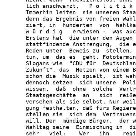
       lich anschwärzt,   P o l i t i k 
       Immerhin leiten  sie unseren Staa
       dern das Ergebnis von freien Wahl
       ziert, in  hunderten  von  Wahlka
       w ü r d i g   erwiesen -  was auc
       Erstens hat  die unter den Augen 
       stattfindende Anstrengung,  die e
       Reden unter  Beweis zu  stellen, 
       tun, um  das es  geht. Fototermin
       Slogans wie  "CDU für  Deutschlan
       Zukunft", das  Hetzen von einem B
       schon die  Musik spielt,  ist wah
       dennoch setzen  sich unsere  Poli
       wissen,  daß  ohne  solche  Vertr
       Staatsgeschäfte  an   sich  reiße
       versehen als sie selbst. Nur weil
       gung festhalten, daß fürs Regiere
       stellen sie  sich dem  Vertrauens
       will. Der  mündige Bürger,  der w
       Wahltag seine  Einmischung in  di
       sehr   viel:    Wer   ihn    regi