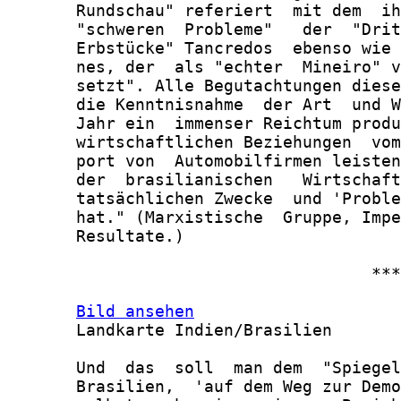
       Rundschau" referiert  mit dem  ih
       "schweren  Probleme"   der  "Drit
       Erbstücke" Tancredos  ebenso wie 
       nes, der  als "echter  Mineiro" v
       setzt". Alle Begutachtungen diese
       die Kenntnisnahme  der Art  und W
       Jahr ein  immenser Reichtum produ
       wirtschaftlichen Beziehungen  vom
       port von  Automobilfirmen leisten
       der  brasilianischen   Wirtschaft
       tatsächlichen Zwecke  und 'Proble
       hat." (Marxistische  Gruppe, Impe
       Resultate.)

                                     ***

Bild ansehen
       Landkarte Indien/Brasilien

       Und  das  soll  man dem  "Spiegel
       Brasilien,  'auf dem Weg zur Demo