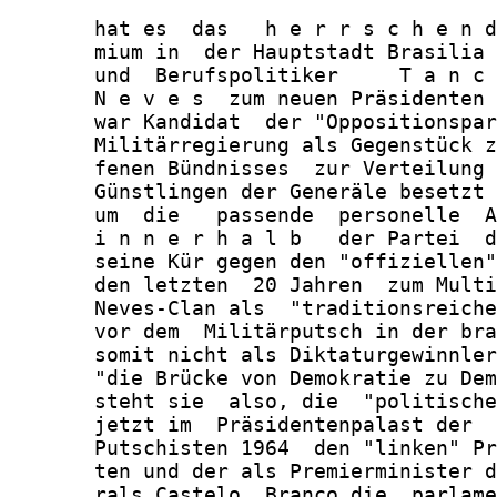
       hat es  das   h e r r s c h e n d
       mium in  der Hauptstadt Brasilia 
       und  Berufspolitiker     T a n c 
       N e v e s  zum neuen Präsidenten 
       war Kandidat  der "Oppositionspar
       Militärregierung als Gegenstück z
       fenen Bündnisses  zur Verteilung 
       Günstlingen der Generäle besetzt 
       um  die   passende  personelle  A
       i n n e r h a l b   der Partei  d
       seine Kür gegen den "offiziellen"
       den letzten  20 Jahren  zum Multi
       Neves-Clan als  "traditionsreiche
       vor dem  Militärputsch in der bra
       somit nicht als Diktaturgewinnler
       "die Brücke von Demokratie zu Dem
       steht sie  also, die  "politische
       jetzt im  Präsidentenpalast der  
       Putschisten 1964  den "linken" Pr
       ten und der als Premierminister d
       rals Castelo  Branco die  parlame