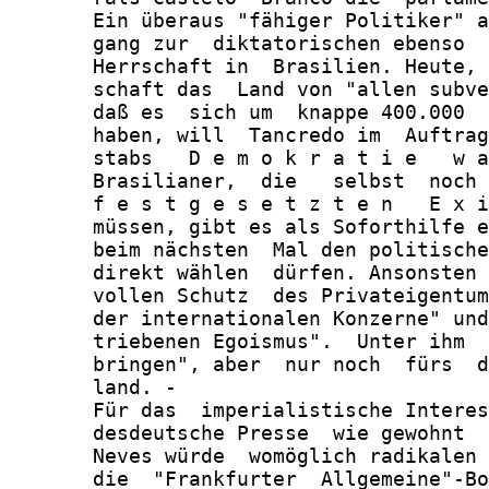
       Ein überaus "fähiger Politiker" a
       gang zur  diktatorischen ebenso  
       Herrschaft in  Brasilien. Heute, 
       schaft das  Land von "allen subve
       daß es  sich um  knappe 400.000  
       haben, will  Tancredo im  Auftrag
       stabs   D e m o k r a t i e   w a
       Brasilianer,  die   selbst  noch 
       f e s t g e s e t z t e n   E x i
       müssen, gibt es als Soforthilfe e
       beim nächsten  Mal den politische
       direkt wählen  dürfen. Ansonsten 
       vollen Schutz  des Privateigentum
       der internationalen Konzerne" und
       triebenen Egoismus".  Unter ihm  
       bringen", aber  nur noch  fürs  d
       land. -

       Für das  imperialistische Interes
       desdeutsche Presse  wie gewohnt  
       Neves würde  womöglich radikalen 
       die  "Frankfurter  Allgemeine"-Bo