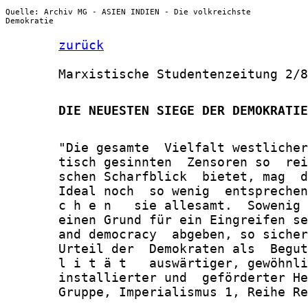
Quelle: Archiv MG - ASIEN INDIEN - Die volkreichste
Demokratie
zurück
       Marxistische Studentenzeitung 2/8
       DIE NEUESTEN SIEGE DER DEMOKRATIE
       "Die gesamte  Vielfalt westlicher
       tisch gesinnten  Zensoren so  rei
       schen Scharfblick  bietet, mag  d
       Ideal noch  so wenig  entsprechen
       c h e n   sie allesamt.  Sowenig 
       einen Grund für ein Eingreifen se
       and democracy  abgeben, so sicher
       Urteil der  Demokraten als  Begut
       l i t ä t   auswärtiger, gewöhnli
       installierter und  geförderter He
       Gruppe, Imperialismus 1, Reihe Re