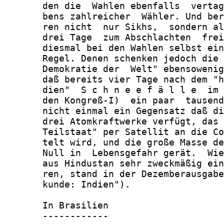
       den die  Wahlen ebenfalls  vertag
       bens zahlreicher  Wähler. Und ber
       ren nicht  nur Sikhs,  sondern al
       drei Tage  zum Abschlachten  frei
       diesmal bei den Wahlen selbst ein
       Regel. Denen schenken jedoch die 
       Demokratie der  Welt" ebensowenig
       daß bereits vier Tage nach dem "h
       dien"  S c h n e e f ä l l e  im 
       den Kongreß-I)  ein paar  tausend
       nicht einmal ein Gegensatz daß di
       drei Atomkraftwerke verfügt, das 
       Teilstaat" per Satellit an die Co
       telt wird, und die große Masse de
       Null in  Lebensgefahr gerät.  Wie
       aus Hindustan sehr zweckmäßig ein
       ren, stand in der Dezemberausgabe
       kunde: Indien").

       In Brasilien

       ------------
