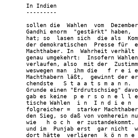
       In Indien

       ---------

       sollen die  Wahlen  vom  Dezember
       Gandhi enorm  "gestärkt" haben,  
       hat; so  lasen sich  die als  Kom
       der demokratischen  Presse für  e
       Machthaber. In  Wahrheit verhält 
       genau umgekehrt:  Insofern Wahlen
       verlaufen, also  mit der  Zustimm
       weswegen man  ihm die   f r e i e
       Machthabern läßt,  gewinnt der er
       chendste   S t a a t s m a n n.  
       Grunde einen "Erdrutschsieg" davo
       gab es keine  p e r s o n e l l e
       tische Wahlen  i n  I n d i e n  
       folgreicher =  starker Machthaber
       den Sieg, so daß von vomherein nu
       wie   h o c h  er zustandekommt. 
       und im  Punjab erst  gar nicht  w
       dort hätte  verlieren  k ö n n e 