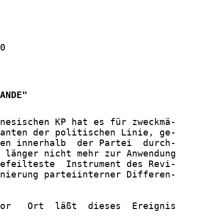
0

ANDE"