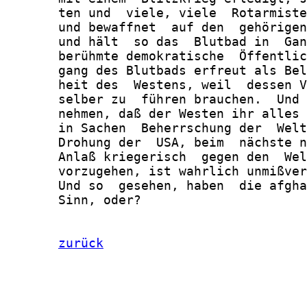
       ten und  viele, viele  Rotarmiste
       und bewaffnet  auf den  gehörigen
       und hält  so das  Blutbad in  Gan
       berühmte demokratische  Öffentlic
       gang des Blutbads erfreut als Bel
       heit des  Westens, weil  dessen V
       selber zu  führen brauchen.  Und 
       nehmen, daß der Westen ihr alles 
       in Sachen  Beherrschung der  Welt
       Drohung der  USA, beim  nächste n
       Anlaß kriegerisch  gegen den  Wel
       vorzugehen, ist wahrlich unmißver
       Und so  gesehen, haben  die afgha
       Sinn, oder?

zurück