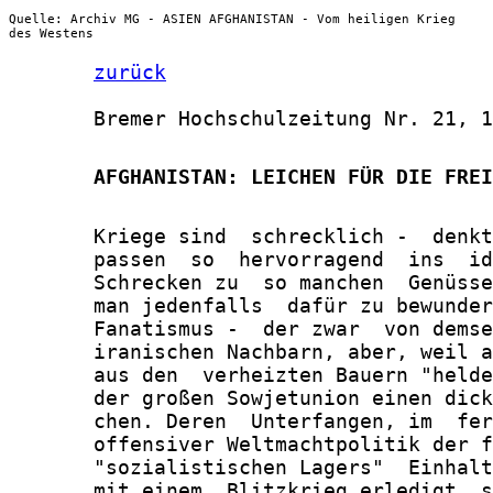
Quelle: Archiv MG - ASIEN AFGHANISTAN - Vom heiligen Krieg
des Westens
zurück
       Bremer Hochschulzeitung Nr. 21, 1
       AFGHANISTAN: LEICHEN FÜR DIE FREI
       Kriege sind  schrecklich -  denkt
       passen  so  hervorragend  ins  id
       Schrecken zu  so manchen  Genüsse
       man jedenfalls  dafür zu bewunder
       Fanatismus -  der zwar  von demse
       iranischen Nachbarn, aber, weil a
       aus den  verheizten Bauern "helde
       der großen Sowjetunion einen dick
       chen. Deren  Unterfangen, im  fer
       offensiver Weltmachtpolitik der f
       "sozialistischen Lagers"  Einhalt
       mit einem  Blitzkrieg erledigt, s