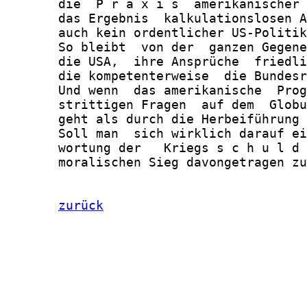
       die  P r a x i s  amerikanischer 
       das Ergebnis  kalkulationslosen A
       auch kein ordentlicher US-Politik
       So bleibt  von der  ganzen Gegene
       die USA,  ihre Ansprüche  friedli
       die kompetenterweise  die Bundesr
       Und wenn  das amerikanische  Prog
       strittigen Fragen  auf dem  Globu
       geht als durch die Herbeiführung 
       Soll man  sich wirklich darauf ei
       wortung der   Kriegs s c h u l d 
       moralischen Sieg davongetragen zu
zurück