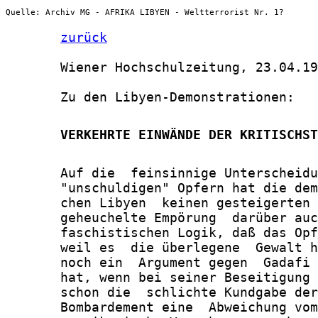
Quelle: Archiv MG - AFRIKA LIBYEN - Weltterrorist Nr. 1?
zurück
       Wiener Hochschulzeitung, 23.04.19
       Zu den Libyen-Demonstrationen:

       VERKEHRTE EINWÄNDE DER KRITISCHST
       Auf die  feinsinnige Unterscheidu
       "unschuldigen" Opfern hat die dem
       chen Libyen  keinen gesteigerten 
       geheuchelte Empörung  darüber auc
       faschistischen Logik, daß das Opf
       weil es  die überlegene  Gewalt h
       noch ein  Argument gegen  Gadafi 
       hat, wenn bei seiner Beseitigung 
       schon die  schlichte Kundgabe der
       Bombardement eine  Abweichung vom