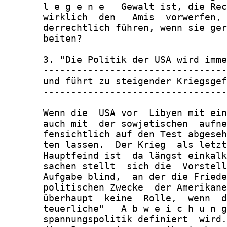
       l e g e n e   Gewalt ist, die Rec
       wirklich  den   Amis  vorwerfen, 
       derrechtlich führen, wenn sie ger
       beiten?

       3. "Die Politik der USA wird imme
       ---------------------------------
       und führt zu steigender Kriegsgef
       ---------------------------------
       Wenn die  USA vor  Libyen mit ein
       auch mit  der sowjetischen  aufne
       fensichtlich auf den Test abgeseh
       ten lassen.  Der Krieg  als letzt
       Hauptfeind ist  da längst einkalk
       sachen stellt  sich die  Vorstell
       Aufgabe blind,  an der die Friede
       politischen Zwecke  der Amerikane
       überhaupt  keine  Rolle,  wenn  d
       teuerliche"   A b w e i c h u n g
       spannungspolitik definiert  wird.