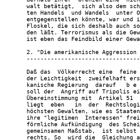
       walt betätigt,  sich also dem sch
       ten Handels  und Wandels  unter O
       entgegenstellen könnte, war und i
       Floskel, die sich deshalb auch so
       den läßt. Terrorismus als die Gew
       ist eben das Feindbild einer Gewa
       2. "Die amerikanische Aggression 
       ---------------------------------
       Daß das  Völkerrecht eine  feine 
       der Leichtigkeit  zweifelhaft ers
       kanische Regierung  darauf   b e 
       soll der  Angriff auf Tripolis ei
       Übereinstimmung mit  Artikel 51  
       liegt  eben   in  der  Rechtslogi
       höchsten Gewalten, wie es Staaten
       ihre "legitimen  Interessen" frei
       förmliche Aufkündigung  des Schei
       gemeinsamen Maßstab,  ist selbst 
       rechts. So  wird die  Gleichung a