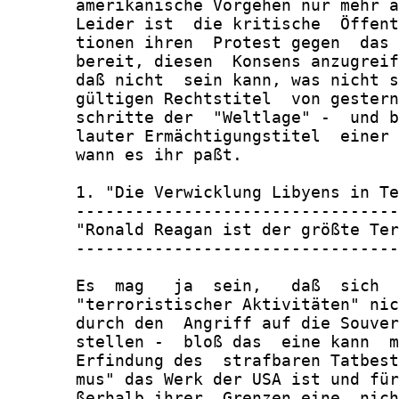
       amerikanische Vorgehen nur mehr a
       Leider ist  die kritische  Öffent
       tionen ihren  Protest gegen  das 
       bereit, diesen  Konsens anzugreif
       daß nicht  sein kann, was nicht s
       gültigen Rechtstitel  von gestern
       schritte der  "Weltlage" -  und b
       lauter Ermächtigungstitel  einer 
       wann es ihr paßt.

       1. "Die Verwicklung Libyens in Te
       ---------------------------------
       "Ronald Reagan ist der größte Ter
       ---------------------------------
       Es  mag   ja  sein,   daß  sich  
       "terroristischer Aktivitäten" nic
       durch den  Angriff auf die Souver
       stellen -  bloß das  eine kann  m
       Erfindung des  strafbaren Tatbest
       mus" das Werk der USA ist und für
       ßerhalb ihrer  Grenzen eine  nich