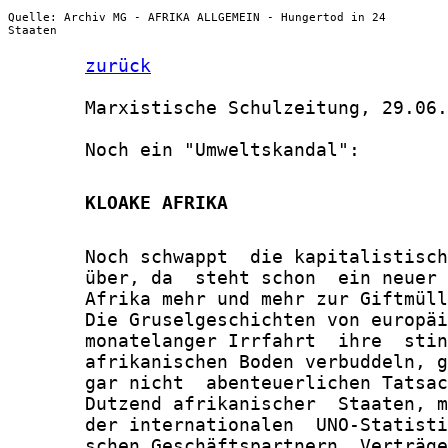
Quelle: Archiv MG - AFRIKA ALLGEMEIN - Hungertod in 24
Staaten
zurück
       Marxistische Schulzeitung, 29.06.
       Noch ein "Umweltskandal":

       KLOAKE AFRIKA
       Noch schwappt  die kapitalistisch
       über, da  steht schon  ein neuer 
       Afrika mehr und mehr zur Giftmüll
       Die Gruselgeschichten von europäi
       monatelanger Irrfahrt  ihre  stin
       afrikanischen Boden verbuddeln, g
       gar nicht  abenteuerlichen Tatsac
       Dutzend afrikanischer  Staaten, m
       der internationalen  UNO-Statisti
       schen Geschäftspartnern  Verträge