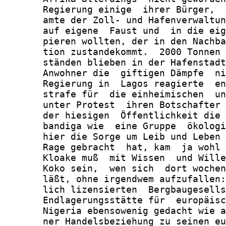
       Regierung einige  ihrer Bürger,  
       amte der Zoll- und Hafenverwaltun
       auf eigene  Faust und  in die eig
       pieren wollten, der in den Nachba
       tion zustandekommt.  2000 Tonnen 
       ständen blieben in der Hafenstadt
       Anwohner die  giftigen Dämpfe  ni
       Regierung in  Lagos reagierte  en
       strafe für  die einheimischen  un
       unter Protest  ihren Botschafter 
       der hiesigen  Öffentlichkeit die 
       bandiga wie  eine Gruppe  ökologi
       hier die Sorge um Leib und Leben 
       Rage gebracht  hat, kam  ja wohl 
       Kloake muß  mit Wissen  und Wille
       Koko sein,  wen sich  dort wochen
       läßt, ohne irgendwem aufzufallen:
       lich lizensierten  Bergbaugesells
       Endlagerungsstätte für  europäisc
       Nigeria ebensowenig gedacht wie a
       ner Handelsbeziehung zu seinen eu