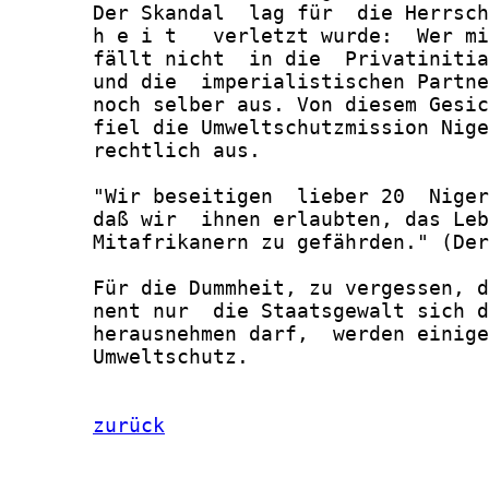
       Der Skandal  lag für  die Herrsch
       h e i t   verletzt wurde:  Wer mi
       fällt nicht  in die  Privatinitia
       und die  imperialistischen Partne
       noch selber aus. Von diesem Gesic
       fiel die Umweltschutzmission Nige
       rechtlich aus.

       "Wir beseitigen  lieber 20  Niger
       daß wir  ihnen erlaubten, das Leb
       Mitafrikanern zu gefährden." (Der
       Für die Dummheit, zu vergessen, d
       nent nur  die Staatsgewalt sich d
       herausnehmen darf,  werden einige
       Umweltschutz.

zurück