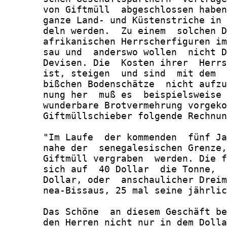
       von Giftmüll  abgeschlossen haben
       ganze Land- und Küstenstriche in 
       deln werden.  Zu einem  solchen D
       afrikanischen Herrscherfiguren im
       sau und  anderswo wollen  nicht D
       Devisen. Die  Kosten ihrer  Herrs
       ist, steigen  und sind  mit dem  
       bißchen Bodenschätze  nicht aufzu
       nung her  muß es  beispielsweise 
       wunderbare Brotvermehrung vorgeko
       Giftmüllschieber folgende Rechnun
       "Im Laufe  der kommenden  fünf Ja
       nahe der  senegalesischen Grenze,
       Giftmüll vergraben  werden. Die f
       sich auf  40 Dollar  die Tonne,  
       Dollar, oder  anschaulicher Dreim
       nea-Bissaus, 25 mal seine jährlic
       Das Schöne  an diesem Geschäft be
       den Herren nicht nur in dem Dolla