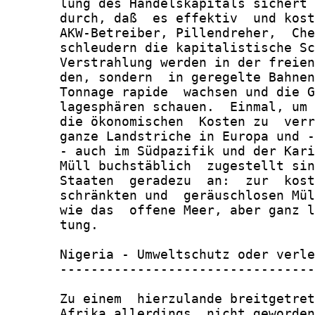
       lung des Handelskapitals sichert 
       durch, daß  es effektiv  und kost
       AKW-Betreiber, Pillendreher,  Che
       schleudern die kapitalistische Sc
       Verstrahlung werden in der freien
       den, sondern  in geregelte Bahnen
       Tonnage rapide  wachsen und die G
       lagesphären schauen.  Einmal, um 
       die ökonomischen  Kosten zu  verr
       ganze Landstriche in Europa und -
       - auch im Südpazifik und der Kari
       Müll buchstäblich  zugestellt sin
       Staaten  geradezu  an:  zur  kost
       schränkten und  geräuschlosen Mül
       wie das  offene Meer, aber ganz l
       tung.

       Nigeria - Umweltschutz oder verle
       ---------------------------------
       Zu einem  hierzulande breitgetret
       Afrika allerdings  nicht geworden