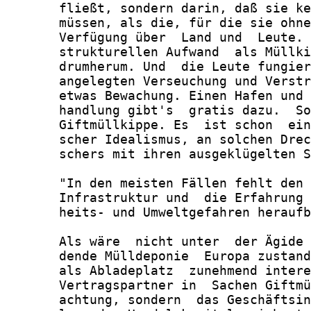
       fließt, sondern darin, daß sie ke
       müssen, als die, für die sie ohne
       Verfügung über  Land und  Leute. 
       strukturellen Aufwand  als Müllki
       drumherum. Und  die Leute fungier
       angelegten Verseuchung und Verstr
       etwas Bewachung. Einen Hafen und 
       handlung gibt's  gratis dazu.  So
       Giftmüllkippe. Es  ist schon  ein
       scher Idealismus, an solchen Drec
       schers mit ihren ausgeklügelten S
       "In den meisten Fällen fehlt den 
       Infrastruktur und  die Erfahrung 
       heits- und Umweltgefahren heraufb
       Als wäre  nicht unter  der Ägide 
       dende Mülldeponie  Europa zustand
       als Abladeplatz  zunehmend intere
       Vertragspartner in  Sachen Giftmü
       achtung, sondern  das Geschäftsin