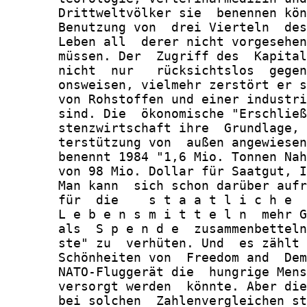
       Drittweltvölker sie  benennen kön
       Benutzung von  drei Vierteln  des
       Leben all  derer nicht vorgesehen
       müssen. Der  Zugriff des  Kapital
       nicht  nur   rücksichtslos  gegen
       onsweisen, vielmehr zerstört er s
       von Rohstoffen und einer industri
       sind. Die  ökonomische "Erschließ
       stenzwirtschaft ihre  Grundlage, 
       terstützung von  außen angewiesen
       benennt 1984 "1,6 Mio. Tonnen Nah
       von 98 Mio. Dollar für Saatgut, I
       Man kann  sich schon darüber aufr
       für  die    s t a a t l i c h e  
       L e b e n s m i t t e l n  mehr G
       als  S p e n d e  zusammenbetteln
       ste" zu  verhüten. Und  es zählt 
       Schönheiten von  Freedom and  Dem
       NATO-Fluggerät die  hungrige Mens
       versorgt werden  könnte. Aber die
       bei solchen  Zahlenvergleichen st