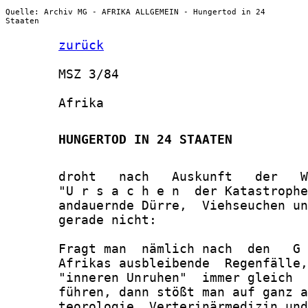
Quelle: Archiv MG - AFRIKA ALLGEMEIN - Hungertod in 24
Staaten
zurück
       MSZ 3/84

       Afrika

       HUNGERTOD IN 24 STAATEN
       droht   nach   Auskunft   der   W
       "U r s a c h e n  der Katastrophe
       andauernde Dürre,  Viehseuchen un
       gerade nicht:

       Fragt man  nämlich nach  den   G 
       Afrikas ausbleibende  Regenfälle,
       "inneren Unruhen"  immer gleich  
       führen, dann stößt man auf ganz a
       teorologie, Verterinärmedizin und